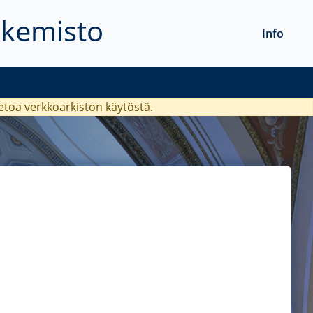
akemisto
Info
ietoa verkkoarkiston käytöstä.