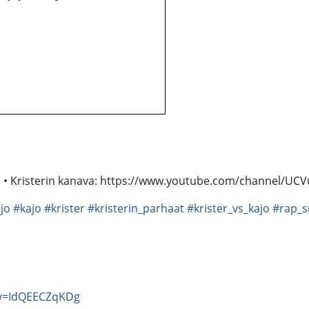
ossa! • Kristerin kanava: https://www.youtube.com/channel/
jo
#kajo
#krister
#kristerin_parhaat
#krister_vs_kajo
#rap_s
?v=IdQEECZqKDg