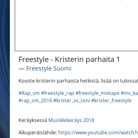
Freestyle - Kristerin parhaita 1
―
Freestyle Suomi
Kooste kristerin parhaista hetkistä, lisää on tul
#Rap_sm
#freestyle_rap
#freestyle_mixtape
#mc_ka
#rap_sm_2016
#krister_vs_toni
#krister_freestyle
Keräyksessä
Musiikkikeräys 2018
Alkuperäislähde:
https://www.youtube.com/watch