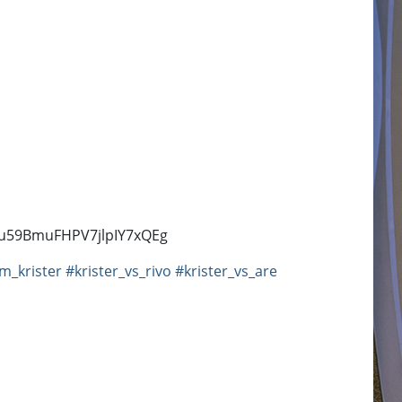
UCVu59BmuFHPV7jlpIY7xQEg
m_krister
#krister_vs_rivo
#krister_vs_are