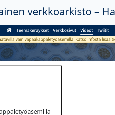
inen verkkoarkisto – H
Teemakeräykset
Verkkosivut
Videot
Twiitit
aatavilla vain vapaakappaletyöasemilla. Katso
infosta
lisää t
kappaletyöasemilla