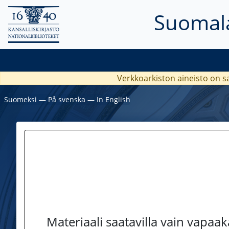
Suomala
Verkkoarkiston aineisto on s
Suomeksi
―
På svenska
―
In English
Materiaali saatavilla vain vapaa