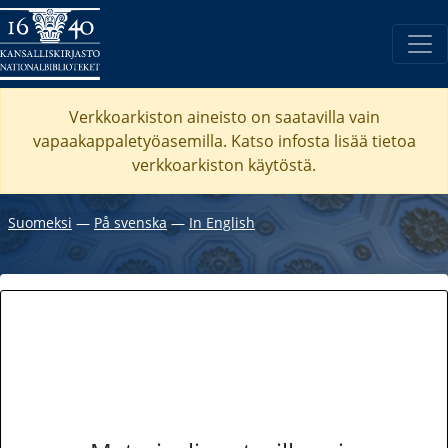
Verkkoarkiston aineisto on saatavilla vain
vapaakappaletyöasemilla. Katso
infosta
lisää tietoa
verkkoarkiston käytöstä.
Suomeksi
―
På svenska
―
In English