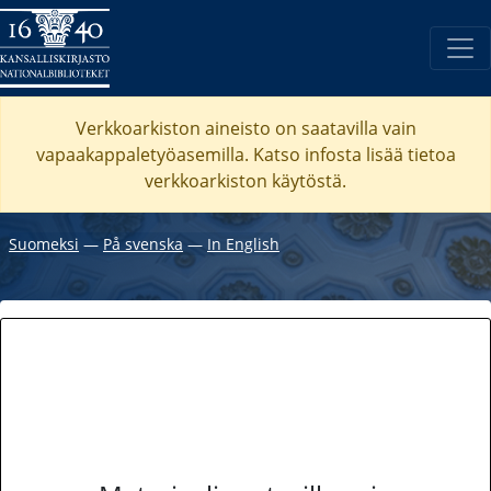
Verkkoarkiston aineisto on saatavilla vain
vapaakappaletyöasemilla. Katso
infosta
lisää tietoa
verkkoarkiston käytöstä.
Suomeksi
―
På svenska
―
In English