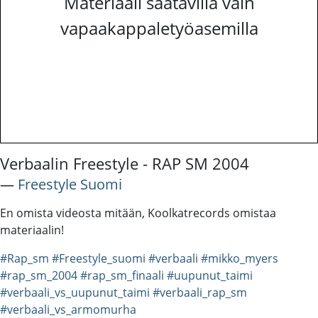
Materiaali saatavilla vain
vapaakappaletyöasemilla
Verbaalin Freestyle - RAP SM 2004
―
Freestyle Suomi
En omista videosta mitään, Koolkatrecords omistaa
materiaalin!
#Rap_sm
#Freestyle_suomi
#verbaali
#mikko_myers
#rap_sm_2004
#rap_sm_finaali
#uupunut_taimi
#verbaali_vs_uupunut_taimi
#verbaali_rap_sm
#verbaali_vs_armomurha