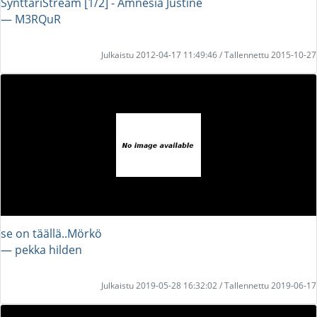
SynttäriStream [1/2] - Amnesia Justine
― M3RQuR
Julkaistu 2012-04-17 11:49:46 / Tallennettu 2015-10-27
se on täällä..Mörkö
― pekka hilden
Julkaistu 2019-05-28 16:32:02 / Tallennettu 2019-06-17