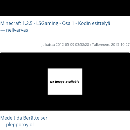
Minecraft 1.2.5 - LSGaming - Osa 1 - Kodin esittelyä
― nelivarvas
Julkaistu 2012-05-09 03:58:28 / Tallennettu 2015-10-27
Medeltida Berättelser
― pleppotoylol