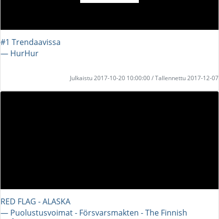
#1 Trendaavissa
― HurHur
Julkaistu 2017-10-20 10:00:00 / Tallennettu 2017-12-07
RED FLAG - ALASKA
― Puolustusvoimat - Försvarsmakten - The Finnish