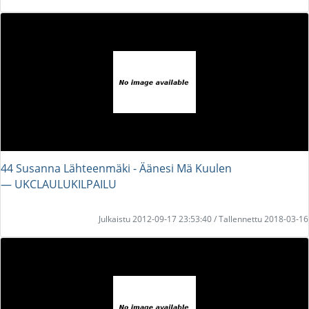
44 Susanna Lähteenmäki - Äänesi Mä Kuulen
― UKCLAULUKILPAILU
Julkaistu 2012-09-17 23:53:40 / Tallennettu 2018-03-16