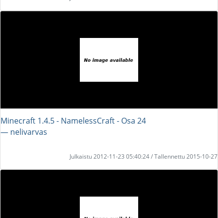
Minecraft 1.4.5 - NamelessCraft - Osa 24
― nelivarvas
Julkaistu 2012-11-23 05:40:24 / Tallennettu 2015-10-27