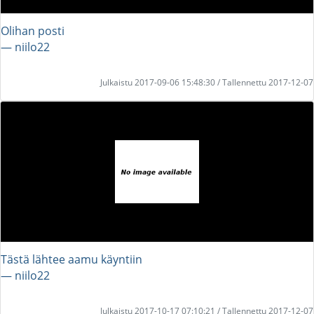
Olihan posti
― niilo22
Julkaistu 2017-09-06 15:48:30 / Tallennettu 2017-12-07
Tästä lähtee aamu käyntiin
― niilo22
Julkaistu 2017-10-17 07:10:21 / Tallennettu 2017-12-07