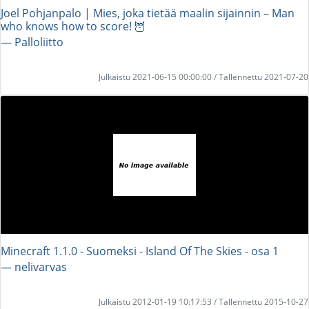
Joel Pohjanpalo | Mies, joka tietää maalin sijainnin – Man
who knows how to score! 🦉
― Palloliitto
Julkaistu 2021-06-15 00:00:00 / Tallennettu 2021-07-20
Minecraft 1.1.0 - Suomeksi - Island Of The Skies - osa 1
― nelivarvas
Julkaistu 2012-01-19 10:17:53 / Tallennettu 2015-10-27