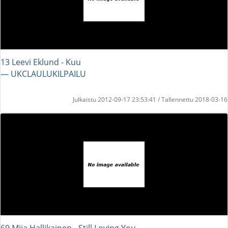
13 Leevi Eklund - Kuu
― UKCLAULUKILPAILU
Julkaistu 2012-09-17 23:53:41 / Tallennettu 2018-03-16
69 Miia Hallikainen - Still Loving You