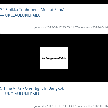
32 Sinikka Tenhunen - Mustat Silmät
― UKCLAULUKILPAILU
Julkaistu 2012-09-17 23:53:41 / Tallennettu 2018-03-16
9 Tiina Virta - One Night In Bangkok
― UKCLAULUKILPAILU
Julkaistu 2012-09-17 23:53:41 / Tallennettu 2018-03-16