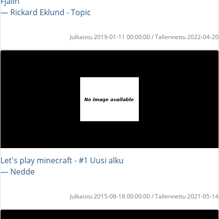
Fjälin
― Rickard Eklund - Topic
Julkaistu 2019-01-11 00:00:00 / Tallennettu 2022-04-20
Let's play minecraft - #1 Uusi alku
― Nedde
Julkaistu 2015-08-18 00:00:00 / Tallennettu 2021-05-14