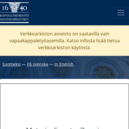
Verkkoarkiston aineisto on saatavilla vain
vapaakappaletyöasemilla. Katso
infosta
lisää tietoa
verkkoarkiston käytöstä.
Suomeksi
―
På svenska
―
In English