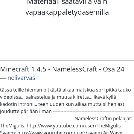
Materiaali saatavilla vain
vapaakappaletyöasemilla
Minecraft 1.4.5 - NamelessCraft - Osa 24
―
nelivarvas
tässä teille hieman pitkästä aikaa matskua sori pitkä tauko
videoissa... sairastelua ja muuta kiirettä... ikävä kyllä
kadotin introni... teen uuden kun aikaa mutta siihen asti
joudutte pärjään ilman ------------------------------------------------------
------------------------------------------------- NamelessCraftin pelaajat:
TheMigulis: http://www.youtube.com/user/TheMigulis
Svaem: http://www.youtube.com/user/svaem ArtWave: