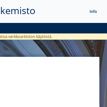
akemisto
Info
ietoa verkkoarkiston käytöstä.