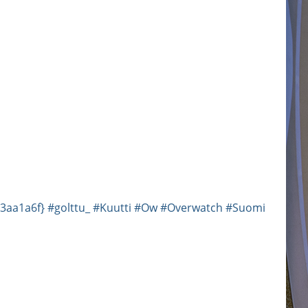
3aa1a6f}
#golttu_
#Kuutti
#Ow
#Overwatch
#Suomi