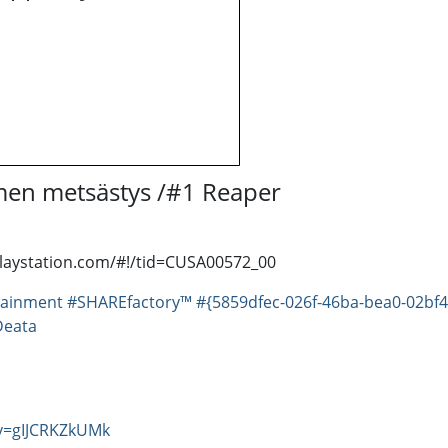
men metsästys /#1 Reaper
playstation.com/#!/tid=CUSA00572_00
tainment
#SHAREfactory™
#{5859dfec-026f-46ba-bea0-02bf4
Deata
v=gIJCRKZkUMk