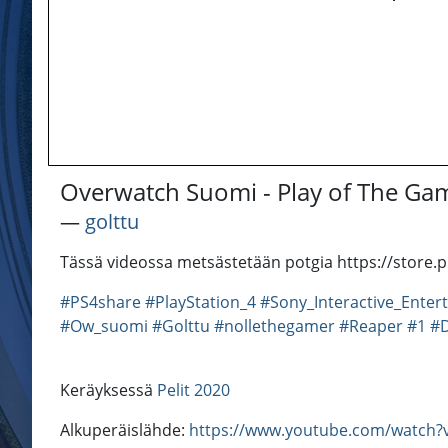
Overwatch Suomi - Play of The Ga
―
golttu
Tässä videossa metsästetään potgia https://store.
#PS4share
#PlayStation_4
#Sony_Interactive_Enter
#Ow_suomi
#Golttu
#nollethegamer
#Reaper
#1
#
Keräyksessä
Pelit 2020
Alkuperäislähde:
https://www.youtube.com/watch?