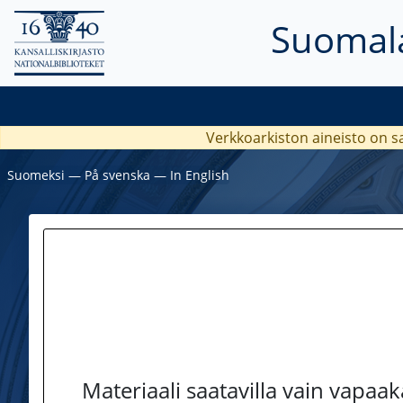
Suomala
Verkkoarkiston aineisto on s
Suomeksi
―
På svenska
―
In English
Materiaali saatavilla vain vapaa