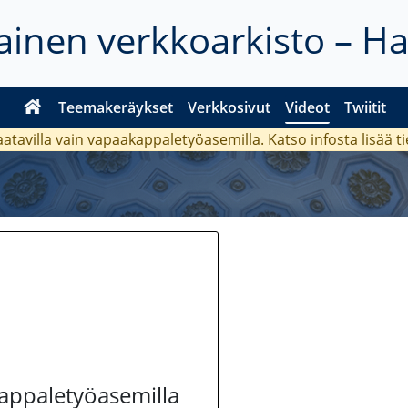
inen verkkoarkisto – H
Teemakeräykset
Verkkosivut
Videot
Twiitit
aatavilla vain vapaakappaletyöasemilla. Katso
infosta
lisää t
kappaletyöasemilla