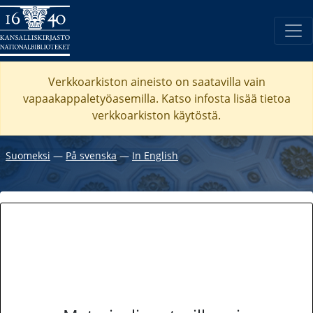
Verkkoarkiston aineisto on saatavilla vain
vapaakappaletyöasemilla. Katso
infosta
lisää tietoa
verkkoarkiston käytöstä.
Suomeksi
―
På svenska
―
In English