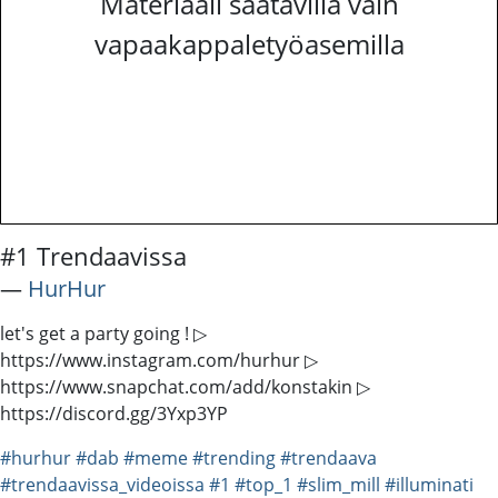
Materiaali saatavilla vain
vapaakappaletyöasemilla
#1 Trendaavissa
―
HurHur
let's get a party going ! ▷
https://www.instagram.com/hurhur ▷
https://www.snapchat.com/add/konstakin ▷
https://discord.gg/3Yxp3YP
#hurhur
#dab
#meme
#trending
#trendaava
#trendaavissa_videoissa
#1
#top_1
#slim_mill
#illuminati