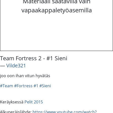
Materiaali saatavilla vain
vapaakappaletyöasemilla
Team Fortress 2 - #1 Sieni
―
Vilde321
joo oon ihan vitun hyvätäs
#Team
#Fortress
#1
#Sieni
Keräyksessä
Pelit 2015
Alkuperäislähde:
https://www.youtube.com/watch?