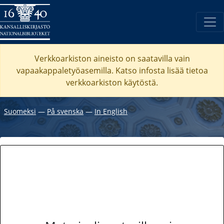
Verkkoarkiston aineisto on saatavilla vain
vapaakappaletyöasemilla. Katso
infosta
lisää tietoa
verkkoarkiston käytöstä.
Suomeksi
―
På svenska
―
In English