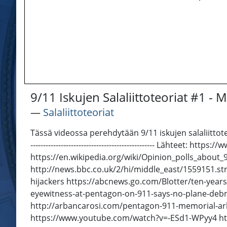
9/11 Iskujen Salaliittoteoriat #1 - 
―
Salaliittoteoriat
Tässä videossa perehdytään 9/11 iskujen salaliittoteor
------------------------------------------------- Läh
https://en.wikipedia.org/wiki/Opinion_polls_abou
http://news.bbc.co.uk/2/hi/middle_east/1559151.st
hijackers https://abcnews.go.com/Blotter/ten-year
eyewitness-at-pentagon-on-911-says-no-plane-debr
http://arbancarosi.com/pentagon-911-memorial-ar
https://www.youtube.com/watch?v=-ESd1-WPyy4 h