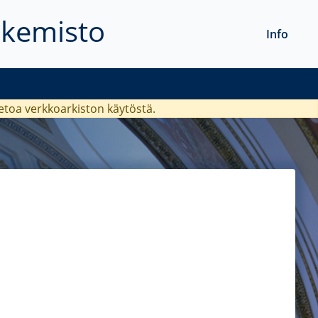
akemisto
Info
ietoa verkkoarkiston käytöstä.