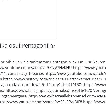
Mikä osui Pentagoniin?
ioihin, ja vielä tarkemmin Pentagonin iskuun. Osuiko Pentagoniin
teet: https://www.youtube.com/watch?v=9eTzV7HvKHU https://www.
t_9/11_conspiracy_theories https://www.youtube.com/watch
m https://www.history.com/topics/9-11-attacks/pictures/9
s-ago-today-countdown-911/story?id=14191671 https://www.n
is/ https://www.foreignpolicyjournal.com/2016/10/07/bring
lington-virginia/ http://www.whatreallyhappened.com/WR
ttps://www.youtube.com/watch?v=0SL2PzzOiF8 https://www