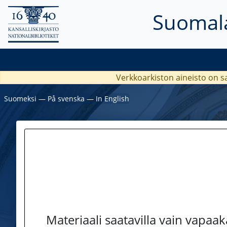
Suomala
Verkkoarkiston aineisto on s
Suomeksi
―
På svenska
―
In English
Materiaali saatavilla vain vapaa