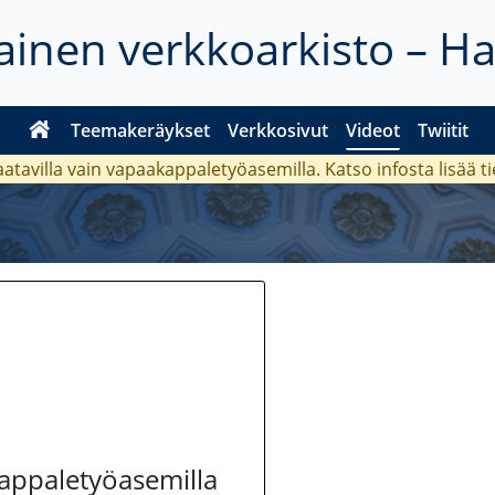
inen verkkoarkisto – H
Teemakeräykset
Verkkosivut
Videot
Twiitit
aatavilla vain vapaakappaletyöasemilla. Katso
infosta
lisää t
kappaletyöasemilla