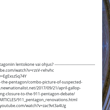
 lentokone vai ohjus? ---------------------------------
youtube.com/watch?v=rzsV-rehvhc
?v=EgExsz5q74Y
11-the-pentagon/combo-picture-of-suspected-
ewnationalist.net/2017/09/21/april-gallop-
ing-closure-to-the-911-pentagon-debate/
HARTICLES/911_pentagon_renovations.html
.youtube.com/watch?v=zac9vt3a4Ug