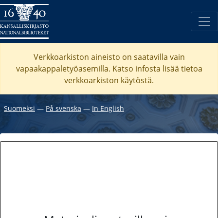
Verkkoarkiston aineisto on saatavilla vain
vapaakappaletyöasemilla. Katso
infosta
lisää tietoa
verkkoarkiston käytöstä.
Suomeksi
―
På svenska
―
In English