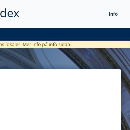
ndex
Info
ns lokaler. Mer info
på info sidan.