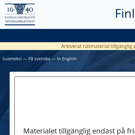
Fin
Arkiverat nätmaterial tillgänglig
Suomeksi
―
På svenska
―
In English
Materialet tillgänglig endast på f