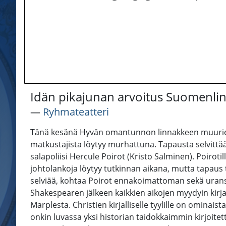
Idän pikajunan arvoitus Suomenlin
―
Ryhmateatteri
Tänä kesänä Hyvän omantunnon linnakkeen muurien su
matkustajista löytyy murhattuna. Tapausta selvittää 
salapoliisi Hercule Poirot (Kristo Salminen). Poirotil
johtolankoja löytyy tutkinnan aikana, mutta tapaus 
selviää, kohtaa Poirot ennakoimattoman sekä urans
Shakespearen jälkeen kaikkien aikojen myydyin kirja
Marplesta. Christien kirjalliselle tyylille on omina
onkin luvassa yksi historian taidokkaimmin kirjoitet