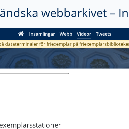
ländska webbarkivet – I
Insamlingar
Webb
Videor
Tweets
 på dataterminaler för friexemplar på friexemplarsbiblioteke
riexemplarsstationer