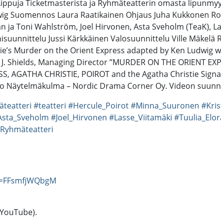
 Lippuja Ticketmasterista ja Ryhmäteatterin omasta lipunmyy
wig Suomennos Laura Raatikainen Ohjaus Juha Kukkonen Ro
an ja Toni Wahlström, Joel Hirvonen, Asta Sveholm (TeaK), La
suunnittelu Jussi Kärkkäinen Valosuunnittelu Ville Mäkelä R
e’s Murder on the Orient Express adapted by Ken Ludwig wa
thy J. Shields, Managing Director ”MURDER ON THE ORIENT EX
, AGATHA CHRISTIE, POIROT and the Agatha Christie Signatu
voo Näytelmäkulma – Nordic Drama Corner Oy. Videon suunnit
teatteri
#teatteri
#Hercule_Poirot
#Minna_Suuronen
#Kri
Asta_Sveholm
#Joel_Hirvonen
#Lasse_Viitamäki
#Tuulia_Elo
Ryhmäteatteri
v=FFsmfjWQbgM
(YouTube).