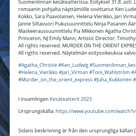
Suomenlinnan kesäteatterissa. Esitykset 31.8. asti.
romaanin pohjalta näyttämölle sovittanut Ken Lud
Kokko, Sara Paavolainen, Helena Vierikko, Jari Virm
Janne Siltavuori Pukusuunnittelu Ninja Pasanen Ääni
Maskeeraussuunnittelu Pia Mikkonen Agatha Christi
Princeton, NJ Emily Mann, Artistic Director; Timo
All rights reserved. MURDER ON THE ORIENT EXPRESS
All rigths reserved. Näytelmän esitysoikeuksia val
#Agatha_Christie
#Ken_Ludwig
#Suomenlinnan_kesä
#Helena_Vierikko
#Jari_Virman
#Toni_Wahlström
#
#Murder_on_the_orient_express
#Juha_Kukkonen
#
I insamlingen
Kesäteatterit 2023
Ursprungskälla:
https://www.youtube.com/watch?
Sidans beskrivning är från den ursprungliga källan 