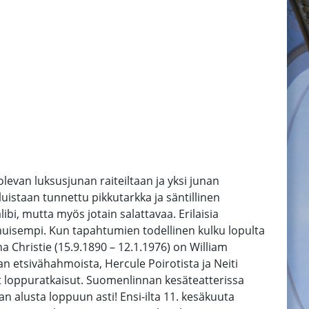
evan luksusjunan raiteiltaan ja yksi junan
uistaan tunnettu pikkutarkka ja säntillinen
libi, mutta myös jotain salattavaa. Erilaisia
lmuisempi. Kun tapahtumien todellinen kulku lopulta
hristie (15.9.1890 – 12.1.1976) on William
n etsivähahmoista, Hercule Poirotista ja Neiti
ävät loppuratkaisut. Suomenlinnan kesäteatterissa
an alusta loppuun asti! Ensi-ilta 11. kesäkuuta