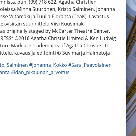
nnistä, puh. (09) 718 622. Agatha Christien
oleissa Minna Suuronen, Kristo Salminen, Johanna
sse Viitamäki ja Tuulia Eloranta (TeaK). Lavastus
ekvisiitan suunnittelu Viivi Kuusimäki
s originally staged by McCarter Theatre Center,
PRESS” ©2016 Agatha Christie Limited & Ken Ludwig
re Mark are trademarks of Agatha Christie Ltd..
telu, kuvaus ja editointi © Suvimarja Halmetoja
sto_Salminen
#Johanna_Kokko
#Sara_Paavolainen
ranta
#Idän_pikajunan_arvoitus