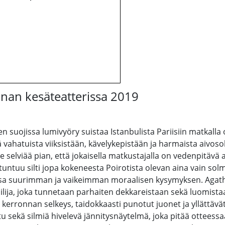
nan kesäteatterissa 2019
ojissa lumivyöry suistaa Istanbulista Pariisiin matkalla ol
vahatuista viiksistään, kävelykepistään ja harmaista aivosol
le selviää pian, että jokaisella matkustajalla on vedenpitävä a
tuntuu silti jopa kokeneesta Poirotista olevan aina vain so
a suurimman ja vaikeimman moraalisen kysymyksen. Agatha C
ilija, joka tunnetaan parhaiten dekkareistaan sekä luomistaa
ista kerronnan selkeys, taidokkaasti punotut juonet ja yllätt
tu sekä silmiä hivelevä jännitysnäytelmä, joka pitää otteessa