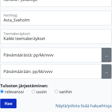
Hashtag:
Teemakeräykset:
Päivämäärästä: pp/kk/vvvv
...
Päivämäärään: pp/kk/vvvv
...
Tulosten järjestäminen:
relevanssi
uusin
vanhin
Näytä/piilota lisää hakuehtoja