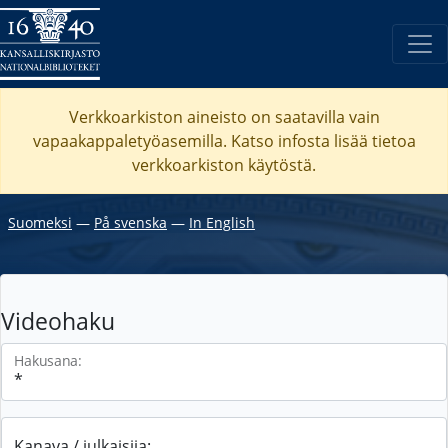
Verkkoarkiston aineisto on saatavilla vain
vapaakappaletyöasemilla. Katso
infosta
lisää tietoa
verkkoarkiston käytöstä.
Suomeksi
―
På svenska
―
In English
Videohaku
Hakusana:
Kanava / julkaisija: