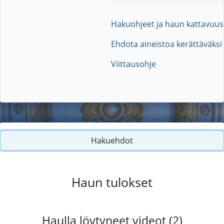
Hakuohjeet ja haun kattavuus
Ehdota aineistoa kerättäväksi
Viittausohje
Hakuehdot
Haun tulokset
Haulla löytyneet videot (2)