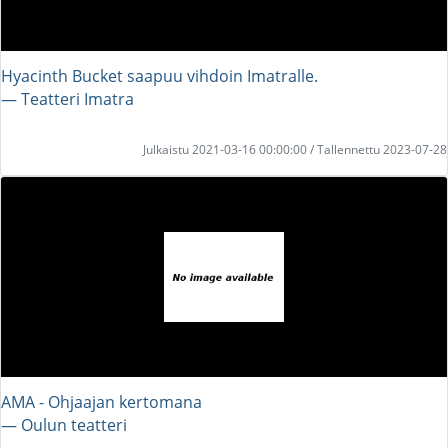
Hyacinth Bucket saapuu vihdoin Imatralle.
― Teatteri Imatra
Julkaistu 2021-03-16 00:00:00 / Tallennettu 2023-07-28
AMA - Ohjaajan kertomana
― Oulun teatteri