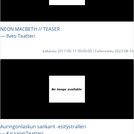
NEON MACBETH // TEASER
― Ilves-Teatteri
Julkaistu 2017-06-11 00:00:00 / Tallennettu 2023-08-10
Auringonlaskun sankarit -esitystraileri
― KajaaninTeatteri