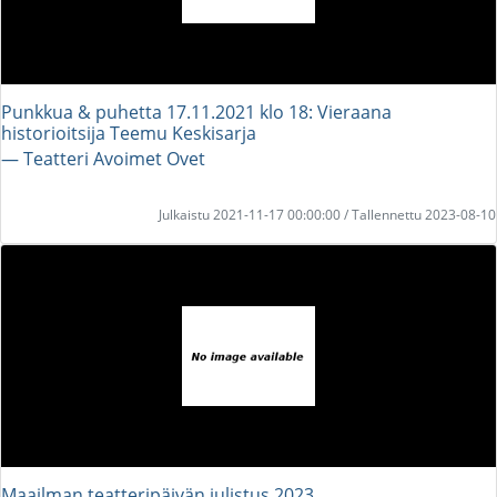
Punkkua & puhetta 17.11.2021 klo 18: Vieraana
historioitsija Teemu Keskisarja
― Teatteri Avoimet Ovet
Julkaistu 2021-11-17 00:00:00 / Tallennettu 2023-08-10
Maailman teatteripäivän julistus 2023