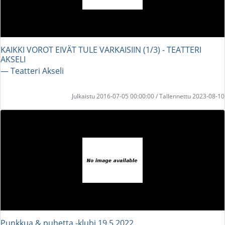
KAIKKI VOROT EIVÄT TULE VARKAISIIN (1/3) - TEATTERI
AKSELI
― Teatteri Akseli
Julkaistu 2016-07-05 00:00:00 / Tallennettu 2023-08-10
Punkkua & puhetta -klubi 19.5.2022