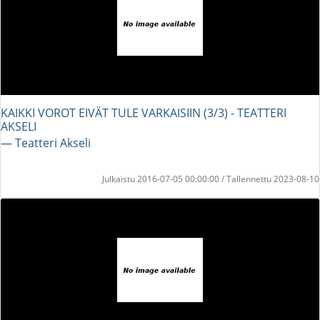
KAIKKI VOROT EIVÄT TULE VARKAISIIN (3/3) - TEATTERI
AKSELI
― Teatteri Akseli
Julkaistu 2016-07-05 00:00:00 / Tallennettu 2023-08-10