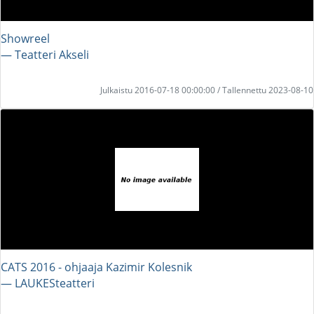
Showreel
― Teatteri Akseli
Julkaistu 2016-07-18 00:00:00 / Tallennettu 2023-08-10
CATS 2016 - ohjaaja Kazimir Kolesnik
― LAUKESteatteri