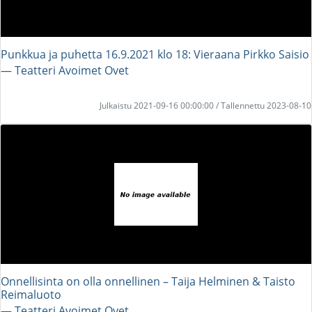
Punkkua ja puhetta 16.9.2021 klo 18: Vieraana Pirkko Saisio
― Teatteri Avoimet Ovet
Julkaistu 2021-09-16 00:00:00 / Tallennettu 2023-08-10
Onnellisinta on olla onnellinen – Taija Helminen & Taisto
Reimaluoto
― Teatteri Avoimet Ovet