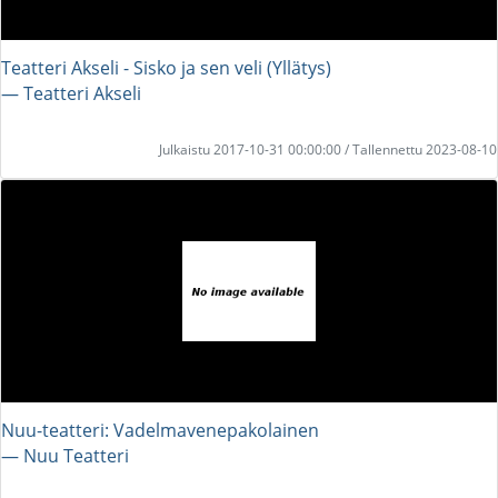
Teatteri Akseli - Sisko ja sen veli (Yllätys)
― Teatteri Akseli
Julkaistu 2017-10-31 00:00:00 / Tallennettu 2023-08-10
Nuu-teatteri: Vadelmavenepakolainen
― Nuu Teatteri