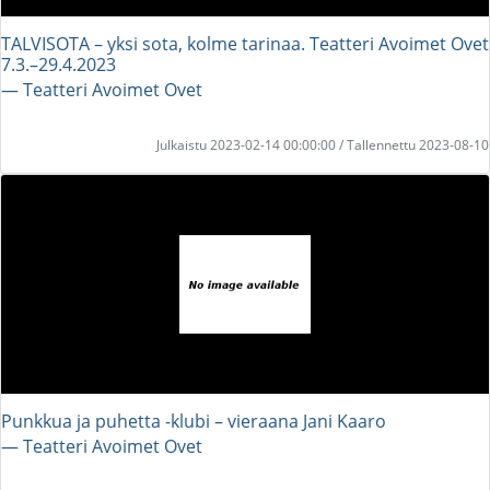
TALVISOTA – yksi sota, kolme tarinaa. Teatteri Avoimet Ovet
7.3.–29.4.2023
― Teatteri Avoimet Ovet
Julkaistu 2023-02-14 00:00:00 / Tallennettu 2023-08-10
Punkkua ja puhetta -klubi – vieraana Jani Kaaro
― Teatteri Avoimet Ovet