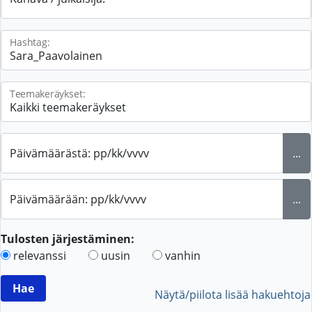
Hashtag:
Teemakeräykset:
Päivämäärästä: pp/kk/vvvv
...
Päivämäärään: pp/kk/vvvv
...
Tulosten järjestäminen:
relevanssi
uusin
vanhin
Näytä/piilota lisää hakuehtoja