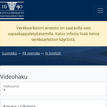
Verkkoarkiston aineisto on saatavilla vain
vapaakappaletyöasemilla. Katso
infosta
lisää tietoa
verkkoarkiston käytöstä.
Suomeksi
―
På svenska
―
In English
Videohaku
Hakusana:
Kanava / julkaisija: