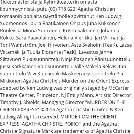
Ticketmasterista ja Ryhmäteatterin omasta
lipunmyynnistä, puh. (09) 718 622. Agatha Christien
romaanin pohjalta näyttämölle sovittanut Ken Ludwig
Suomennos Laura Raatikainen Ohjaus Juha Kukkonen
Rooleissa Minna Suuronen, Kristo Salminen, Johanna
Kokko, Sara Paavolainen, Helena Vierikko, Jari Virman ja
Toni Wahlström, Joel Hirvonen, Asta Sveholm (TeaK), Lasse
Viitamäki ja Tuulia Eloranta (TeaK). Lavastus Janne
Siltavuori Pukusuunnittelu Ninja Pasanen Äänisuunnittelu
Jussi Kärkkäinen Valosuunnittelu Ville Mäkelä Rekvisiitan
suunnittelu Viivi Kuusimäki Maskeeraussuunnittelu Pia
Mikkonen Agatha Christie’s Murder on the Orient Express
adapted by Ken Ludwig was originally staged by McCarter
Theatre Center, Princeton, NJ Emily Mann, Artistic Director;
Timothy J. Shields, Managing Director ”MURDER ON THE
ORIENT EXPRESS” ©2016 Agatha Christie Limited & Ken
Ludwig All rights reserved. MURDER ON THE ORIENT
EXPRESS, AGATHA CHRISTIE, POIROT and the Agatha
Christie Signature Mark are trademarks of Agatha Christie