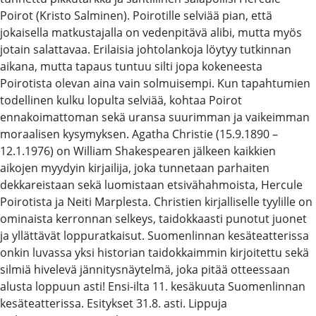
Poirot (Kristo Salminen). Poirotille selviää pian, että
jokaisella matkustajalla on vedenpitävä alibi, mutta myös
jotain salattavaa. Erilaisia johtolankoja löytyy tutkinnan
aikana, mutta tapaus tuntuu silti jopa kokeneesta
Poirotista olevan aina vain solmuisempi. Kun tapahtumien
todellinen kulku lopulta selviää, kohtaa Poirot
ennakoimattoman sekä uransa suurimman ja vaikeimman
moraalisen kysymyksen. Agatha Christie (15.9.1890 –
12.1.1976) on William Shakespearen jälkeen kaikkien
aikojen myydyin kirjailija, joka tunnetaan parhaiten
dekkareistaan sekä luomistaan etsivähahmoista, Hercule
Poirotista ja Neiti Marplesta. Christien kirjalliselle tyylille on
ominaista kerronnan selkeys, taidokkaasti punotut juonet
ja yllättävät loppuratkaisut. Suomenlinnan kesäteatterissa
onkin luvassa yksi historian taidokkaimmin kirjoitettu sekä
silmiä hivelevä jännitysnäytelmä, joka pitää otteessaan
alusta loppuun asti! Ensi-ilta 11. kesäkuuta Suomenlinnan
kesäteatterissa. Esitykset 31.8. asti. Lippuja