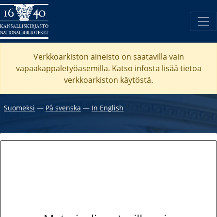
Verkkoarkiston aineisto on saatavilla vain
vapaakappaletyöasemilla. Katso
infosta
lisää tietoa
verkkoarkiston käytöstä.
Suomeksi
―
På svenska
―
In English