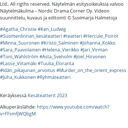
Ltd.. All rigths reserved. Näytelmän esitysoikeuksia valvoo
Näytelmäkulma – Nordic Drama Corner Oy. Videon
suunnittelu, kuvaus ja editointi © Suvimarja Halmetoja
#Agatha_Christie
#Ken_Ludwig
#Suomenlinnan_kesäteatteri
#teatteri
#Hercule_Poirot
#Minna_Suuronen
#Kristo_Salminen
#Johanna_Kokko
#Sara_Paavolainen
#Helena_Vierikko
#Jari_Virman
#Toni_Wahlström
#Asta_Sveholm
#Joel_Hirvonen
#Lasse_Viitamäki
#Tuulia_Eloranta
#Idän_pikajunan_arvoitus
#Murder_on_the_orient_express
#Juha_Kukkonen
#Ryhmäteatteri
Keräyksessä
Kesäteatterit 2023
Alkuperäislähde:
https://www.youtube.com/watch?
v=FFsmfjWQbgM