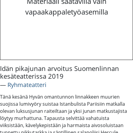
Materiaali saatavilla vain
vapaakappaletyöasemilla
Idän pikajunan arvoitus Suomenlinnan
kesäteatterissa 2019
―
Ryhmateatteri
Tänä kesänä Hyvän omantunnon linnakkeen muurien
suojissa lumivyöry suistaa Istanbulista Pariisiin matkalla
olevan luksusjunan raiteiltaan ja yksi junan matkustajista
löytyy murhattuna. Tapausta selvittää vahatuista
viiksistään, kävelykepistään ja harmaista aivosoluistaan
tunnettu pikkutarkka ja säntillinen salapoliisi Hercule