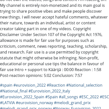
My channel is entirely non-monetized and its main goal is
trying to share positive vibes and make people discover
new things. I will never accept hateful comments, whatever
their nature, towards an individual, artist or content
creator taking part in one of my videos. Copyright
Disclaimer Under Section 107 of the Copyright Act 1976,
allowance is made for fair use for purposes such as
criticism, comment, news reporting, teaching, scholarship,
and research. Fair use is a use permitted by copyright
statute that might otherwise be infringing. Non-profit,
educational or personal use tips the balance in favour of
fair use Intro + support to Käärijä : 00:00 Reaction : 1:58
Post-reaction opinions: 5:02 Conclusion: 7:57
#spain
#eurovision_2022
#Reaction
#National_selection
#National_final
#Eurovision_2022_Italy
#Eurovision_2022_Spain
#Spain
#all_songs
#ESC_2022
#ESC
#LATVIA
#eurovision_norway
#melodi_grand_prix
#melodi_grand_prix_norway
#Norway_Eurovision_2022