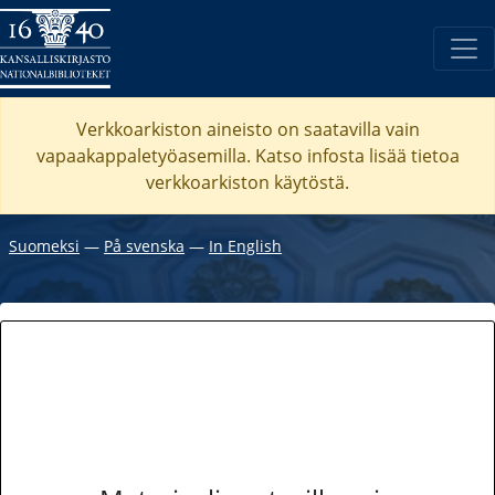
Verkkoarkiston aineisto on saatavilla vain
vapaakappaletyöasemilla. Katso
infosta
lisää tietoa
verkkoarkiston käytöstä.
Suomeksi
―
På svenska
―
In English