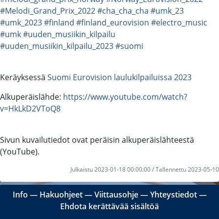
#Melodi_Grand_Prix_2022
#cha_cha_cha
#umk_23
#umk_2023
#finland
#finland_eurovision
#electro_music
#umk
#uuden_musiikin_kilpailu
#uuden_musiikin_kilpailu_2023
#suomi
Keräyksessä
Suomi Eurovision laulukilpailuissa 2023
Alkuperäislähde:
https://www.youtube.com/watch?
v=HkLkD2VToQ8
Sivun kuvailutiedot ovat peräisin alkuperäislähteestä
(YouTube).
Julkaistu 2023-01-18 00:00:00 / Tallennettu 2023-05-10
Info
―
Hakuohjeet
―
Viittausohje
―
Yhteystiedot
―
Ehdota kerättävää sisältöä