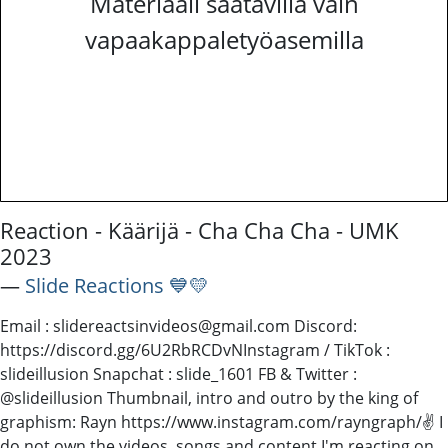
Materiaali saatavilla vain
vapaakappaletyöasemilla
Reaction - Käärijä - Cha Cha Cha - UMK
2023
―
Slide Reactions 💙💛
Email : slidereactsinvideos@gmail.com Discord:
https://discord.gg/6U2RbRCDvN​​​​​​​​ Instagram / TikTok :
slideillusion Snapchat : slide_1601 FB & Twitter :
@slideillusion Thumbnail, intro and outro by the king of
graphism: Rayn https://www.instagram.com/rayngraph/✌️ I
do not own the videos, songs and content I'm reacting on.