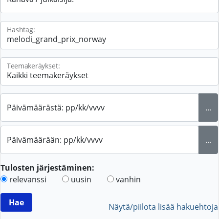
Hashtag:
Teemakeräykset:
Päivämäärästä: pp/kk/vvvv
...
Päivämäärään: pp/kk/vvvv
...
Tulosten järjestäminen:
relevanssi
uusin
vanhin
Näytä/piilota lisää hakuehtoja