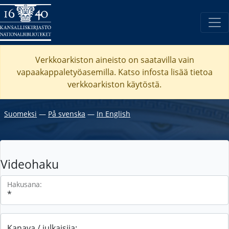
Verkkoarkiston aineisto on saatavilla vain
vapaakappaletyöasemilla. Katso
infosta
lisää tietoa
verkkoarkiston käytöstä.
Suomeksi
―
På svenska
―
In English
Videohaku
Hakusana:
Kanava / julkaisija: