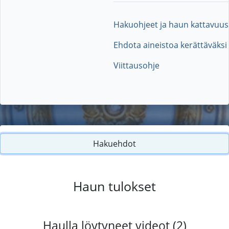
Hakuohjeet ja haun kattavuus
Ehdota aineistoa kerättäväksi
Viittausohje
Hakuehdot
Haun tulokset
Haulla löytyneet videot (2)