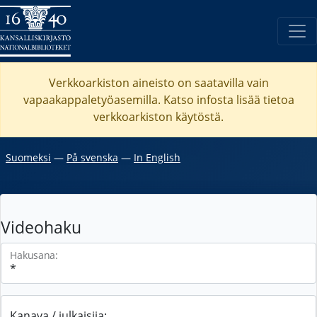
Verkkoarkiston aineisto on saatavilla vain
vapaakappaletyöasemilla. Katso
infosta
lisää tietoa
verkkoarkiston käytöstä.
Suomeksi
―
På svenska
―
In English
Videohaku
Hakusana:
Kanava / julkaisija: