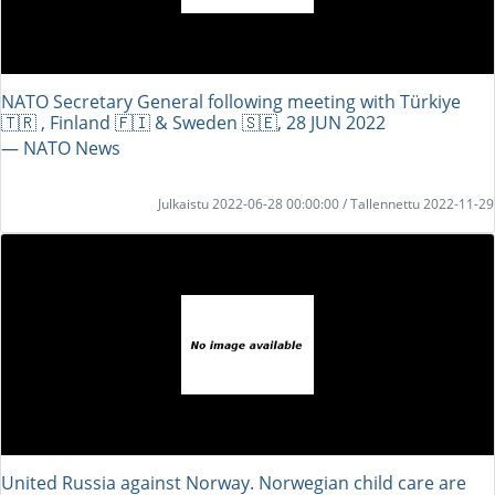
NATO Secretary General following meeting with Türkiye
🇹🇷 , Finland 🇫🇮 & Sweden 🇸🇪, 28 JUN 2022
― NATO News
Julkaistu 2022-06-28 00:00:00 / Tallennettu 2022-11-29
United Russia against Norway. Norwegian child care are