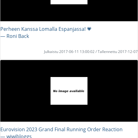
Perheen Kanssa Lomalla Espanjassa! 💗
― Roni Back
Julkaistu 2017-06-11 13:00:02 / Tallennettu 2017-12-07
Eurovision 2023 Grand Final Running Order Reaction
― wiwibloggs