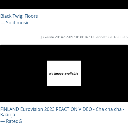
Black Twig: Floors
― Solitimusic
Julkaistu 2014-12-05 10:38:04 / Tallennettu 2018-03-16
FINLAND Eurovision 2023 REACTION VIDEO - Cha cha cha -
Käärijä
― RatedG