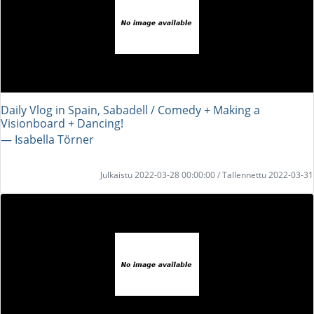
Daily Vlog in Spain, Sabadell / Comedy + Making a
Visionboard + Dancing!
― Isabella Törner
Julkaistu 2022-03-28 00:00:00 / Tallennettu 2022-03-31