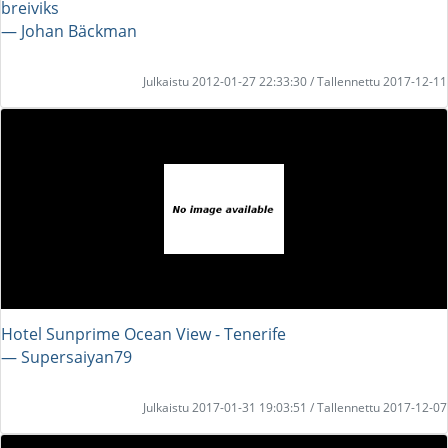
breiviks
― Johan Bäckman
Julkaistu 2012-01-27 22:33:30 / Tallennettu 2017-12-11
Hotel Sunprime Ocean View - Tenerife
― Supersaiyan79
Julkaistu 2017-01-31 19:03:51 / Tallennettu 2017-12-07