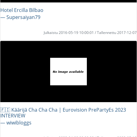
Hotel Ercilla Bilbao
― Supersaiyan79
Julkaistu 2016-05-19 10:00:01 / Tallennettu 2017-12-07
🇫🇮 Käärijä Cha Cha Cha | Eurovision PrePartyEs 2023
INTERVIEW
― wiwibloggs