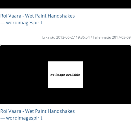
Roi Vaara - Wet Paint Handshakes
― wordimagespirit
Julkaistu 2012-06-27 19:36:54 / Tallennettu 2017-03-09
Roi Vaara - Wet Paint Handshakes
― wordimagespirit