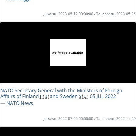
Julkaistu 2023-05-12 00:00:00 / Tallennettu 2023-05-26
NATO Secretary General with the Ministers of Foreign
Affairs of Finland🇫🇮 and Sweden🇸🇪, 05 JUL 2022
― NATO News
Julkaistu 2022-07-05 00:00:00 / Tallennettu 2022-11-29