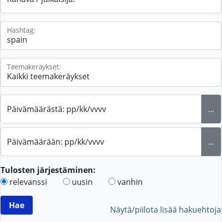
Hashtag:
Teemakeräykset:
Päivämäärästä: pp/kk/vvvv
...
Päivämäärään: pp/kk/vvvv
...
Tulosten järjestäminen:
relevanssi
uusin
vanhin
Näytä/piilota lisää hakuehtoja