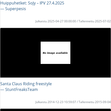
Huippuhetket: SoJy – IPV 27.4.2025
― Superpesis
Julkaistu 2025-04-27 00:00:00 / Tallennettu 2025-07-02
Santa Claus Riding freestyle
― StuntFreaksTeam
Julkaistu 2014-12-23 10:59:07 / Tallennettu 2015-09-04