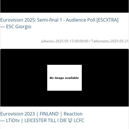
Eurovision 2025: Semi-final 1 - Audience Poll [ESCXTRA]
― ESC Giorgio
Julkaistu 2025-05-13 00:00:00 / Tallennettu 2025-05-21
Eurovision 2023 | FINLAND | Reaction
― LTiDtv | LEICESTER TILL I DIE 🦊 LCFC