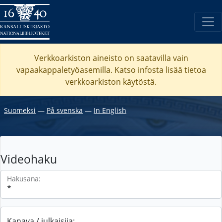
Verkkoarkiston aineisto on saatavilla vain
vapaakappaletyöasemilla. Katso
infosta
lisää tietoa
verkkoarkiston käytöstä.
Suomeksi
―
På svenska
―
In English
Videohaku
Hakusana:
Kanava / julkaisija: