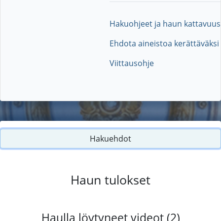
Hakuohjeet ja haun kattavuus
Ehdota aineistoa kerättäväksi
Viittausohje
Hakuehdot
Haun tulokset
Haulla löytyneet videot (2)