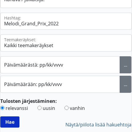
Hashtag:
Teemakeräykset:
Päivämäärästä: pp/kk/vvvv
...
Päivämäärään: pp/kk/vvvv
...
Tulosten järjestäminen:
relevanssi
uusin
vanhin
Näytä/piilota lisää hakuehtoja