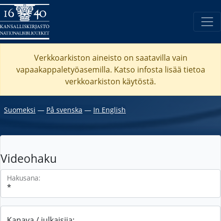
Verkkoarkiston aineisto on saatavilla vain
vapaakappaletyöasemilla. Katso
infosta
lisää tietoa
verkkoarkiston käytöstä.
Suomeksi
―
På svenska
―
In English
Videohaku
Hakusana:
Kanava / julkaisija: