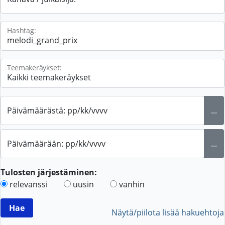
Hashtag:
Teemakeräykset:
Päivämäärästä: pp/kk/vvvv
...
Päivämäärään: pp/kk/vvvv
...
Tulosten järjestäminen:
relevanssi
uusin
vanhin
Näytä/piilota lisää hakuehtoja