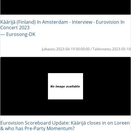
Käärijä (Finland) In Amsterdam - Interview - Eurovision In
Concert 2023
― Eurosong-DK
Julkaistu 2023-04-19 00:00:00 / Tallennettu 2023-05-10
Eurovision Scoreboard Update: Käärijä closes in on Loreen
& who has Pre-Party Momentum?