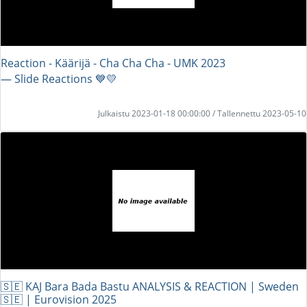
Reaction - Käärijä - Cha Cha Cha - UMK 2023
― Slide Reactions 💙💛
Julkaistu 2023-01-18 00:00:00 / Tallennettu 2023-05-10
🇸🇪 KAJ Bara Bada Bastu ANALYSIS & REACTION | Sweden
🇸🇪 | Eurovision 2025