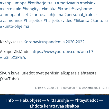
#keppijumppa
#kotiharjoittelu
#motivaatio
#helsinki
#kerrostalo
#hengitystekniikka
#krooli
#stayhome
#jumppaohjeet
#kuntosaliohjelma
#personal_trainer
#valmennus
#harjoitus
#harjoitusvideo
#liikunta
#kuntoilu
#kunto-ohjelma
Keräyksessä
Koronaviruspandemia 2020-2022
Alkuperäislähde:
https://www.youtube.com/watch?
v=x3fIoX3P57s
Sivun kuvailutiedot ovat peräisin alkuperäislähteestä
(YouTube).
Julkaistu 2020-04-13 00:00:00 / Tallennettu 2021-12-31
Info
―
Hakuohjeet
―
Viittausohje
―
Yhteystiedot
―
Ehdota kerättävää sisältöä