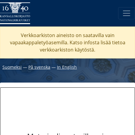
Verkkoarkiston aineisto on saatavilla vain
vapaakappaletyöasemilla. Katso
infosta
lisää tietoa
verkkoarkiston käytöstä.
Suomeksi
―
På svenska
―
In English