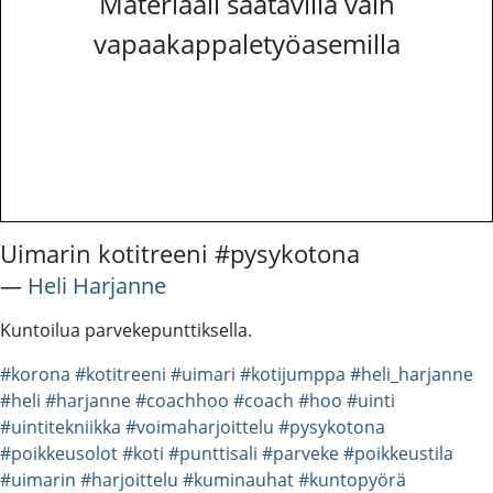
Materiaali saatavilla vain
vapaakappaletyöasemilla
Uimarin kotitreeni #pysykotona
―
Heli Harjanne
Kuntoilua parvekepunttiksella.
#korona
#kotitreeni
#uimari
#kotijumppa
#heli_harjanne
#heli
#harjanne
#coachhoo
#coach
#hoo
#uinti
#uintitekniikka
#voimaharjoittelu
#pysykotona
#poikkeusolot
#koti
#punttisali
#parveke
#poikkeustila
#uimarin
#harjoittelu
#kuminauhat
#kuntopyörä