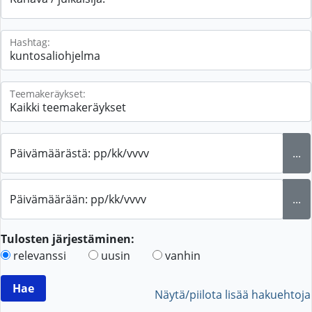
Hashtag:
Teemakeräykset:
Päivämäärästä: pp/kk/vvvv
...
Päivämäärään: pp/kk/vvvv
...
Tulosten järjestäminen:
relevanssi
uusin
vanhin
Näytä/piilota lisää hakuehtoja