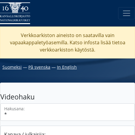
Verkkoarkiston aineisto on saatavilla vain
vapaakappaletyöasemilla. Katso
infosta
lisää tietoa
verkkoarkiston käytöstä.
Suomeksi
―
På svenska
―
In English
Videohaku
Hakusana:
Kanava / julkaisija: