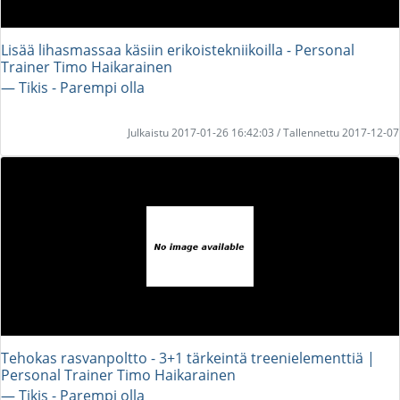
Lisää lihasmassaa käsiin erikoistekniikoilla - Personal
Trainer Timo Haikarainen
― Tikis - Parempi olla
Julkaistu 2017-01-26 16:42:03 / Tallennettu 2017-12-07
Tehokas rasvanpoltto - 3+1 tärkeintä treenielementtiä |
Personal Trainer Timo Haikarainen
― Tikis - Parempi olla