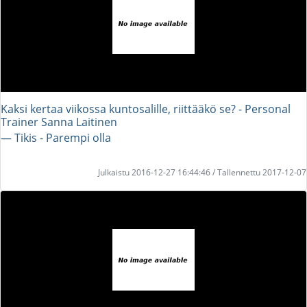
Kaksi kertaa viikossa kuntosalille, riittääkö se? - Personal
Trainer Sanna Laitinen
― Tikis - Parempi olla
Julkaistu 2016-12-27 16:44:46 / Tallennettu 2017-12-07