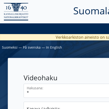
Suomala
Verkkoarkiston aineisto on s
Suomeksi
―
På svenska
―
In English
Videohaku
Hakusana:
Kanava / julkaisija: