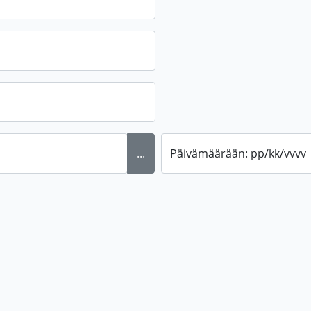
...
Päivämäärään: pp/kk/vvvv