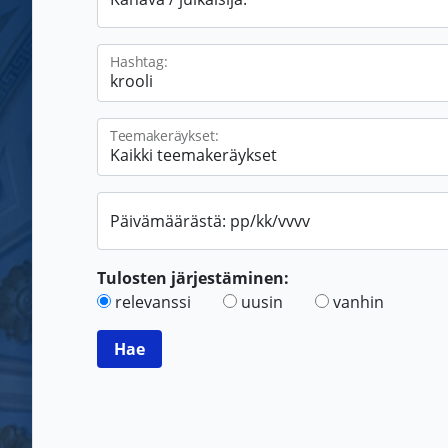
Hashtag:
Teemakeräykset:
Päivämäärästä: pp/kk/vvvv
Tulosten järjestäminen:
relevanssi
uusin
vanhin