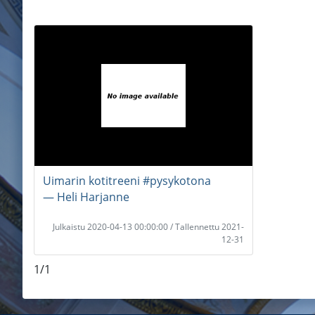
Uimarin kotitreeni #pysykotona
― Heli Harjanne
Julkaistu 2020-04-13 00:00:00 / Tallennettu 2021-
12-31
1/1