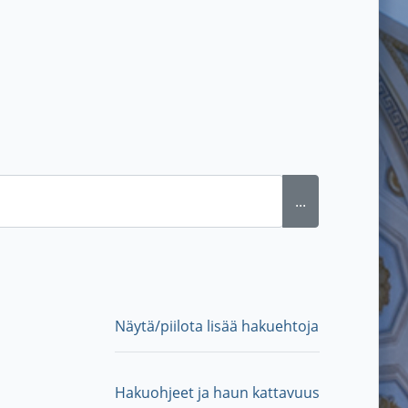
...
Näytä/piilota lisää hakuehtoja
Hakuohjeet ja haun kattavuus