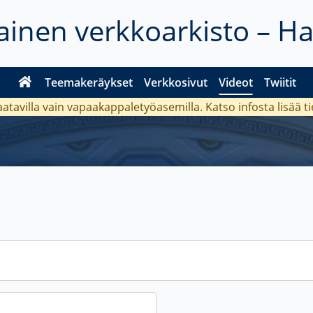
inen verkkoarkisto – H
Teemakeräykset
Verkkosivut
Videot
Twiitit
aatavilla vain vapaakappaletyöasemilla. Katso
infosta
lisää t