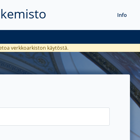
akemisto
Info
ietoa verkkoarkiston käytöstä.