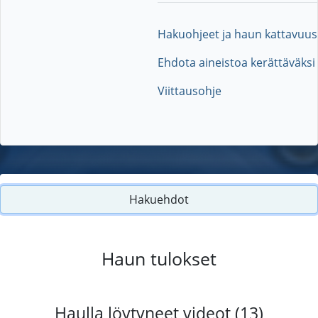
Hakuohjeet ja haun kattavuus
Ehdota aineistoa kerättäväksi
Viittausohje
Hakuehdot
Haun tulokset
Haulla löytyneet videot (13)