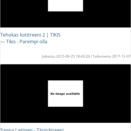
Tehokas kotitreeni 2 | TIKIS
― Tikis - Parempi olla
Julkaistu 2015-09-25 18:43:20 / Tallennettu 2017-12-07
Sanna Laitinen - Tärinätreeni