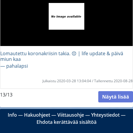
Lomautettu koronakriisin takia. 😔 | life update & päivä
miun kaa
― pahalapsi
Julkaistu 2020-03-28 13:04:04 / Tallennettu 2020-08-28
13/13
Näytä lisää
Info
―
Hakuohjeet
―
Viittausohje
―
Yhteystiedot
―
Ehdota kerättävää sisältöä