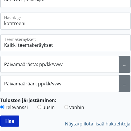
Hashtag:
Teemakeräykset:
Päivämäärästä: pp/kk/vvvv
...
Päivämäärään: pp/kk/vvvv
...
Tulosten järjestäminen:
relevanssi
uusin
vanhin
Näytä/piilota lisää hakuehtoja