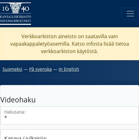
Verkkoarkiston aineisto on saatavilla vain
vapaakappaletyöasemilla. Katso
infosta
lisää tietoa
verkkoarkiston käytöstä.
Suomeksi
―
På svenska
―
In English
Videohaku
Hakusana:
Kanava / julkaisija: