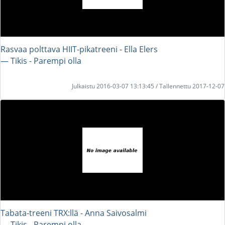
Rasvaa polttava HIIT-pikatreeni - Ella Elers
― Tikis - Parempi olla
Julkaistu 2016-03-07 13:13:45 / Tallennettu 2017-12-07
Tabata-treeni TRX:llä - Anna Saivosalmi
― Tikis - Parempi olla