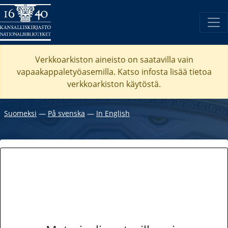
Verkkoarkiston aineisto on saatavilla vain
vapaakappaletyöasemilla. Katso
infosta
lisää tietoa
verkkoarkiston käytöstä.
Suomeksi
―
På svenska
―
In English