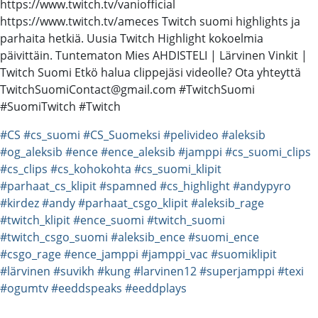
https://www.twitch.tv/vaniofficial
https://www.twitch.tv/ameces Twitch suomi highlights ja
parhaita hetkiä. Uusia Twitch Highlight kokoelmia
päivittäin. Tuntematon Mies AHDISTELI | Lärvinen Vinkit |
Twitch Suomi Etkö halua clippejäsi videolle? Ota yhteyttä
TwitchSuomiContact@gmail.com #TwitchSuomi
#SuomiTwitch #Twitch
#CS
#cs_suomi
#CS_Suomeksi
#pelivideo
#aleksib
#og_aleksib
#ence
#ence_aleksib
#jamppi
#cs_suomi_clips
#cs_clips
#cs_kohokohta
#cs_suomi_klipit
#parhaat_cs_klipit
#spamned
#cs_highlight
#andypyro
#kirdez
#andy
#parhaat_csgo_klipit
#aleksib_rage
#twitch_klipit
#ence_suomi
#twitch_suomi
#twitch_csgo_suomi
#aleksib_ence
#suomi_ence
#csgo_rage
#ence_jamppi
#jamppi_vac
#suomiklipit
#lärvinen
#suvikh
#kung
#larvinen12
#superjamppi
#texi
#ogumtv
#eeddspeaks
#eeddplays