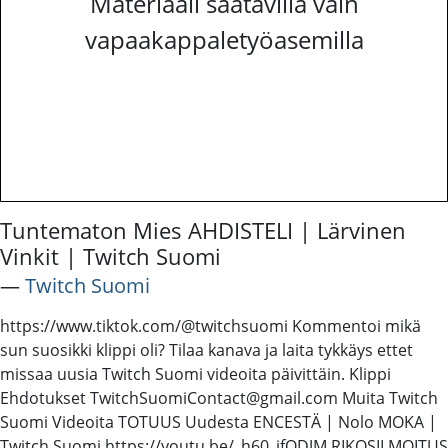
Materiaali saatavilla vain
vapaakappaletyöasemilla
Tuntematon Mies AHDISTELI | Lärvinen
Vinkit | Twitch Suomi
―
Twitch Suomi
https://www.tiktok.com/@twitchsuomi Kommentoi mikä
sun suosikki klippi oli? Tilaa kanava ja laita tykkäys ettet
missaa uusia Twitch Suomi videoita päivittäin. Klippi
Ehdotukset TwitchSuomiContact@gmail.com Muita Twitch
Suomi Videoita TOTUUS Uudesta ENCESTÄ | Nolo MOKA |
Twitch Suomi https://youtu.be/_h60_ifQDJM RIKOSILMOITUS