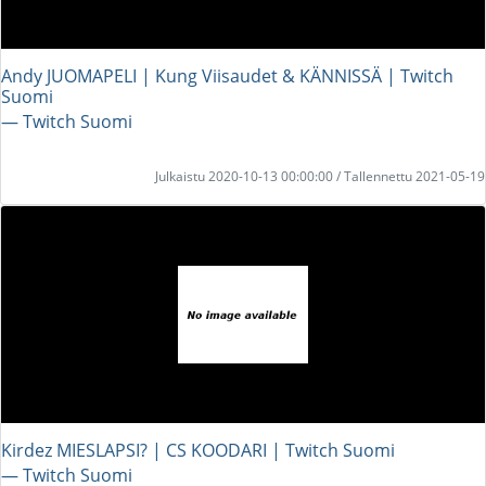
Andy JUOMAPELI | Kung Viisaudet & KÄNNISSÄ | Twitch
Suomi
― Twitch Suomi
Julkaistu 2020-10-13 00:00:00 / Tallennettu 2021-05-19
Kirdez MIESLAPSI? | CS KOODARI | Twitch Suomi
― Twitch Suomi