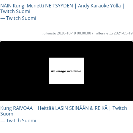
NÄIN Kungi Menetti NEITSYYDEN | Andy Karaoke Yöllä |
Twitch Suomi
― Twitch Suomi
Julkaistu 2020-10-19 00:00:00 / Tallennettu 2021-05-19
Kung RAIVOAA | Heittää LASIN SEINÄÄN & REIKÄ | Twitch
Suomi
― Twitch Suomi