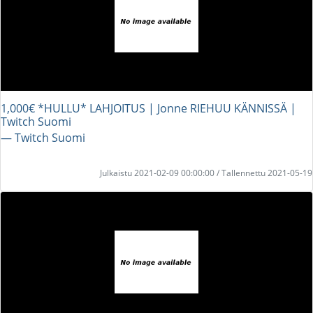
1,000€ *HULLU* LAHJOITUS | Jonne RIEHUU KÄNNISSÄ |
Twitch Suomi
― Twitch Suomi
Julkaistu 2021-02-09 00:00:00 / Tallennettu 2021-05-19