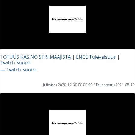
TOTUUS KASINO STRIIMAAJISTA | ENCE Tulevaisuus |
Twitch Suomi
― Twitch Suomi
Julkaistu 2020-12-30 00:00:00 / Tallennettu 2021-05-19