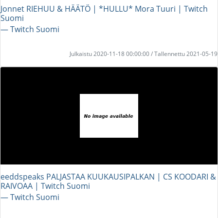
Jonnet RIEHUU & HÄÄTÖ | *HULLU* Mora Tuuri | Twitch
Suomi
― Twitch Suomi
Julkaistu 2020-11-18 00:00:00 / Tallennettu 2021-05-19
eeddspeaks PALJASTAA KUUKAUSIPALKAN | CS KOODARI &
RAIVOAA | Twitch Suomi
― Twitch Suomi