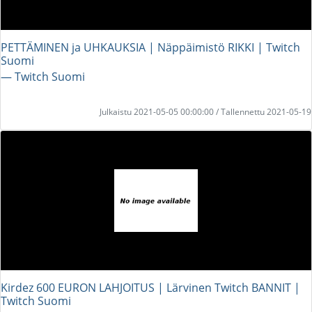
PETTÄMINEN ja UHKAUKSIA | Näppäimistö RIKKI | Twitch
Suomi
― Twitch Suomi
Julkaistu 2021-05-05 00:00:00 / Tallennettu 2021-05-19
Kirdez 600 EURON LAHJOITUS | Lärvinen Twitch BANNIT |
Twitch Suomi