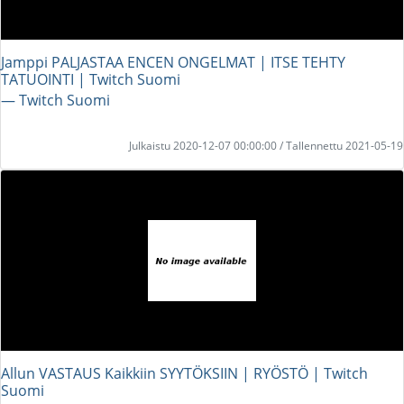
Jamppi PALJASTAA ENCEN ONGELMAT | ITSE TEHTY
TATUOINTI | Twitch Suomi
― Twitch Suomi
Julkaistu 2020-12-07 00:00:00 / Tallennettu 2021-05-19
Allun VASTAUS Kaikkiin SYYTÖKSIIN | RYÖSTÖ | Twitch
Suomi