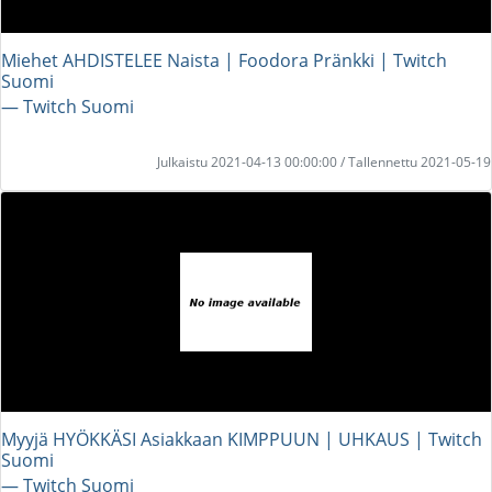
Miehet AHDISTELEE Naista | Foodora Pränkki | Twitch
Suomi
― Twitch Suomi
Julkaistu 2021-04-13 00:00:00 / Tallennettu 2021-05-19
Myyjä HYÖKKÄSI Asiakkaan KIMPPUUN | UHKAUS | Twitch
Suomi
― Twitch Suomi