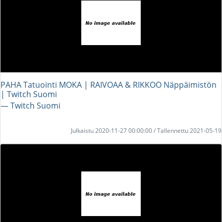
PAHA Tatuointi MOKA | RAIVOAA & RIKKOO Näppäimistön
| Twitch Suomi
― Twitch Suomi
Julkaistu 2020-11-27 00:00:00 / Tallennettu 2021-05-19