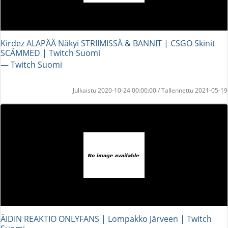
Kirdez ALAPÄÄ Näkyi STRIIMISSÄ & BANNIT | CSGO Skinit
SCÄMMED | Twitch Suomi
― Twitch Suomi
Julkaistu 2020-10-24 00:00:00 / Tallennettu 2021-05-19
ÄIDIN REAKTIO ONLYFANS | Lompakko Järveen | Twitch