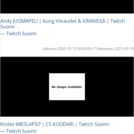
Andy JUOMAPELI | Kung Viisaudet & KÄNNISSÄ | Twitch
Suomi
― Twitch Suomi
Julkaistu 2020-10-13 00:00:00 / Tallennettu 2021-05-19
Kirdez MIESLAPSI? | CS KOODARI | Twitch Suomi
― Twitch Suomi