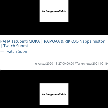
PAHA Tatuointi MOKA | RAIVOAA & RIKKOO Näppäimistön
| Twitch Suomi
― Twitch Suomi
Julkaistu 2020-11-27 00:00:00 / Tallennettu 2021-05-19