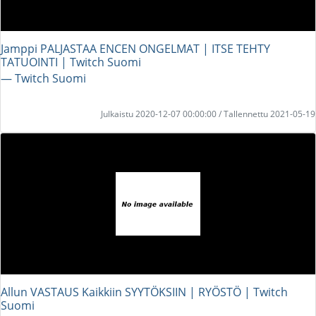
Jamppi PALJASTAA ENCEN ONGELMAT | ITSE TEHTY
TATUOINTI | Twitch Suomi
― Twitch Suomi
Julkaistu 2020-12-07 00:00:00 / Tallennettu 2021-05-19
Allun VASTAUS Kaikkiin SYYTÖKSIIN | RYÖSTÖ | Twitch
Suomi