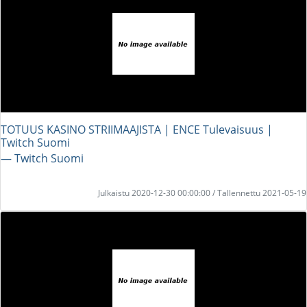
TOTUUS KASINO STRIIMAAJISTA | ENCE Tulevaisuus |
Twitch Suomi
― Twitch Suomi
Julkaistu 2020-12-30 00:00:00 / Tallennettu 2021-05-19