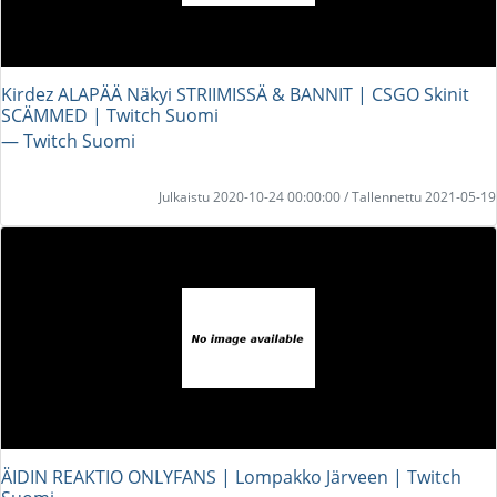
Kirdez ALAPÄÄ Näkyi STRIIMISSÄ & BANNIT | CSGO Skinit
SCÄMMED | Twitch Suomi
― Twitch Suomi
Julkaistu 2020-10-24 00:00:00 / Tallennettu 2021-05-19
ÄIDIN REAKTIO ONLYFANS | Lompakko Järveen | Twitch