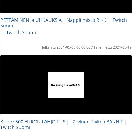
PETTÄMINEN ja UHKAUKSIA | Näppäimistö RIKKI | Twitch
Suomi
― Twitch Suomi
Julkaistu 2021-05-05 00:00:00 / Tallennettu 2021-05-19
Kirdez 600 EURON LAHJOITUS | Lärvinen Twitch BANNIT |
Twitch Suomi