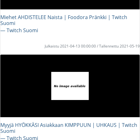
Miehet AHDISTELEE Naista | Foodora Pränkki | Twitch
Suomi
― Twitch Suomi
Julkaistu 2021-04-13 00:00:00 / Tallennettu 2021-05-19
Myyjä HYÖKKÄSI Asiakkaan KIMPPUUN | UHKAUS | Twitch
Suomi
― Twitch Suomi