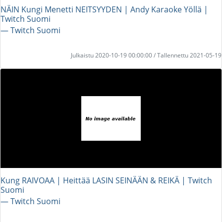
NÄIN Kungi Menetti NEITSYYDEN | Andy Karaoke Yöllä |
Twitch Suomi
― Twitch Suomi
Julkaistu 2020-10-19 00:00:00 / Tallennettu 2021-05-19
Kung RAIVOAA | Heittää LASIN SEINÄÄN & REIKÄ | Twitch
Suomi
― Twitch Suomi