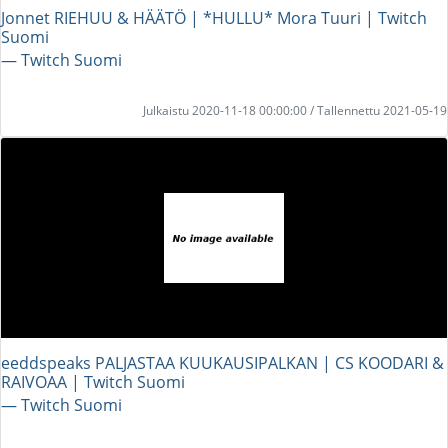
Jonnet RIEHUU & HÄÄTÖ | *HULLU* Mora Tuuri | Twitch
Suomi
― Twitch Suomi
Julkaistu 2020-11-18 00:00:00 / Tallennettu 2021-05-19
eeddspeaks PALJASTAA KUUKAUSIPALKAN | CS KOODARI &
RAIVOAA | Twitch Suomi
― Twitch Suomi