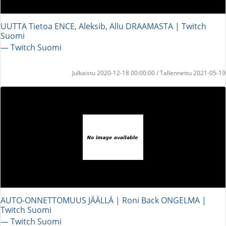
UUTTA Tietoa ENCE, Aleksib, Allu DRAAMASTA | Twitch
Suomi
― Twitch Suomi
Julkaistu 2020-12-18 00:00:00 / Tallennettu 2021-05-19
AUTO-ONNETTOMUUS JÄÄLLÄ | Roni Back ONGELMA |
Twitch Suomi
― Twitch Suomi