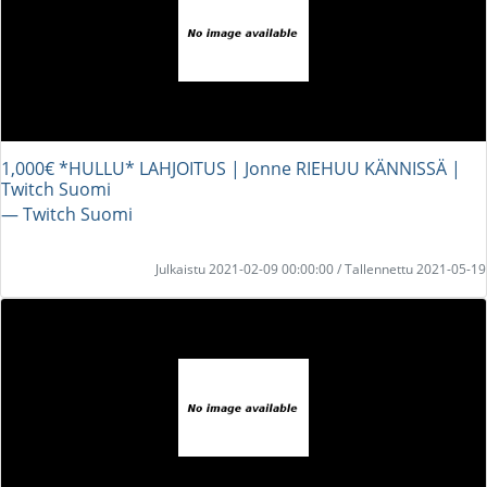
1,000€ *HULLU* LAHJOITUS | Jonne RIEHUU KÄNNISSÄ |
Twitch Suomi
― Twitch Suomi
Julkaistu 2021-02-09 00:00:00 / Tallennettu 2021-05-19