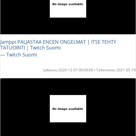
Jamppi PALJASTAA ENCEN ONGELMAT | ITSE TEHTY
TATUOINTI | Twitch Suomi
― Twitch Suomi
Julkaistu 2020-12-07 00:00:00 / Tallennettu 2021-05-19