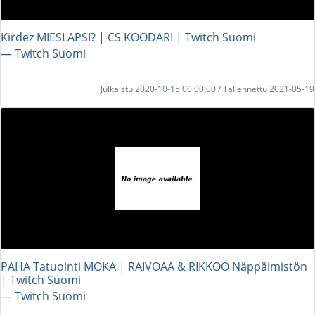
Kirdez MIESLAPSI? | CS KOODARI | Twitch Suomi
― Twitch Suomi
Julkaistu 2020-10-15 00:00:00 / Tallennettu 2021-05-19
PAHA Tatuointi MOKA | RAIVOAA & RIKKOO Näppäimistön
| Twitch Suomi
― Twitch Suomi