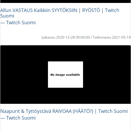
Allun VASTAUS Kaikkiin SYYTÖKSIIN | RYÖSTÖ | Twitch
Suomi
― Twitch Suomi
Julkaistu 2020-12-28 00:00:00 / Tallennettu 2021-05-19
Naapurit & Tyttöystävä RAIVOAA (HÄÄTÖ?) | Twitch Suomi
― Twitch Suomi