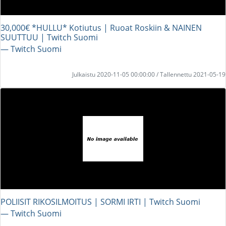
30,000€ *HULLU* Kotiutus | Ruoat Roskiin & NAINEN
SUUTTUU | Twitch Suomi
― Twitch Suomi
Julkaistu 2020-11-05 00:00:00 / Tallennettu 2021-05-19
POLIISIT RIKOSILMOITUS | SORMI IRTI | Twitch Suomi
― Twitch Suomi