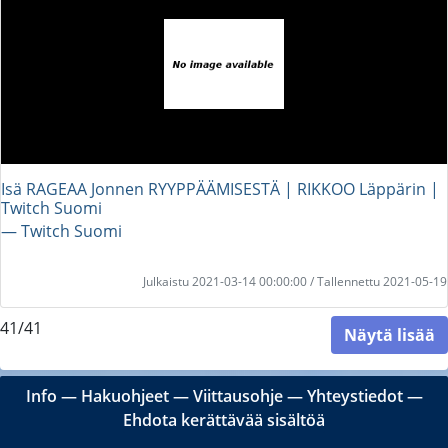
Isä RAGEAA Jonnen RYYPPÄÄMISESTÄ | RIKKOO Läppärin |
Twitch Suomi
― Twitch Suomi
Julkaistu 2021-03-14 00:00:00 / Tallennettu 2021-05-19
41/41
Näytä lisää
Info
―
Hakuohjeet
―
Viittausohje
―
Yhteystiedot
―
Ehdota kerättävää sisältöä