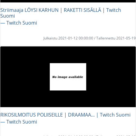
Striimaaja LÖYSI KARHUN | RAKETTI SISÄLLÄ | Twitch
Suomi
― Twitch Suomi
Julkaistu 2021-01-12 00:00:00 / Tallennettu 2021-05-19
RIKOSILMOITUS POLIISEILLE | DRAAMAA... | Twitch Suomi
― Twitch Suomi