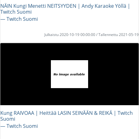
NÄIN Kungi Menetti NEITSYYDEN | Andy Karaoke Yöllä |
Twitch Suomi
― Twitch Suomi
Julkaistu 2020-10-19 00:00:00 / Tallennettu 2021-05-19
Kung RAIVOAA | Heittää LASIN SEINÄÄN & REIKÄ | Twitch
Suomi
― Twitch Suomi