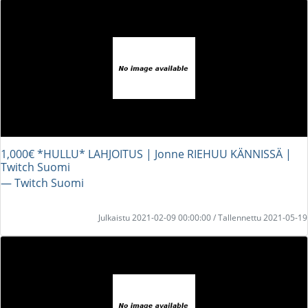
1,000€ *HULLU* LAHJOITUS | Jonne RIEHUU KÄNNISSÄ |
Twitch Suomi
― Twitch Suomi
Julkaistu 2021-02-09 00:00:00 / Tallennettu 2021-05-19