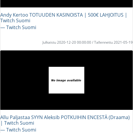
Andy Kertoo TOTUUDEN KASINOISTA | 500€ LAHJOITUS |
Twitch Suomi
― Twitch Suomi
Julkaistu 2020-12-20 00:00:00 / Tallennettu 2021-05-19
Allu Paljastaa SYYN Aleksib POTKUIHIN ENCESTÄ (Draama)
| Twitch Suomi
― Twitch Suomi