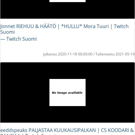
Jonnet RIEHUU & HÄÄTÖ | *HULLU* Mora Tuuri | Twitch
Suomi
― Twitch Suomi
Julkaistu 2020-11-18 00:00:00 / Tallennettu 2021-05-19
eeddspeaks PALJASTAA KUUKAUSIPALKAN | CS KOODARI &