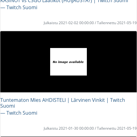
KASINOT vs CSGO Laatikot (HUIJAUSTA?) | Twitch Suomi
― Twitch Suomi
Julkaistu 2021-02-02 00:00:00 / Tallennettu 2021-05-19
Tuntematon Mies AHDISTELI | Lärvinen Vinkit | Twitch
Suomi
― Twitch Suomi
Julkaistu 2021-01-30 00:00:00 / Tallennettu 2021-05-19