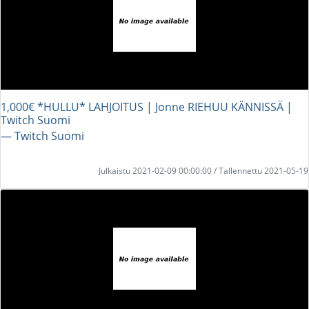
1,000€ *HULLU* LAHJOITUS | Jonne RIEHUU KÄNNISSÄ |
Twitch Suomi
― Twitch Suomi
Julkaistu 2021-02-09 00:00:00 / Tallennettu 2021-05-19