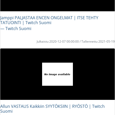
Jamppi PALJASTAA ENCEN ONGELMAT | ITSE TEHTY
TATUOINTI | Twitch Suomi
― Twitch Suomi
Julkaistu 2020-12-07 00:00:00 / Tallennettu 2021-05-19
Allun VASTAUS Kaikkiin SYYTÖKSIIN | RYÖSTÖ | Twitch
Suomi