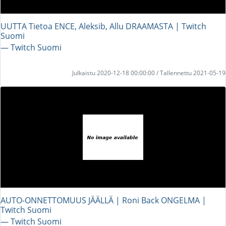
UUTTA Tietoa ENCE, Aleksib, Allu DRAAMASTA | Twitch
Suomi
― Twitch Suomi
Julkaistu 2020-12-18 00:00:00 / Tallennettu 2021-05-19
AUTO-ONNETTOMUUS JÄÄLLÄ | Roni Back ONGELMA |
Twitch Suomi
― Twitch Suomi