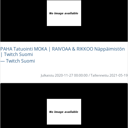
PAHA Tatuointi MOKA | RAIVOAA & RIKKOO Näppäimistön
| Twitch Suomi
― Twitch Suomi
Julkaistu 2020-11-27 00:00:00 / Tallennettu 2021-05-19