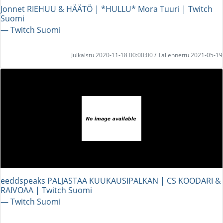
Jonnet RIEHUU & HÄÄTÖ | *HULLU* Mora Tuuri | Twitch
Suomi
― Twitch Suomi
Julkaistu 2020-11-18 00:00:00 / Tallennettu 2021-05-19
eeddspeaks PALJASTAA KUUKAUSIPALKAN | CS KOODARI &
RAIVOAA | Twitch Suomi
― Twitch Suomi