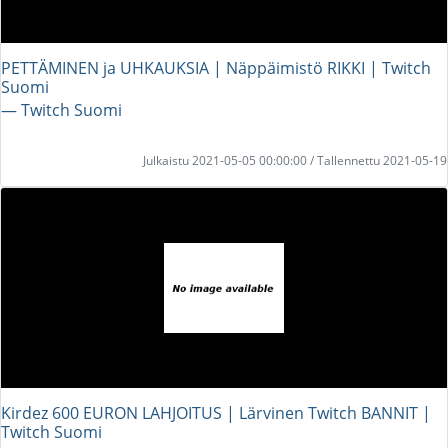
PETTÄMINEN ja UHKAUKSIA | Näppäimistö RIKKI | Twitch
Suomi
― Twitch Suomi
Julkaistu 2021-05-05 00:00:00 / Tallennettu 2021-05-19
Kirdez 600 EURON LAHJOITUS | Lärvinen Twitch BANNIT |
Twitch Suomi