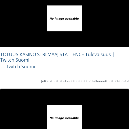
TOTUUS KASINO STRIIMAAJISTA | ENCE Tulevaisuus |
Twitch Suomi
― Twitch Suomi
Julkaistu 2020-12-30 00:00:00 / Tallennettu 2021-05-19