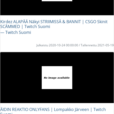
Kirdez ALAPÄÄ Näkyi STRIIMISSÄ & BANNIT | CSGO Skinit
SCÄMMED | Twitch Suomi
― Twitch Suomi
Julkaistu 2020-10-24 00:00:00 / Tallennettu 2021-05-19
ÄIDIN REAKTIO ONLYFANS | Lompakko Järveen | Twitch