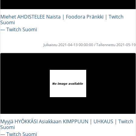
Miehet AHDISTELEE Naista | Foodora Pränkki | Twitch
Suomi
― Twitch Suomi
Julkaistu 2021-04-13 00:00:00 / Tallennettu 2021-05-19
Myyjä HYÖKKÄSI Asiakkaan KIMPPUUN | UHKAUS | Twitch
Suomi
― Twitch Suomi