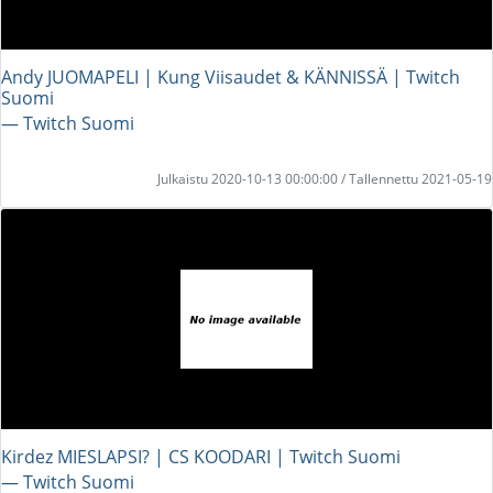
Andy JUOMAPELI | Kung Viisaudet & KÄNNISSÄ | Twitch
Suomi
― Twitch Suomi
Julkaistu 2020-10-13 00:00:00 / Tallennettu 2021-05-19
Kirdez MIESLAPSI? | CS KOODARI | Twitch Suomi
― Twitch Suomi