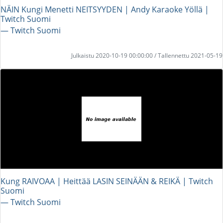
NÄIN Kungi Menetti NEITSYYDEN | Andy Karaoke Yöllä |
Twitch Suomi
― Twitch Suomi
Julkaistu 2020-10-19 00:00:00 / Tallennettu 2021-05-19
Kung RAIVOAA | Heittää LASIN SEINÄÄN & REIKÄ | Twitch
Suomi
― Twitch Suomi