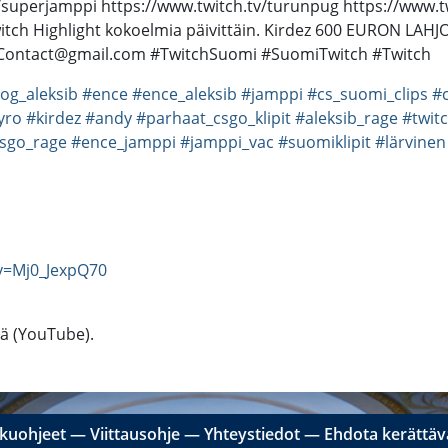
v/superjamppi https://www.twitch.tv/turunpug https://www.tw
Twitch Highlight kokoelmia päivittäin. Kirdez 600 EURON LAH
omiContact@gmail.com #TwitchSuomi #SuomiTwitch #Twitch
og_aleksib
#ence
#ence_aleksib
#jamppi
#cs_suomi_clips
#c
yro
#kirdez
#andy
#parhaat_csgo_klipit
#aleksib_rage
#twitc
sgo_rage
#ence_jamppi
#jamppi_vac
#suomiklipit
#lärvinen
v=Mj0_JexpQ70
tä (YouTube).
kuohjeet
―
Viittausohje
―
Yhteystiedot
―
Ehdota kerättävä