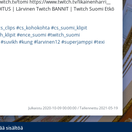
itch.tv/tomi https://www.twitch.tv/likainenharri__
JOITUS | Lärvinen Twitch BANNIT | Twitch Suomi Etkö
s_clips
#cs_kohokohta
#cs_suomi_klipit
h_klipit
#ence_suomi
#twitch_suomi
#suvikh
#kung
#larvinen12
#superjamppi
#texi
Julkaistu 2020-10-09 00:00:00 / Tallennettu 2021-05-19
ä sisältöä