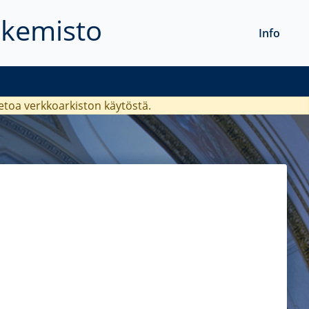
akemisto
Info
ietoa verkkoarkiston käytöstä.