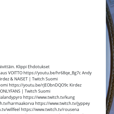
ivittäin. Klippi Ehdotukset
aus VOITTO https://youtu.be/hr68qe_Bg7c Andy
rdez & NAISET | Twitch Suomi
uomi https://youtu.be/rJEObnDQO9c Kirdez
i ONLYFANS | Twitch Suomi
cialandypyro https://www.twitch.tv/kung
tch.tv/harmaakorva https://www.twitch.tv/jyppey
tv/willfeel https://www.twitch.tv/rousena