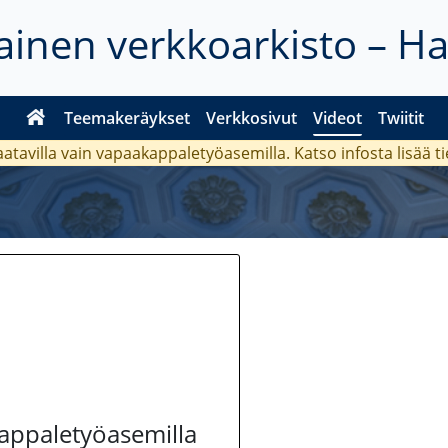
inen verkkoarkisto – H
Teemakeräykset
Verkkosivut
Videot
Twiitit
aatavilla vain vapaakappaletyöasemilla. Katso
infosta
lisää t
kappaletyöasemilla