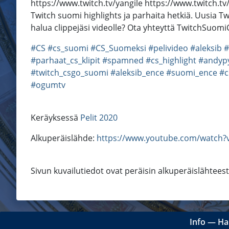
https://www.twitch.tv/yangile https://www.twitch.t
Twitch suomi highlights ja parhaita hetkiä. Uusia 
halua clippejäsi videolle? Ota yhteyttä TwitchSu
#CS
#cs_suomi
#CS_Suomeksi
#pelivideo
#aleksib
#
#parhaat_cs_klipit
#spamned
#cs_highlight
#andyp
#twitch_csgo_suomi
#aleksib_ence
#suomi_ence
#c
#ogumtv
Keräyksessä
Pelit 2020
Alkuperäislähde:
https://www.youtube.com/watch?
Sivun kuvailutiedot ovat peräisin alkuperäislähtees
Info
―
Ha