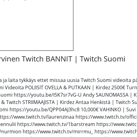
vinen Twitch BANNIT | Twitch Suomi
 ja laita tykkäys ettet missaa uusia Twitch Suomi videoita pä
 Videoita POLIISIT OVELLA & PUTKAAN | Kirdez 2500€ Turn
Suomi https://youtu.be/I5K7sr7vG-U Andy SAUNOMASSA | Ki
 Twitch STRIIMAAJISTA | Kirdez Antaa Henkistä | Twitch S
uomi https://youtu.be/QPP04AJ3hc8 10,000€ VAHINKO | Suv
tps://www.twitch.tv/laurenzinaa https://www.twitch.tv/offi
/jjennulii https://www.twitch.tv/1barstream https://www.twi
v/nurmion https://www.twitch.tv/mirrmu_ https://www.twitch.