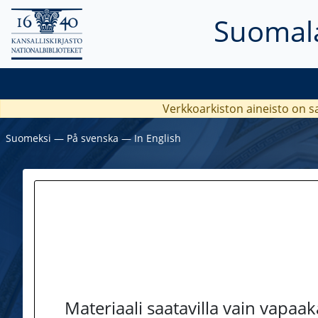
Suomala
Verkkoarkiston aineisto on s
Suomeksi
―
På svenska
―
In English
Materiaali saatavilla vain vapaa