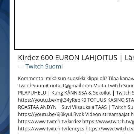
Kirdez 600 EURON LAHJOITUS | Lär
―
Twitch Suomi
Kommentoi mikä sun suosikki klippi oli? Tilaa kanava
TwitchSuomiContact@gmail.com Muita Twitch Suomi
PILAPUHELU | Kung KÄNNISSÄ & Sekoilut | Twitch 
https://youtu.be/mJt34yReoK0 TOTUUS KASINOISTA &
ROASTAA ANDYN | Suvi Viisauksia TAAS | Twitch S
https://youtu.be/6j0kyuLBvok Videon streamaajat ht
https://www.twitch.tv/kirdez https://www.twitch.tv
https://www.twitch.tv/fencycs https://www.twitch.t