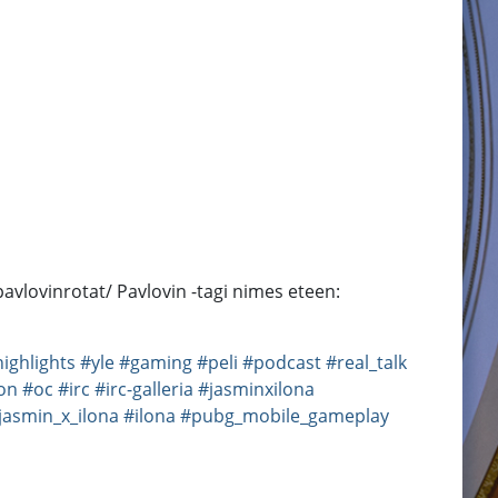
pavlovinrotat/ Pavlovin -tagi nimes eteen:
ighlights
#yle
#gaming
#peli
#podcast
#real_talk
ion
#oc
#irc
#irc-galleria
#jasminxilona
jasmin_x_ilona
#ilona
#pubg_mobile_gameplay