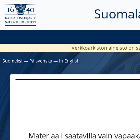
Suomala
Verkkoarkiston aineisto on s
Suomeksi
―
På svenska
―
In English
Materiaali saatavilla vain vapaa