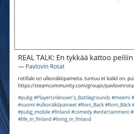
REAL TALK: En tykkää kattoo peilii
―
Pavlovin Rotat
rotillaki on ulkonäköpaineita. tuntuu et kaikil on. p
https://steamcommunity.com/groups/pavlovinrotato
#pubg
#PlayerUnknown's_Battlegrounds
#meemi
#suomi
#ulkonäköpaineet
#Roni_Back
#Roni_Bäck
#pubg_mobile
#finland
#comedy
#entertainment
#
#life_in_finland
#living_in_finland