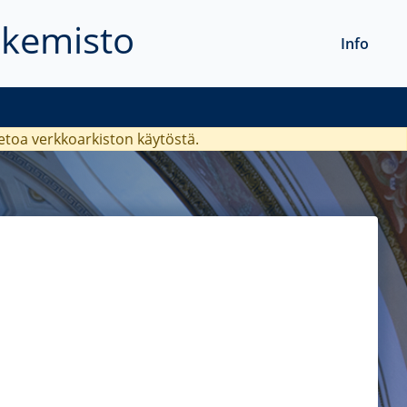
akemisto
Info
ietoa verkkoarkiston käytöstä.