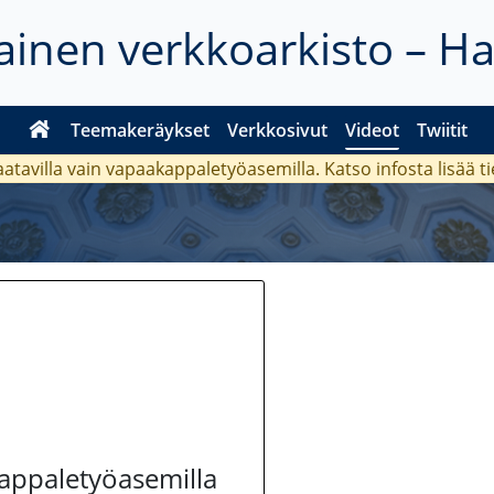
inen verkkoarkisto – H
Teemakeräykset
Verkkosivut
Videot
Twiitit
aatavilla vain vapaakappaletyöasemilla. Katso
infosta
lisää t
kappaletyöasemilla