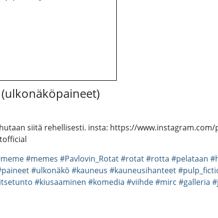
n (ulkonäköpaineet)
uhutaan siitä rehellisesti. insta: https://www.instagram.com/
fficial
#meme
#memes
#Pavlovin_Rotat
#rotat
#rotta
#pelataan
#h
#paineet
#ulkonäkö
#kauneus
#kauneusihanteet
#pulp_fict
itsetunto
#kiusaaminen
#komedia
#viihde
#mirc
#galleria
#