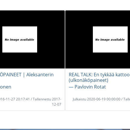
̈PAINEET | Aleksanterin
REAL TALK: En tykkää kattoo 
(ulkonäköpaineet)
honen
― Pavlovin Rotat
2016-11-27 20:17:41 / Tallennettu 2017-
Julkaistu 2020-06-19 00:00:00 / Tal
12-07