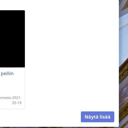
peiliin
lennettu 2021-
05-19
Näytä lisää