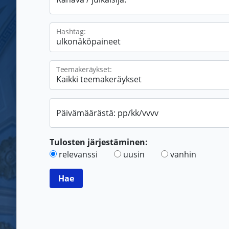
Hashtag:
Teemakeräykset:
Päivämäärästä: pp/kk/vvvv
Tulosten järjestäminen:
relevanssi
uusin
vanhin