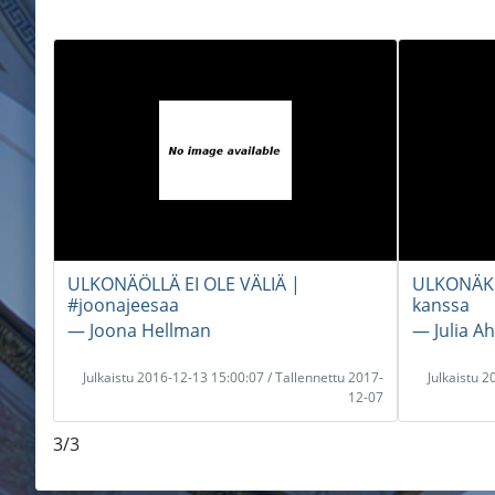
ULKONÄÖLLÄ EI OLE VÄLIÄ |
ULKONÄKO
#joonajeesaa
kanssa
― Joona Hellman
― Julia A
Julkaistu 2016-12-13 15:00:07 / Tallennettu 2017-
Julkaistu 
12-07
3/3