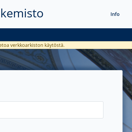
akemisto
Info
ietoa verkkoarkiston käytöstä.