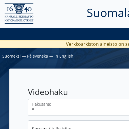
Suomala
Verkkoarkiston aineisto on s
Suomeksi
―
På svenska
―
In English
Videohaku
Hakusana:
Kanava / julkaisija: