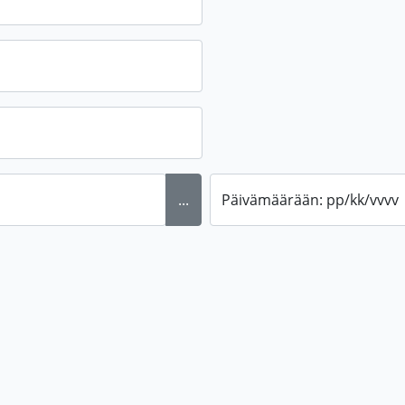
...
Päivämäärään: pp/kk/vvvv