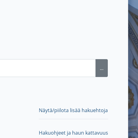
...
Näytä/piilota lisää hakuehtoja
Hakuohjeet ja haun kattavuus