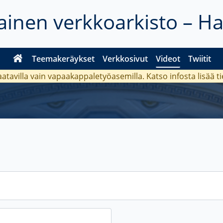
inen verkkoarkisto – H
Teemakeräykset
Verkkosivut
Videot
Twiitit
aatavilla vain vapaakappaletyöasemilla. Katso
infosta
lisää t