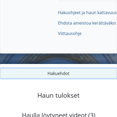
Hakuohjeet ja haun kattavuus
Ehdota aineistoa kerättäväksi
Viittausohje
Hakuehdot
Haun tulokset
Haulla löytyneet videot (3)