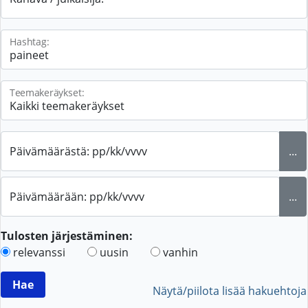
Hashtag:
Teemakeräykset:
Päivämäärästä: pp/kk/vvvv
...
Päivämäärään: pp/kk/vvvv
...
Tulosten järjestäminen:
relevanssi
uusin
vanhin
Näytä/piilota lisää hakuehtoja