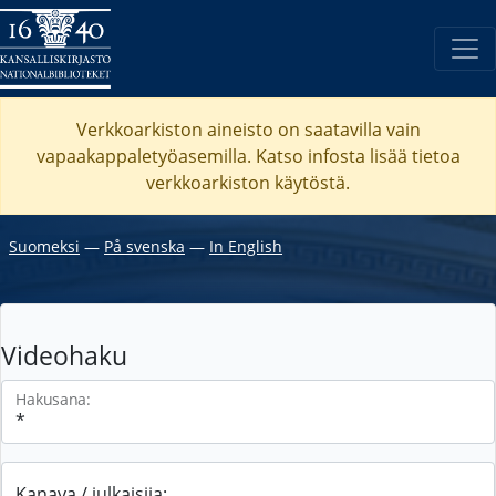
Verkkoarkiston aineisto on saatavilla vain
vapaakappaletyöasemilla. Katso
infosta
lisää tietoa
verkkoarkiston käytöstä.
Suomeksi
―
På svenska
―
In English
Videohaku
Hakusana:
Kanava / julkaisija: