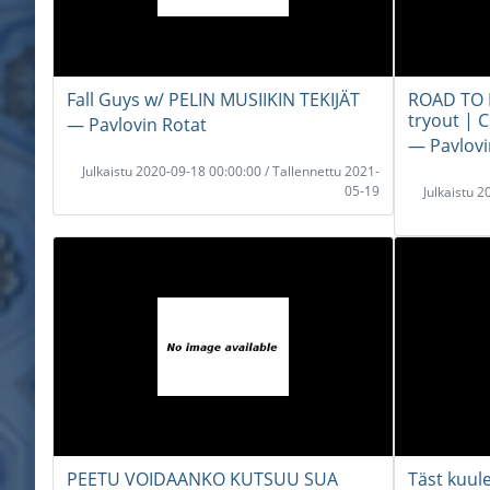
Fall Guys w/ PELIN MUSIIKIN TEKIJÄT
ROAD TO 
tryout | 
― Pavlovin Rotat
― Pavlovi
Julkaistu 2020-09-18 00:00:00 / Tallennettu 2021-
05-19
Julkaistu 
PEETU VOIDAANKO KUTSUU SUA
Täst kuule