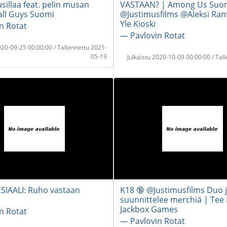
sillaa feat. pelin musan
VASTAAN? | Among Us Suom
Fall Guys Suomi
@Justimusfilms @Aleksi Ran
Yle Kioski
n Rotat
― Pavlovin Rotat
2020-09-25 00:00:00 / Tallennettu 2021-
05-19
Julkaistu 2020-10-09 00:00:00 / Tal
IAALI: Ruho vastaan
K18 🔞 @Justimusfilms Duo j
suunnittelee merchiä | Tee 
Jackbox Games
n Rotat
― Pavlovin Rotat