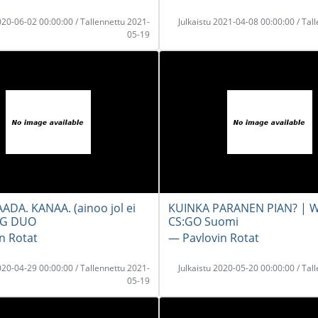
2020-06-02 00:00:00 / Tallennettu 2021-
Julkaistu 2021-04-08 00:00:00 / Tal
05-19
ADA. KANAA. (ainoo jol ei
KUINKA PARANEN PIAN? | 
BG DUO
CS:GO Suomi
n Rotat
― Pavlovin Rotat
2020-04-29 00:00:00 / Tallennettu 2021-
Julkaistu 2020-05-20 00:00:00 / Tal
05-19