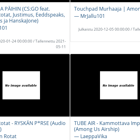
A PÄIHIN (CS:GO feat.
Touchpad Murhaaja | Amo
Rotat, Justimus, Eeddspeaks,
― MrJallu101
s ja HanskaJone)
101
Julkaistu 2020-12-05 00:00:00 / Tal
2020-01-24 00:00:00 / Tallennettu 2021-
05-11
Rotat - RYSKÄN P*RSE (Audio
TUBE AIR - Kammottava Imp
)
(Among Us Airship)
n Rotat
― LaeppaVika