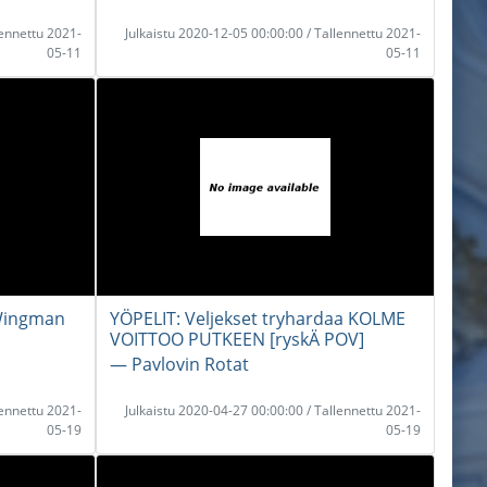
lennettu 2021-
Julkaistu 2020-12-05 00:00:00 / Tallennettu 2021-
05-11
05-11
Wingman
YÖPELIT: Veljekset tryhardaa KOLME
VOITTOO PUTKEEN [ryskÄ POV]
― Pavlovin Rotat
lennettu 2021-
Julkaistu 2020-04-27 00:00:00 / Tallennettu 2021-
05-19
05-19