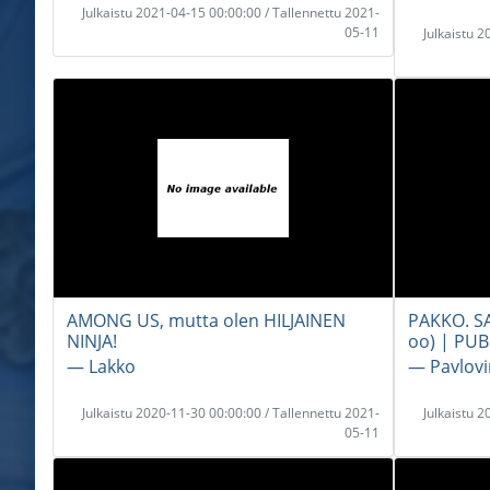
Julkaistu 2021-04-15 00:00:00 / Tallennettu 2021-
05-11
Julkaistu 
AMONG US, mutta olen HILJAINEN
PAKKO. SA
NINJA!
oo) | PU
― Lakko
― Pavlovi
Julkaistu 2020-11-30 00:00:00 / Tallennettu 2021-
Julkaistu 
05-11