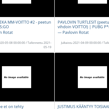
EKA MM-VOITTO #2 - peetun
PAVLOVIN TURTLESIT (peetu
CS:GO
vihdoin VOITTO!) | PUBG P*
n Rotat
― Pavlovin Rotat
2020-05-08 00:00:00 / Tallennettu 2021-
Julkaistu 2021-04-09 00:00:00 / Tal
05-19
e et on tehty
JUSTIMUS KÄÄNTYY TOISIA