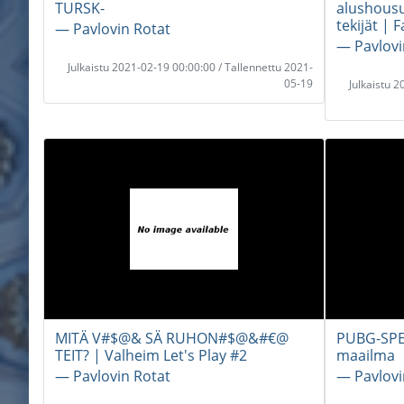
TURSK-
alushousu
tekijät | 
― Pavlovin Rotat
― Pavlovi
Julkaistu 2021-02-19 00:00:00 / Tallennettu 2021-
05-19
Julkaistu 
MITÄ V#$@& SÄ RUHON#$@&#€@
PUBG-SPES
TEIT? | Valheim Let's Play #2
maailma
― Pavlovin Rotat
― Pavlovi