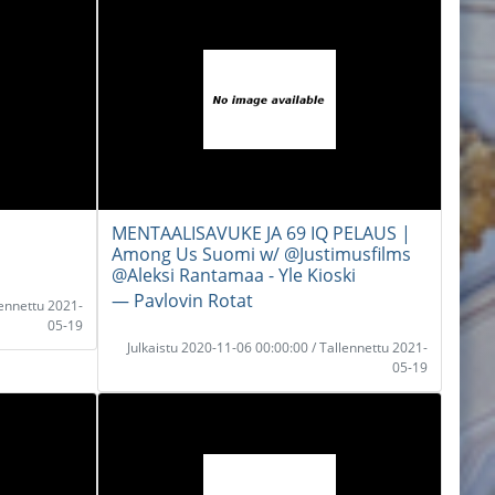
MENTAALISAVUKE JA 69 IQ PELAUS |
Among Us Suomi w/ @Justimusfilms
@Aleksi Rantamaa - Yle Kioski
― Pavlovin Rotat
lennettu 2021-
05-19
Julkaistu 2020-11-06 00:00:00 / Tallennettu 2021-
05-19