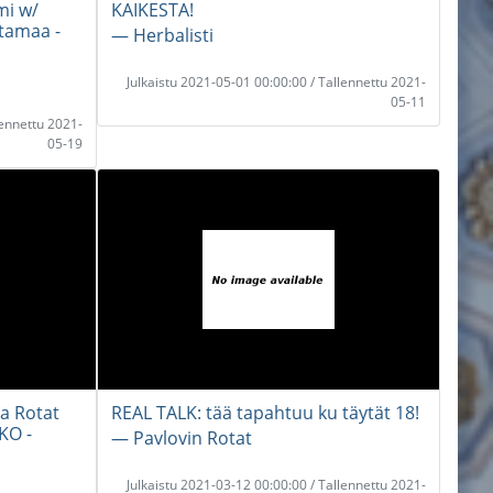
i w/
KAIKESTA!
tamaa -
― Herbalisti
Julkaistu 2021-05-01 00:00:00 / Tallennettu 2021-
05-11
lennettu 2021-
05-19
a Rotat
REAL TALK: tää tapahtuu ku täytät 18!
KO -
― Pavlovin Rotat
Julkaistu 2021-03-12 00:00:00 / Tallennettu 2021-