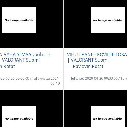
 VÄHÄ SIIMAA vanhalle
VIHUT PANEE KOVILLE TOKA
 | VALORANT Suomi
| VALORANT Suomi
n Rotat
― Pavlovin Rotat
2020-05-29 00:00:00 / Tallennettu 2021-
Julkaistu 2020-04-26 00:00:00 / Tal
05-19