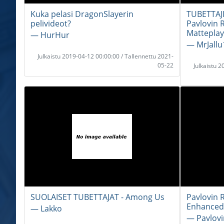
Kuka pelasi DragonSlayerin
TUBETTAJI
pelivideot?
Pavlovin 
Matteplay
― HurHur
― MrJallu
Julkaistu 2019-04-12 00:00:00 / Tallennettu 2021-
05-22
Julkaistu 
SUOLAISET TUBETTAJAT - Among Us
Pavlovin 
Enhanced
― Lakko
― Pavlovi