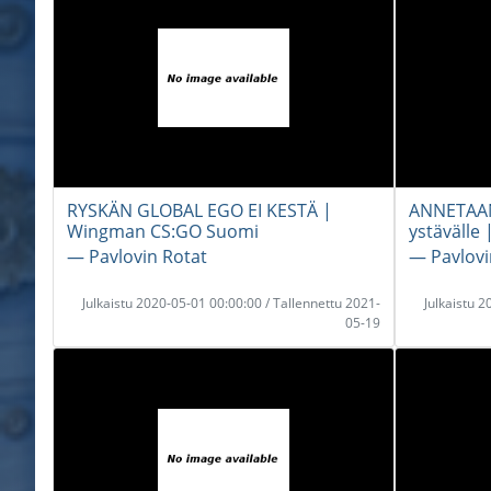
RYSKÄN GLOBAL EGO EI KESTÄ |
ANNETAAN
Wingman CS:GO Suomi
ystävälle
― Pavlovin Rotat
― Pavlovi
Julkaistu 2020-05-01 00:00:00 / Tallennettu 2021-
Julkaistu 
05-19