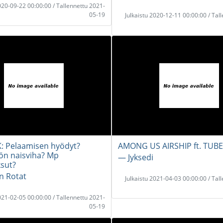
2020-09-22 00:00:00 / Tallennettu 2021-
05-19
Julkaistu 2020-12-11 00:00:00 / Tal
: Pelaamisen hyödyt?
AMONG US AIRSHIP ft. TUB
sön naisviha? Mp
― Jyksedi
sut?
n Rotat
Julkaistu 2021-04-03 00:00:00 / Tal
2021-02-05 00:00:00 / Tallennettu 2021-
05-19