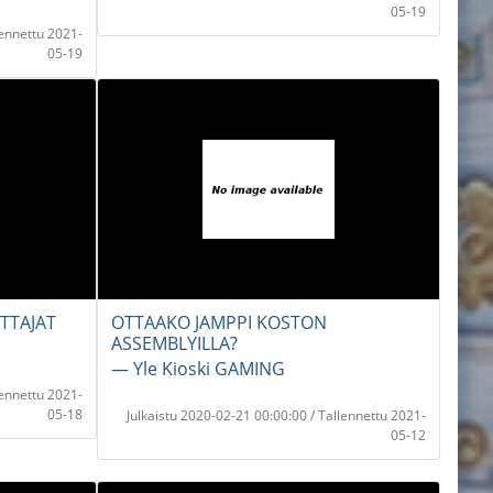
05-19
lennettu 2021-
05-19
ETTAJAT
OTTAAKO JAMPPI KOSTON
ASSEMBLYILLA?
― Yle Kioski GAMING
lennettu 2021-
05-18
Julkaistu 2020-02-21 00:00:00 / Tallennettu 2021-
05-12