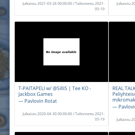
Julkaistu 2021-03-26 00:00:00 / Tallennettu 2021-
Julkaistu 
05-19
T-PAITAPELI w/ @SilliS | Tee KO -
REAL TALK
Jackbox Games
Peliyhtei
mikromak
― Pavlovin Rotat
― Pavlovi
Julkaistu 2020-04-30 00:00:00 / Tallennettu 2021-
05-19
Julkaistu 