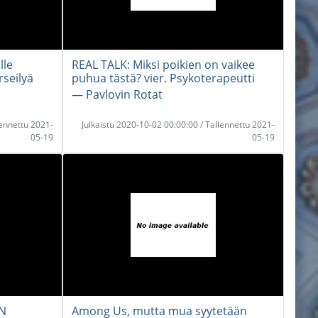
lle
REAL TALK: Miksi poikien on vaikee
rseilyä
puhua tästä? vier. Psykoterapeutti
― Pavlovin Rotat
lennettu 2021-
Julkaistu 2020-10-02 00:00:00 / Tallennettu 2021-
05-19
05-19
AN
Among Us, mutta mua syytetään