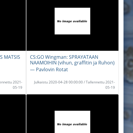
S MATSIS
CS:GO Wingman: SPRAYATAAN
NAAMOIHIN (vihun, graffitin ja Ruhon)
― Pavlovin Rotat
lennettu 2021-
Julkaistu 2020-04-28 00:00:00 / Tallennettu 2021-
05-19
05-19