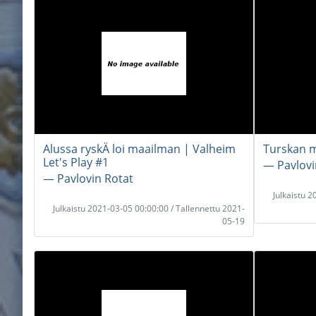
Alussa ryskÄ loi maailman | Valheim
Turskan m
Let's Play #1
― Pavlovi
― Pavlovin Rotat
Julkaistu 
Julkaistu 2021-03-05 00:00:00 / Tallennettu 2021-
05-19