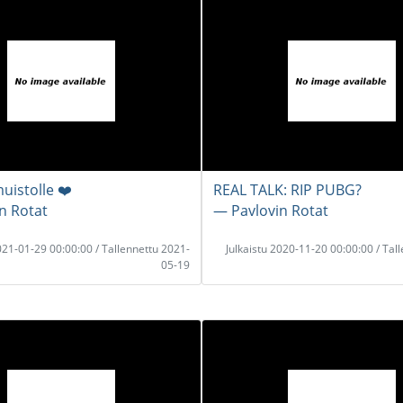
uistolle ❤️
REAL TALK: RIP PUBG?
n Rotat
― Pavlovin Rotat
2021-01-29 00:00:00 / Tallennettu 2021-
Julkaistu 2020-11-20 00:00:00 / Tal
05-19