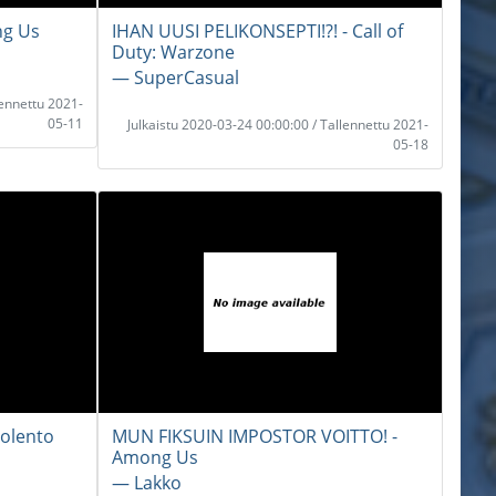
ng Us
IHAN UUSI PELIKONSEPTI!?! - Call of
Duty: Warzone
― SuperCasual
lennettu 2021-
05-11
Julkaistu 2020-03-24 00:00:00 / Tallennettu 2021-
05-18
olento
MUN FIKSUIN IMPOSTOR VOITTO! -
Among Us
― Lakko