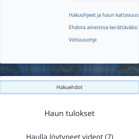
Hakuohjeet ja haun kattavuus
Ehdota aineistoa kerättäväksi
Viittausohje
Hakuehdot
Haun tulokset
Haulla löytyneet videot (7)