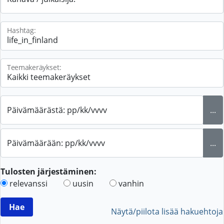
Hashtag:
Teemakeräykset:
Päivämäärästä: pp/kk/vvvv
...
Päivämäärään: pp/kk/vvvv
...
Tulosten järjestäminen:
relevanssi
uusin
vanhin
Näytä/piilota lisää hakuehtoja