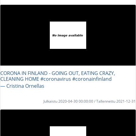
CORONA IN FINLAND - GOING OUT, EATING CRAZY,
CLEANING HOME #coronavirus #coronainfinland
― Cristina Ornellas
Julkaistu 2020-04-30 00:00:00 / Tallennettu 2021-12-31