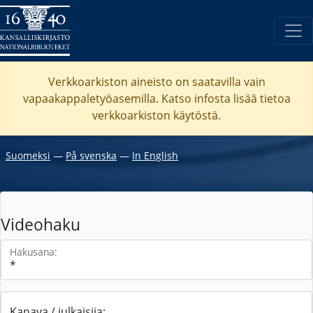
Verkkoarkiston aineisto on saatavilla vain
vapaakappaletyöasemilla. Katso
infosta
lisää tietoa
verkkoarkiston käytöstä.
Suomeksi
―
På svenska
―
In English
Videohaku
Hakusana:
Kanava / julkaisija: