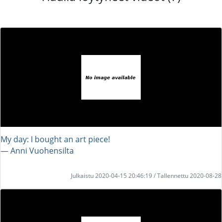
My day: I bought an art piece!
― Anni Vuohensilta
Julkaistu 2020-04-15 20:46:19 / Tallennettu 2020-08-28