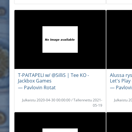
T-PAITAPELI w/ @SilliS | Tee KO -
Alussa ry
Jackbox Games
Let's Play
― Pavlovin Rotat
― Pavlovi
Julkaistu 2020-04-30 00:00:00 / Tallennettu 2021-
Julkaistu 
05-19