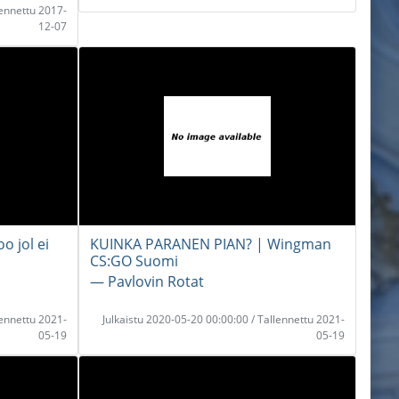
lennettu 2017-
12-07
o jol ei
KUINKA PARANEN PIAN? | Wingman
CS:GO Suomi
― Pavlovin Rotat
lennettu 2021-
Julkaistu 2020-05-20 00:00:00 / Tallennettu 2021-
05-19
05-19