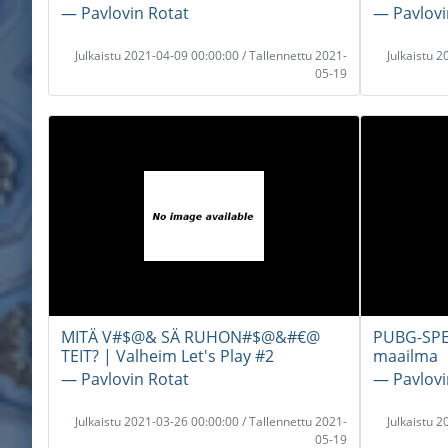
― Pavlovin Rotat
― Pavlovi
Julkaistu 2021-04-09 00:00:00 / Tallennettu 2021-
Julkaistu 
05-19
MITÄ V#$@& SÄ RUHON#$@&#€@
PUBG-SPES
TEIT? | Valheim Let's Play #2
maailma
― Pavlovin Rotat
― Pavlovi
Julkaistu 2021-03-26 00:00:00 / Tallennettu 2021-
Julkaistu 
05-19