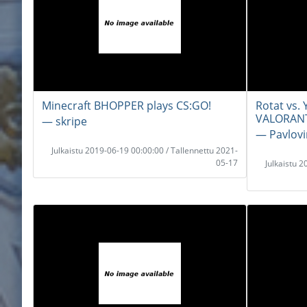
Minecraft BHOPPER plays CS:GO!
Rotat vs. 
VALORAN
― skripe
― Pavlovi
Julkaistu 2019-06-19 00:00:00 / Tallennettu 2021-
05-17
Julkaistu 