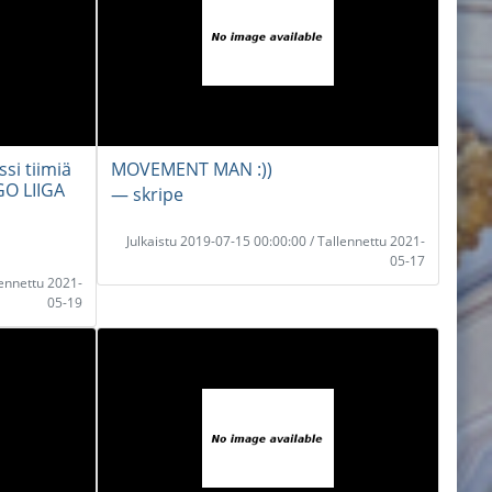
si tiimiä
MOVEMENT MAN :))
:GO LIIGA
― skripe
Julkaistu 2019-07-15 00:00:00 / Tallennettu 2021-
05-17
lennettu 2021-
05-19