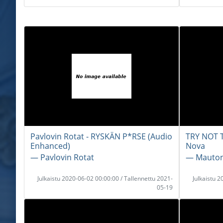
Pavlovin Rotat - RYSKÄN P*RSE (Audio
TRY NOT 
Enhanced)
Nova
― Pavlovin Rotat
― Mauto
Julkaistu 2020-06-02 00:00:00 / Tallennettu 2021-
Julkaistu 
05-19