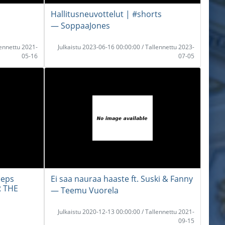
Hallitusneuvottelut | #shorts
― SoppaaJones
lennettu 2021-
Julkaistu 2023-06-16 00:00:00 / Tallennettu 2023-
05-16
07-05
eeps
Ei saa nauraa haaste ft. Suski & Fanny
R THE
― Teemu Vuorela
Julkaistu 2020-12-13 00:00:00 / Tallennettu 2021-
09-15