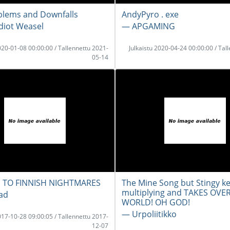
blems and Downfalls
AndyPyro . exe
Idiot Weasel
― APGAMING
2020-01-08 00:00:00 / Tallennettu 2021-
Julkaistu 2020-04-24 00:00:00 / Tal
05-14
 TO FINNISH NIGHTMARES
The Mine Song but Stingy k
multiplying and TAKES OVE
ad
WORLD! OH GOD!
― Urpoliitikko
2017-10-28 09:00:05 / Tallennettu 2017-
12-07