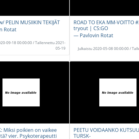
 w/ PELIN MUSIIKIN TEKIJÄT
ROAD TO EKA MM-VOITTO #2
tryout | CS:GO
n Rotat
― Pavlovin Rotat
2020-09-18 00:00:00 / Tallennettu 2021-
05-19
Julkaistu 2020-05-08 00:00:00 / Tal
: Miksi poikien on vaikee
PEETU VOIDAANKO KUTSUU
tä? vier. Psykoterapeutti
TURSK-