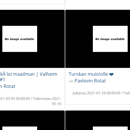
skÄ loi maailman | Valheim
Turskan muistolle ❤️
 #1
― Pavlovin Rotat
n Rotat
Julkaistu 2021-01-29 00:00:00 / Tal
2021-03-05 00:00:00 / Tallennettu 2021-
05-19