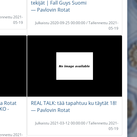
tekijät | Fall Guys Suomi
― Pavlovin Rotat
lennettu 2021-
05-19
Julkaistu 2020-09-25 00:00:00 / Tallennettu 2021-
05-19
a Rotat
REAL TALK: tää tapahtuu ku täytät 18!
KO -
― Pavlovin Rotat
Julkaistu 2021-03-12 00:00:00 / Tallennettu 2021-
05-19
lennettu 2021-