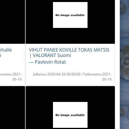
halle
VIHUT PANEE KOVILLE TOKAS MATSIS
i
| VALORANT Suomi
― Pavlovin Rotat
lennettu 2021-
Julkaistu 2020-04-26 00:00:00 / Tallennettu 2021-
05-19
05-19