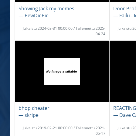
Showing Jack my memes
Door Pro
― PewDiePie
― Failu - 
Julkaistu 2024-03-31 00:00:00 / Tallennettu 2025-
Julkaistu 
04-24
bhop cheater
REACTING
― skripe
― Dave C
Julkaistu 2019-02-21 00:00:00 / Tallennettu 2021-
Julkaistu 
05-17