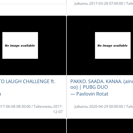
Julkaistu 2017-03-28 07:00:00 / Tal
TO LAUGH CHALLENGE ft.
PAKKO. SAADA. KANAA. (aino
oo) | PUBG DUO
n
― Pavlovin Rotat
2017-06-08 08:30:00 / Tallennettu 2017-
Julkaistu 2020-04-29 00:00:00 / Tal
12-07