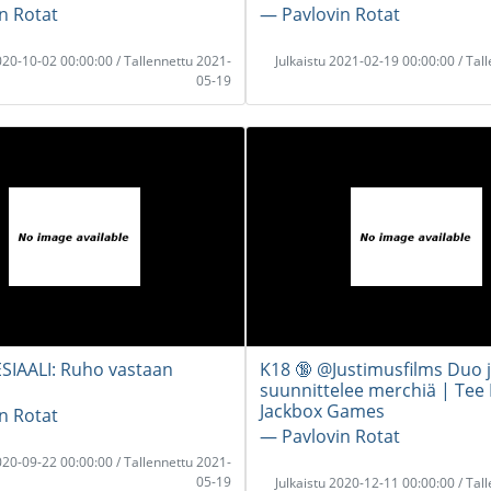
n Rotat
― Pavlovin Rotat
2020-10-02 00:00:00 / Tallennettu 2021-
Julkaistu 2021-02-19 00:00:00 / Tal
05-19
IAALI: Ruho vastaan
K18 🔞 @Justimusfilms Duo j
suunnittelee merchiä | Tee 
Jackbox Games
n Rotat
― Pavlovin Rotat
2020-09-22 00:00:00 / Tallennettu 2021-
05-19
Julkaistu 2020-12-11 00:00:00 / Tal