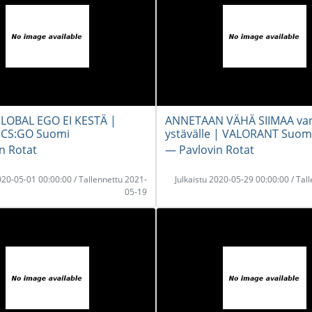
LOBAL EGO EI KESTÄ |
ANNETAAN VÄHÄ SIIMAA van
CS:GO Suomi
ystävälle | VALORANT Suom
n Rotat
― Pavlovin Rotat
2020-05-01 00:00:00 / Tallennettu 2021-
Julkaistu 2020-05-29 00:00:00 / Tal
05-19