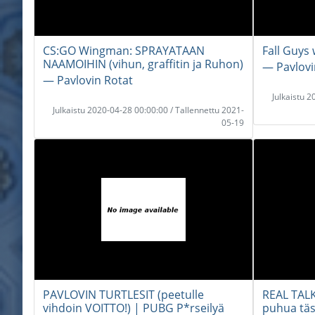
CS:GO Wingman: SPRAYATAAN
Fall Guys
NAAMOIHIN (vihun, graffitin ja Ruhon)
― Pavlovi
― Pavlovin Rotat
Julkaistu 
Julkaistu 2020-04-28 00:00:00 / Tallennettu 2021-
05-19
PAVLOVIN TURTLESIT (peetulle
REAL TALK
vihdoin VOITTO!) | PUBG P*rseilyä
puhua täs