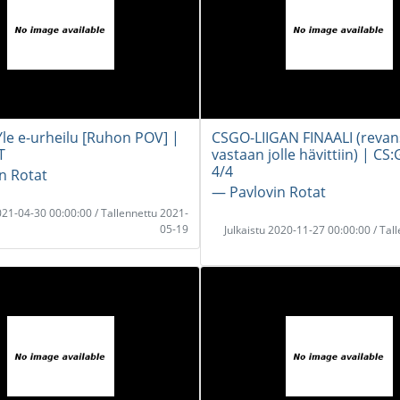
Yle e-urheilu [Ruhon POV] |
CSGO-LIIGAN FINAALI (revans
T
vastaan jolle hävittiin) | CS
4/4
n Rotat
― Pavlovin Rotat
2021-04-30 00:00:00 / Tallennettu 2021-
05-19
Julkaistu 2020-11-27 00:00:00 / Tal