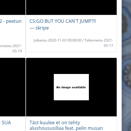
 - peetun
CS:GO BUT YOU CAN'T JUMP?!!
― skripe
Julkaistu 2020-11-03 00:00:00 / Tallennettu 2021-
05-17
lennettu 2021-
05-19
 SUA
Täst kuulee et on tehty
alushoususillaa feat. pelin musan