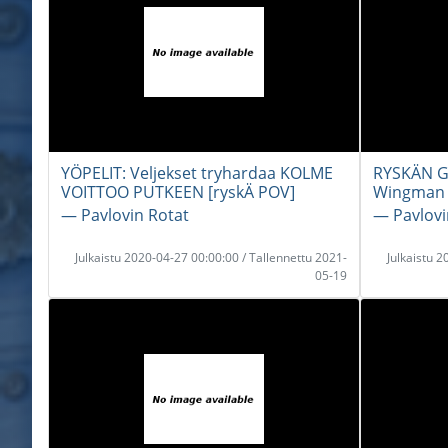
YÖPELIT: Veljekset tryhardaa KOLME
RYSKÄN G
VOITTOO PUTKEEN [ryskÄ POV]
Wingman 
― Pavlovin Rotat
― Pavlovi
Julkaistu 2020-04-27 00:00:00 / Tallennettu 2021-
Julkaistu 
05-19