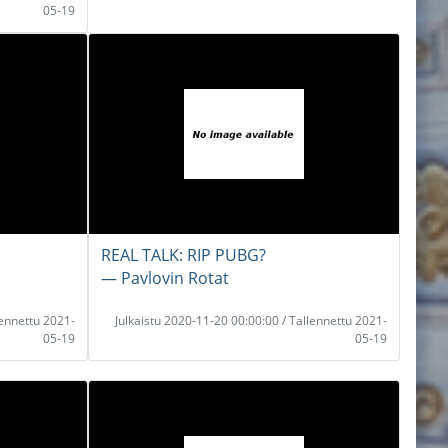
05-19
REAL TALK: RIP PUBG?
― Pavlovin Rotat
lennettu 2021-
Julkaistu 2020-11-20 00:00:00 / Tallennettu 2021-
05-19
05-19