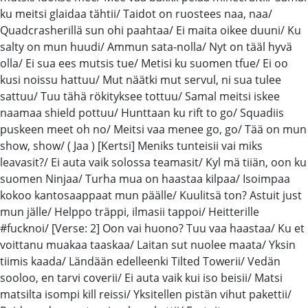
ku meitsi glaidaa tähtii/ Taidot on ruostees naa, naa/
Quadcrasherillä sun ohi paahtaa/ Ei maita oikee duuni/ Ku
salty on mun huudi/ Ammun sata-nolla/ Nyt on tääl hyvä
olla/ Ei sua ees mutsis tue/ Metisi ku suomen tfue/ Ei oo
kusi noissu hattuu/ Mut näätki mut servul, ni sua tulee
sattuu/ Tuu tähä rökityksee tottuu/ Samal meitsi iskee
naamaa shield pottuu/ Hunttaan ku rift to go/ Squadiis
puskeen meet oh no/ Meitsi vaa menee go, go/ Tää on mun
show, show/ ( Jaa ) [Kertsi] Meniks tunteisii vai miks
leavasit?/ Ei auta vaik solossa teamasit/ Kyl mä tiiän, oon ku
suomen Ninjaa/ Turha mua on haastaa kilpaa/ Isoimpaa
kokoo kantosaappaat mun päälle/ Kuulitsä ton? Astuit just
mun jälle/ Helppo träppi, ilmasii tappoi/ Heitterille
#fucknoi/ [Verse: 2] Oon vai huono? Tuu vaa haastaa/ Ku et
voittanu muakaa taaskaa/ Laitan sut nuolee maata/ Yksin
tiimis kaada/ Ländään edelleenki Tilted Towerii/ Vedän
sooloo, en tarvi coverii/ Ei auta vaik kui iso beisii/ Matsi
matsilta isompi kill reissi/ Yksitellen pistän vihut pakettii/