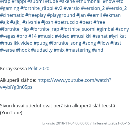
#rap
#räppi
#suomi
#tube
#skene
#thumbnail
#how
#to
#gaming
#fortnite_räppi
#v2
#versio
#version_2
#versio_2
#cinematic
#freeplay
#playground
#jan
#eemil
#ekman
#ajk
#ajk_
#slvshie
#josh
#petruccio
#beat
#free
#fortnite_räp
#fortnite_rap
#fortnite_suomi
#gimbal
#sony
#vegas
#pro
#14
#music
#video
#musiikki
#sanat
#lyriikat
#musiikkivideo
#pubg
#fortnite_song
#song
#flow
#fast
#verse
#hook
#audacity
#mix
#mastering
#and
Keräyksessä
Pelit 2020
Alkuperäislähde:
https://www.youtube.com/watch?
v=ybiYg3n05ps
Sivun kuvailutiedot ovat peräisin alkuperäislähteestä
(YouTube).
Julkaistu 2018-11-04 00:00:00 / Tallennettu 2021-05-15