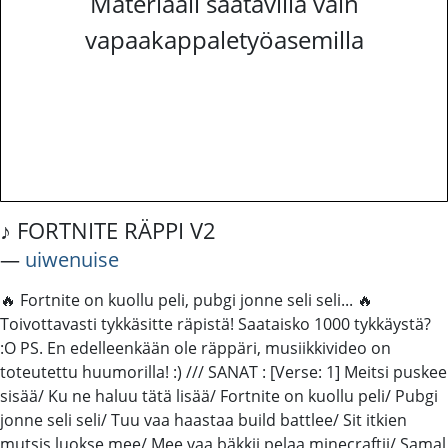
Materiaali saatavilla vain
vapaakappaletyöasemilla
♪ FORTNITE RÄPPI V2
―
uiwenuise
🔥 Fortnite on kuollu peli, pubgi jonne seli seli... 🔥
Toivottavasti tykkäsitte räpistä! Saataisko 1000 tykkäystä?
:O PS. En edelleenkään ole räppäri, musiikkivideo on
toteutettu huumorilla! :) /// SANAT : [Verse: 1] Meitsi puskee
sisää/ Ku ne haluu tätä lisää/ Fortnite on kuollu peli/ Pubgi
jonne seli seli/ Tuu vaa haastaa build battlee/ Sit itkien
mutsis luokse mee/ Mee vaa bäkkii pelaa minecraftii/ Samal