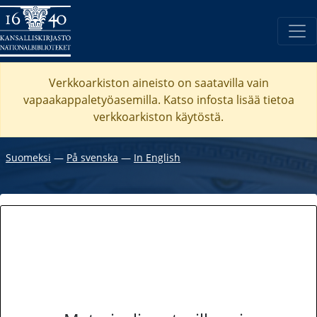
Verkkoarkiston aineisto on saatavilla vain
vapaakappaletyöasemilla. Katso
infosta
lisää tietoa
verkkoarkiston käytöstä.
Suomeksi
―
På svenska
―
In English