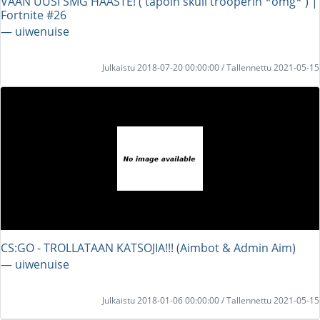
VAAN UUSI SMG HAASTE! ( tapoin skull trooperin *omg* ) |
Fortnite #26
― uiwenuise
Julkaistu 2018-07-20 00:00:00 / Tallennettu 2021-05-15
CS:GO - TROLLATAAN KATSOJIA!!! (Aimbot & Admin Aim)
― uiwenuise
Julkaistu 2018-01-06 00:00:00 / Tallennettu 2021-05-15