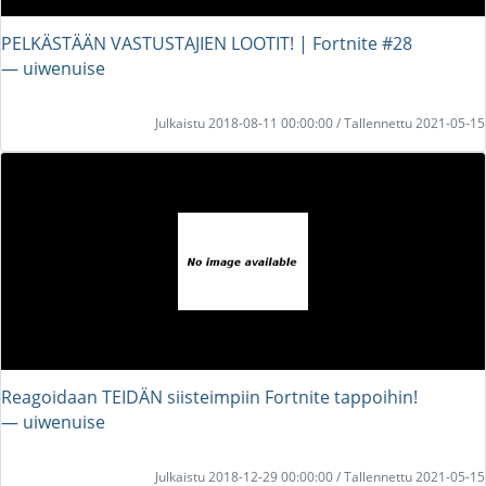
PELKÄSTÄÄN VASTUSTAJIEN LOOTIT! | Fortnite #28
― uiwenuise
Julkaistu 2018-08-11 00:00:00 / Tallennettu 2021-05-15
Reagoidaan TEIDÄN siisteimpiin Fortnite tappoihin!
― uiwenuise
Julkaistu 2018-12-29 00:00:00 / Tallennettu 2021-05-15