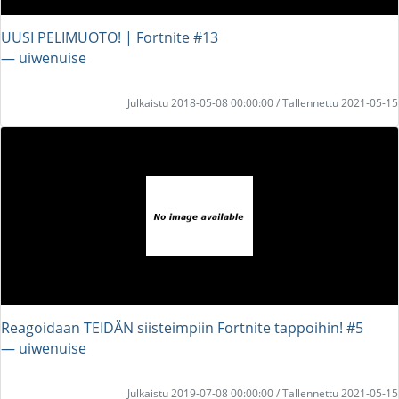
UUSI PELIMUOTO! | Fortnite #13
― uiwenuise
Julkaistu 2018-05-08 00:00:00 / Tallennettu 2021-05-15
Reagoidaan TEIDÄN siisteimpiin Fortnite tappoihin! #5
― uiwenuise
Julkaistu 2019-07-08 00:00:00 / Tallennettu 2021-05-15