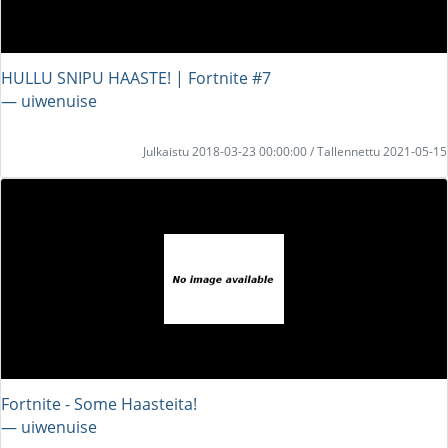
HULLU SNIPU HAASTE! | Fortnite #7
― uiwenuise
Julkaistu 2018-03-23 00:00:00 / Tallennettu 2021-05-15
Fortnite - Some Haasteita!
― uiwenuise