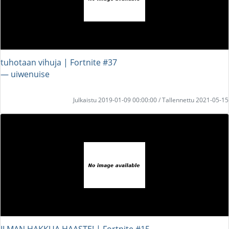
tuhotaan vihuja | Fortnite #37
― uiwenuise
Julkaistu 2019-01-09 00:00:00 / Tallennettu 2021-05-15
ILMAN HAKKUA HAASTE! | Fortnite #15