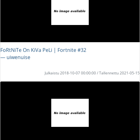
FoRtNiTe On KiVa PeLi | Fortnite #32
― uiwenuise
Julkaistu 2018-10-07 00:00:00 / Tallennettu 2021-05-15