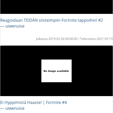
Reagoidaan TEIDÄN siisteimpiin Fortnite tappoihin! #2
― uiwenuise
Julkaistu 2019-02-04 00:00:00 / Tallennettu 2021-05-15
Ei Hyppimistä Haaste! | Fortnite #4
― uiwenuise