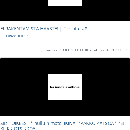
EI RAKENTAMISTA HAASTE! | Fortnite #8
― uiwenuise
Julkaistu 2018-03-26 00:00:00 / Tallennettu 2021-05-15
Siis *OIKEESTI* hulluin matsi IKINÄ! *PAKKO KATSOA* *EI
KLIKKIOTSIKKO*