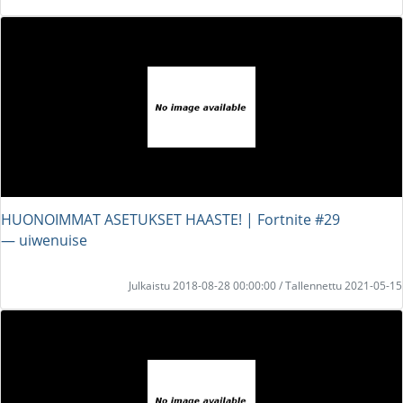
HUONOIMMAT ASETUKSET HAASTE! | Fortnite #29
― uiwenuise
Julkaistu 2018-08-28 00:00:00 / Tallennettu 2021-05-15