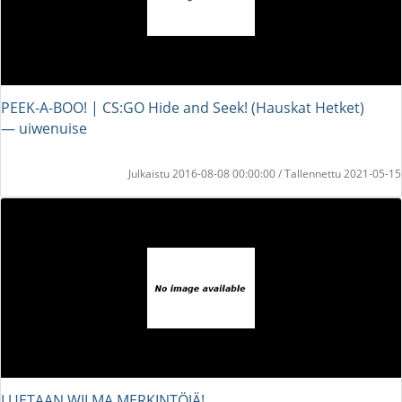
PEEK-A-BOO! | CS:GO Hide and Seek! (Hauskat Hetket)
― uiwenuise
Julkaistu 2016-08-08 00:00:00 / Tallennettu 2021-05-15
LUETAAN WILMA MERKINTÖJÄ!