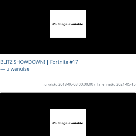
BLITZ SHOWDOWN! | Fortnite #17
― uiwenuise
Julkaistu 2018-06-03 00:00:00 / Tallennettu 2021-05-15