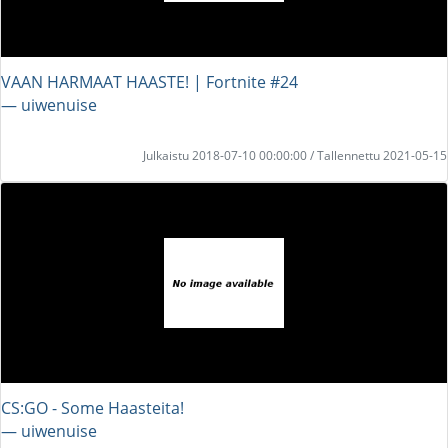
VAAN HARMAAT HAASTE! | Fortnite #24
― uiwenuise
Julkaistu 2018-07-10 00:00:00 / Tallennettu 2021-05-15
CS:GO - Some Haasteita!
― uiwenuise