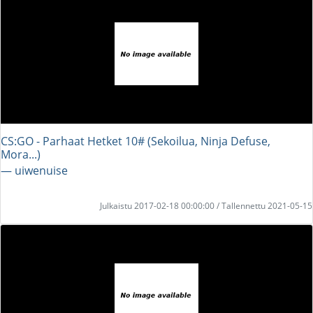
CS:GO - Parhaat Hetket 10# (Sekoilua, Ninja Defuse,
Mora...)
― uiwenuise
Julkaistu 2017-02-18 00:00:00 / Tallennettu 2021-05-15