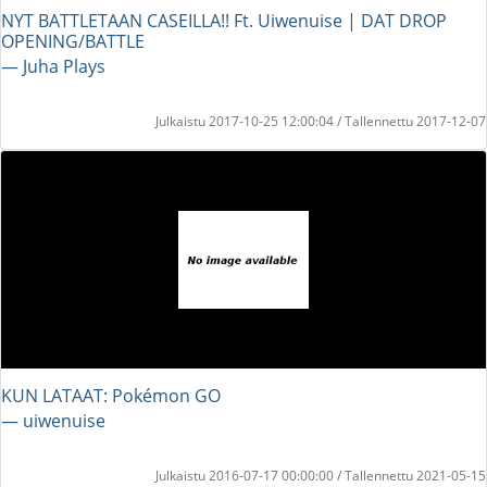
NYT BATTLETAAN CASEILLA!! Ft. Uiwenuise | DAT DROP
OPENING/BATTLE
― Juha Plays
Julkaistu 2017-10-25 12:00:04 / Tallennettu 2017-12-07
KUN LATAAT: Pokémon GO
― uiwenuise
Julkaistu 2016-07-17 00:00:00 / Tallennettu 2021-05-15