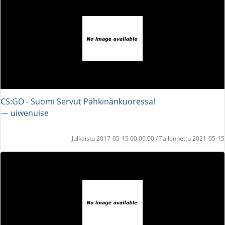
CS:GO - Suomi Servut Pähkinänkuoressa!
― uiwenuise
Julkaistu 2017-05-15 00:00:00 / Tallennettu 2021-05-15