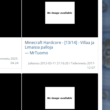
Minecraft Hardcore - [13/14] - Villaa ja
Limaisia palloja
― MrTuomo
lennettu 2025-
04-24
Julkaistu 2012-03-11 21:16:20 / Tallennettu 2017-
12-07