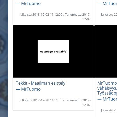
― MrTuomo
― MrTuo
Julkaistu 2013-10-02 11:12:05 / Tallennettu 2017-
Julkaistu 
12-07
Tekkit - Maailman esittely
MrTuomoV
vähäisyys
― MrTuomo
Työssäop
― MrTuo
Julkaistu 2012-12-20 14:51:33 / Tallennettu 2017-
12-07
Julkaistu 