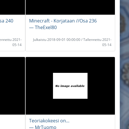
Osa 240
Minecraft - Korjataan //Osa 236
― TheExel80
lennettu 2021-
Julkaistu 2018-09-01 00:00:00 / Tallennettu 2021-
05-14
05-14
Teoriakokeesi on...
― MrTuomo