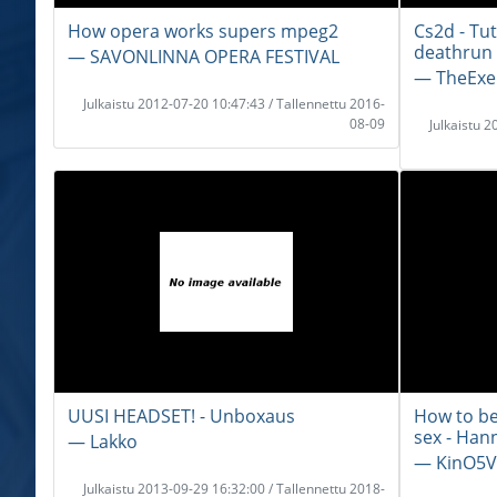
How opera works supers mpeg2
Cs2d - Tu
deathrun
― SAVONLINNA OPERA FESTIVAL
― TheExe
Julkaistu 2012-07-20 10:47:43 / Tallennettu 2016-
08-09
Julkaistu 
UUSI HEADSET! - Unboxaus
How to be
sex - Han
― Lakko
― KinO5V
Julkaistu 2013-09-29 16:32:00 / Tallennettu 2018-