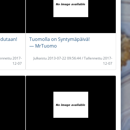
udutaan!
Tuomolla on Syntymäpäivä!
― MrTuomo
lennettu 2017-
Julkaistu 2013-07-22 09:56:44 / Tallennettu 2017-
12-07
12-07