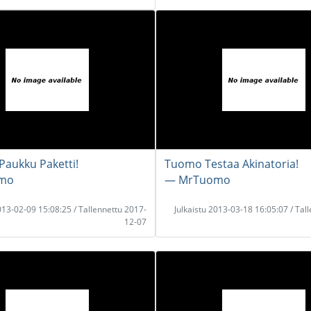
Paukku Paketti!
Tuomo Testaa Akinatoria!
mo
― MrTuomo
2013-02-09 15:08:25 / Tallennettu 2017-
Julkaistu 2013-03-18 16:05:07 / Tal
12-07