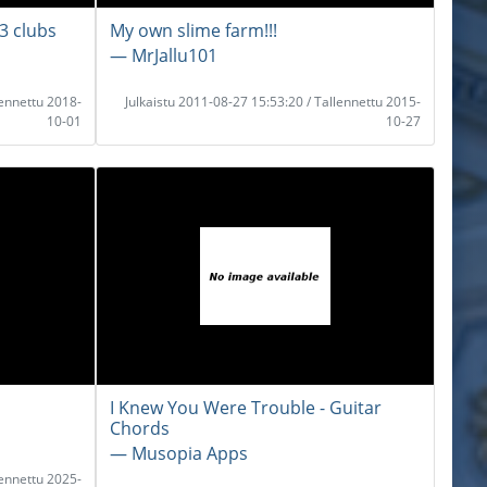
 3 clubs
My own slime farm!!!
― MrJallu101
lennettu 2018-
Julkaistu 2011-08-27 15:53:20 / Tallennettu 2015-
10-01
10-27
I Knew You Were Trouble - Guitar
Chords
― Musopia Apps
lennettu 2025-