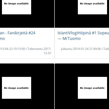
n - Fanikirjeitä #24
IslantiVlogiHöpinä #1 Sope
mo
― MrTuomo
2013-04-23 10:15:00 / Tallennettu 2017-
Julkaistu 2014-01-24 21:09:06 / Tal
12-07