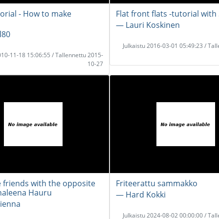
torial - How to make
Flat front flats -tutorial with
― Lauri Koskinen
l80
Julkaistu 2016-03-01 05:49:23 / Tal
2010-11-18 15:06:55 / Tallennettu 2015-
10-27
 friends with the opposite
Friteerattu sammakko
naleena Hauru
― Hard Kokki
ienna
Julkaistu 2024-08-02 00:00:00 / Tal