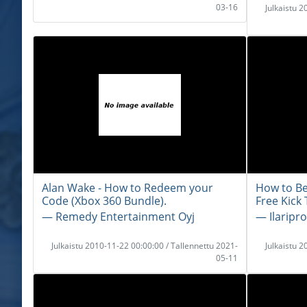
03-16
Julkaistu 
Alan Wake - How to Redeem your
How to Be
Code (Xbox 360 Bundle).
Free Kick 
― Remedy Entertainment Oyj
― Ilaripro
Julkaistu 2010-11-22 00:00:00 / Tallennettu 2021-
Julkaistu 
05-11