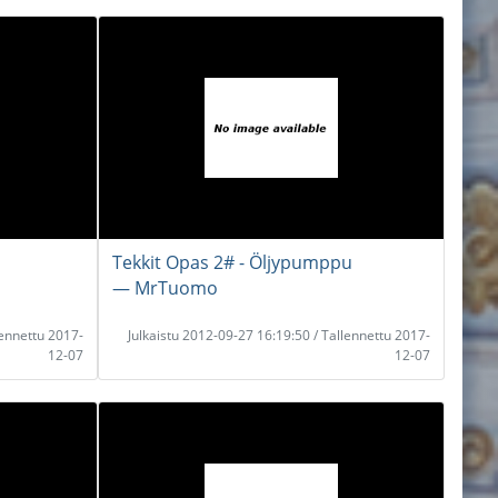
Tekkit Opas 2# - Öljypumppu
― MrTuomo
lennettu 2017-
Julkaistu 2012-09-27 16:19:50 / Tallennettu 2017-
12-07
12-07