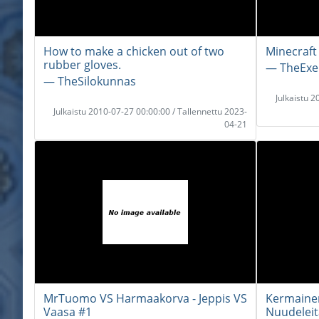
How to make a chicken out of two
Minecraft
rubber gloves.
― TheExe
― TheSilokunnas
Julkaistu 
Julkaistu 2010-07-27 00:00:00 / Tallennettu 2023-
04-21
MrTuomo VS Harmaakorva - Jeppis VS
Kermainen
Vaasa #1
Nuudeleit