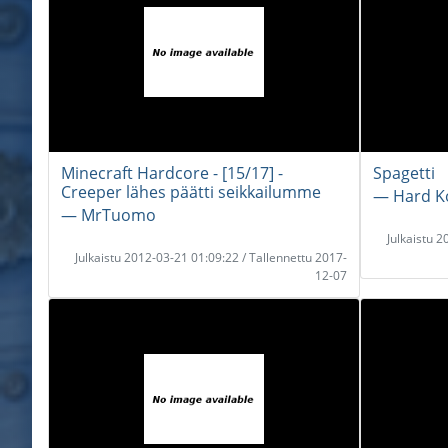
Minecraft Hardcore - [15/17] -
Spagetti
Creeper lähes päätti seikkailumme
― Hard K
― MrTuomo
Julkaistu 
Julkaistu 2012-03-21 01:09:22 / Tallennettu 2017-
12-07