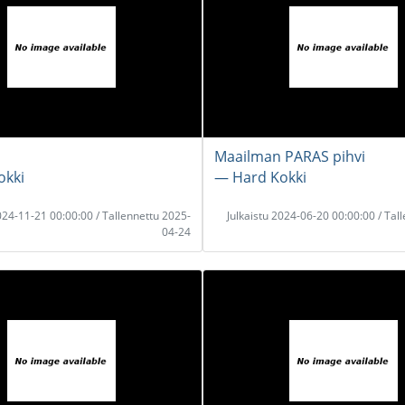
Maailman PARAS pihvi
okki
― Hard Kokki
2024-11-21 00:00:00 / Tallennettu 2025-
Julkaistu 2024-06-20 00:00:00 / Tal
04-24