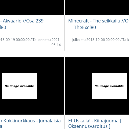
 - Akvaario //Osa 239
Minecraft - The seikkailu //
l80
― TheExel80
2018-09-19 00:00:00 / Tallennettu 2021-
Julkaistu 2018-10-06 00:00:00 / Tal
05-14
 Kokkinurkkaus - Jumalaisia
Et Uskalla! - Kiinajuoma [
a
Oksennusvaroitus ]