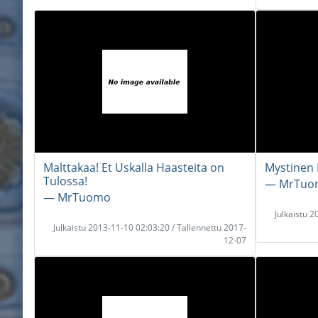
Malttakaa! Et Uskalla Haasteita on
Mystinen 
Tulossa!
― MrTuo
― MrTuomo
Julkaistu 
Julkaistu 2013-11-10 02:03:20 / Tallennettu 2017-
12-07