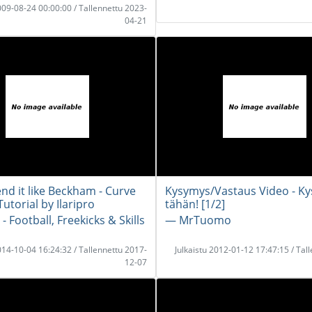
2009-08-24 00:00:00 / Tallennettu 2023-
04-21
nd it like Beckham - Curve
Kysymys/Vastaus Video - Ky
Tutorial by Ilaripro
tähän! [1/2]
 - Football, Freekicks & Skills
― MrTuomo
2014-10-04 16:24:32 / Tallennettu 2017-
Julkaistu 2012-01-12 17:47:15 / Tal
12-07