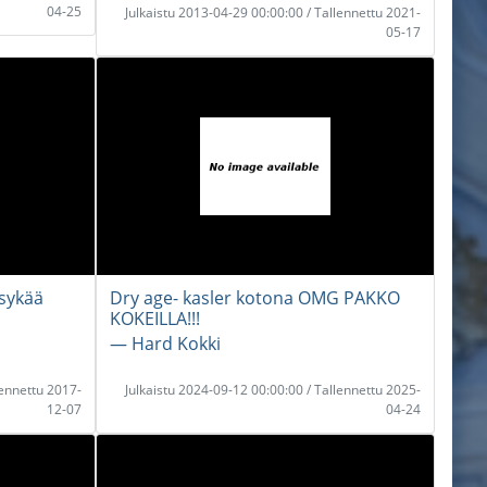
04-25
Julkaistu 2013-04-29 00:00:00 / Tallennettu 2021-
05-17
sykää
Dry age- kasler kotona OMG PAKKO
KOKEILLA!!!
― Hard Kokki
lennettu 2017-
Julkaistu 2024-09-12 00:00:00 / Tallennettu 2025-
12-07
04-24