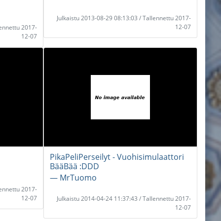
Julkaistu 2013-08-29 08:13:03 / Tallennettu 2017-
12-07
lennettu 2017-
12-07
PikaPeliPerseilyt - Vuohisimulaattori
BääBää :DDD
― MrTuomo
lennettu 2017-
12-07
Julkaistu 2014-04-24 11:37:43 / Tallennettu 2017-
12-07