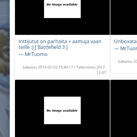
Inttijutut on parhaita + aamuja vaan
Unboxataa
teille :) [ Battlefield 3 ]
― MrTuo
― MrTuomo
Julkaistu 
Julkaistu 2013-02-02 15:40:17 / Tallennettu 2017-
12-07