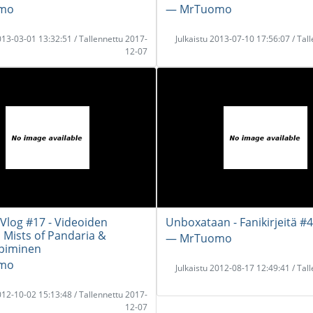
mo
― MrTuomo
2013-03-01 13:32:51 / Tallennettu 2017-
Julkaistu 2013-07-10 17:56:07 / Tal
12-07
log #17 - Videoiden
Unboxataan - Fanikirjeitä #4
, Mists of Pandaria &
― MrTuomo
piminen
mo
Julkaistu 2012-08-17 12:49:41 / Tal
2012-10-02 15:13:48 / Tallennettu 2017-
12-07