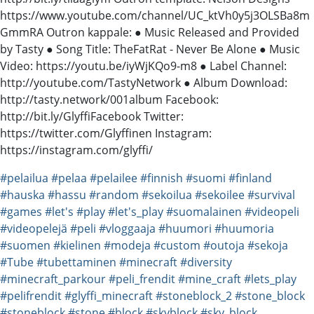
https://www.youtube.com/channel/UC_ktVh0y5j3OLSBa8m
GmmRA Outron kappale: ● Music Released and Provided
by Tasty ● Song Title: TheFatRat - Never Be Alone ● Music
Video: https://youtu.be/iyWjKQo9-m8 ● Label Channel:
http://youtube.com/TastyNetwork ● Album Download:
http://tasty.network/001album Facebook:
http://bit.ly/GlyffiFacebook Twitter:
https://twitter.com/Glyffinen Instagram:
https://instagram.com/glyffi/
#pelailua
#pelaa
#pelailee
#finnish
#suomi
#finland
#hauska
#hassu
#random
#sekoilua
#sekoilee
#survival
#games
#let's
#play
#let's_play
#suomalainen
#videopeli
#videopelejä
#peli
#vloggaaja
#huumori
#huumoria
#suomen
#kielinen
#modeja
#custom
#outoja
#sekoja
#Tube
#tubettaminen
#minecraft
#diversity
#minecraft_parkour
#peli_frendit
#mine_craft
#lets_play
#pelifrendit
#glyffi_minecraft
#stoneblock_2
#stone_block
#stoneblock
#stone
#block
#skyblock
#sky_block