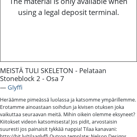
The material is only available when
using a legal deposit terminal.
MEISTÄ TULI SKELETON - Pelataan
Stoneblock 2 - Osa 7
―
Glyffi
Heräämme pimeässä luolassa ja katsomme ympärillemme.
Erotamme ainoastaan soihdun ja kivisen otuksen joka
vaikuttaa seuraavan meitä. Mihin oikein olemme eksyneet?
Kiitokset videon katsomisesta! Jos pidit, arvostaisin
suuresti jos painaisit tykkää nappia! Tilaa kanavani:
http://bit.ly/tilaaglyffi Outron template: Nelson Designs