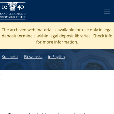
The archived web material is available for use only in legal
deposit terminals within legal deposit libraries. Check
info
for more information.
Suomeksi
―
På svenska
―
In English