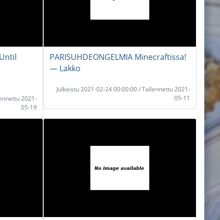
Until
PARISUHDEONGELMIA Minecraftissa!
― Lakko
Julkaistu 2021-02-24 00:00:00 / Tallennettu 2021-
05-11
lennettu 2021-
05-19