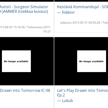
Autisti - Surgeon Simulator
Kestäviä Kommandoja! - SO
 JAMMER (tsekkaa kuvaus)
― fokktor
Julkaistu 2013-05-31 04:50:28 / Tal
2013-06-05 15:16:56 / Tallennettu 2015-
10-27
y Drawn into Tomorrow IC-98
Let's Play Drawn into Tomo
Ep.2
― Lukub