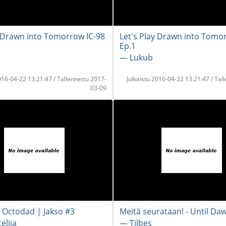
y Drawn into Tomorrow IC-98
Let's Play Drawn into Tomo
Ep.1
― Lukub
2016-04-22 13:21:47 / Tallennettu 2017-
Julkaistu 2016-04-22 13:21:47 / Tal
03-09
 Octodad | Jakso #3
Meitä seurataan! - Until Da
lija
― Tilbes