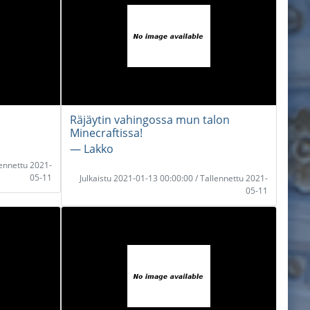
Räjäytin vahingossa mun talon
Minecraftissa!
― Lakko
lennettu 2021-
05-11
Julkaistu 2021-01-13 00:00:00 / Tallennettu 2021-
05-11