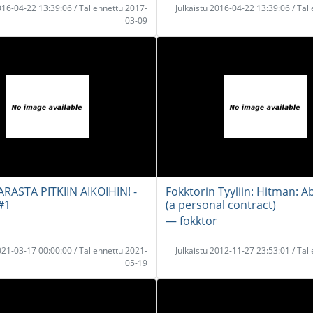
2016-04-22 13:39:06 / Tallennettu 2017-
Julkaistu 2016-04-22 13:39:06 / Tal
03-09
RASTA PITKIIN AIKOIHIN! -
Fokktorin Tyyliin: Hitman: A
#1
(a personal contract)
― fokktor
2021-03-17 00:00:00 / Tallennettu 2021-
Julkaistu 2012-11-27 23:53:01 / Tal
05-19