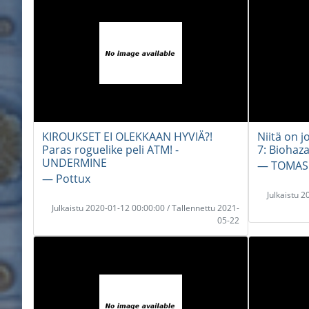
KIROUKSET EI OLEKKAAN HYVIÄ?!
Niitä on j
Paras roguelike peli ATM! -
7: Biohaza
UNDERMINE
― TOMAS
― Pottux
Julkaistu 
Julkaistu 2020-01-12 00:00:00 / Tallennettu 2021-
05-22