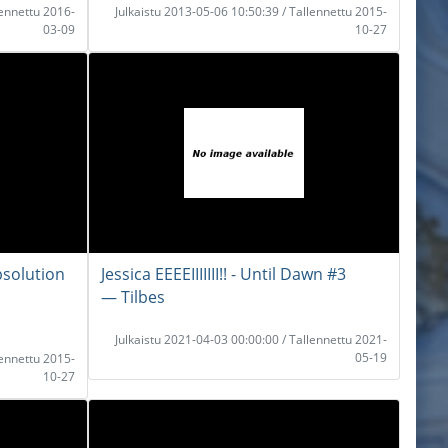
lennettu 2016-
Julkaistu 2013-05-06 10:50:39 / Tallennettu 2015-
03-09
10-27
bsolution
Jessica EEEEIIIIIII!! - Until Dawn #3
― Tilbes
Julkaistu 2021-04-03 00:00:00 / Tallennettu 2021-
05-19
lennettu 2015-
10-27