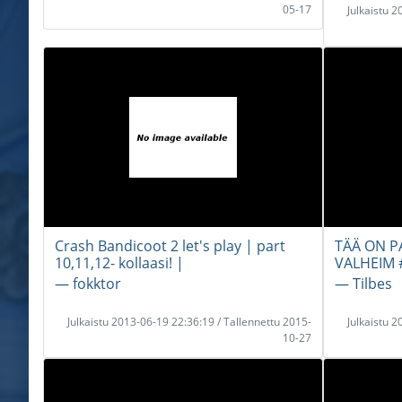
05-17
Julkaistu 
Crash Bandicoot 2 let's play | part
TÄÄ ON PA
10,11,12- kollaasi! |
VALHEIM 
― fokktor
― Tilbes
Julkaistu 2013-06-19 22:36:19 / Tallennettu 2015-
Julkaistu 
10-27