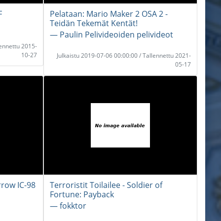
F
Pelataan: Mario Maker 2 OSA 2 -
Teidän Tekemät Kentät!
― Paulin Pelivideoiden pelivideot
lennettu 2015-
10-27
Julkaistu 2019-07-06 00:00:00 / Tallennettu 2021-
05-17
rrow IC-98
Terroristit Toilailee - Soldier of
Fortune: Payback
― fokktor