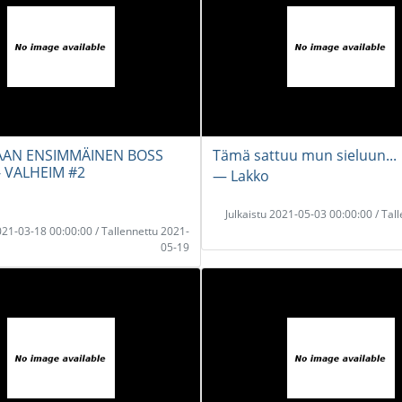
AAN ENSIMMÄINEN BOSS
Tämä sattuu mun sieluun...
- VALHEIM #2
― Lakko
Julkaistu 2021-05-03 00:00:00 / Tal
2021-03-18 00:00:00 / Tallennettu 2021-
05-19