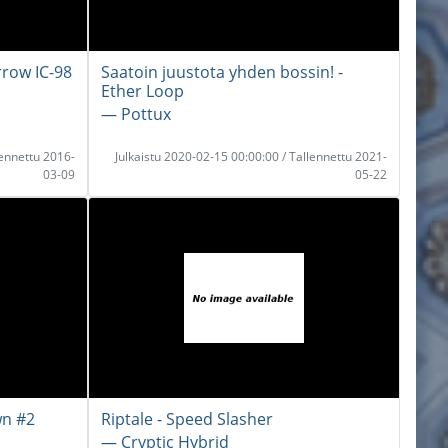
rrow IC-98
Saatoin juustota yhden bossin! -
Ether Loop
― Pottux
lennettu 2016-
Julkaistu 2020-02-15 00:00:00 / Tallennettu 2021-
03-09
05-22
wn #2
Riptale - Speed Slasher
― Cryptic Hybrid