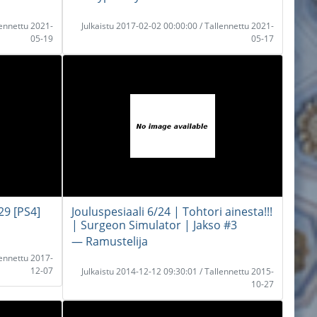
lennettu 2021-
Julkaistu 2017-02-02 00:00:00 / Tallennettu 2021-
05-19
05-17
29 [PS4]
Jouluspesiaali 6/24 | Tohtori ainesta!!!
| Surgeon Simulator | Jakso #3
― Ramustelija
lennettu 2017-
12-07
Julkaistu 2014-12-12 09:30:01 / Tallennettu 2015-
10-27