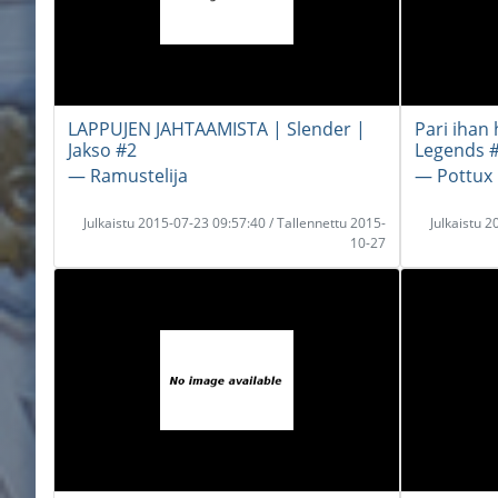
LAPPUJEN JAHTAAMISTA | Slender |
Pari ihan
Jakso #2
Legends 
― Ramustelija
― Pottux
Julkaistu 2015-07-23 09:57:40 / Tallennettu 2015-
Julkaistu 
10-27