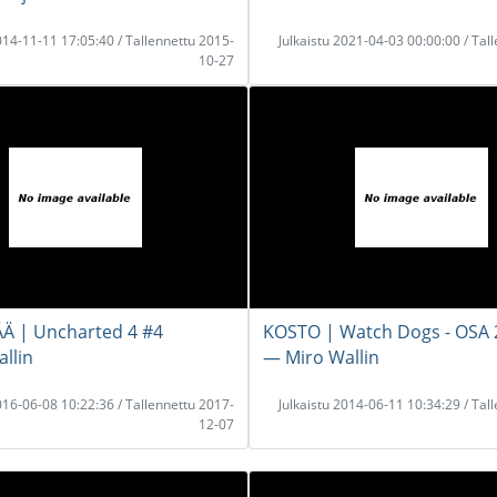
2014-11-11 17:05:40 / Tallennettu 2015-
Julkaistu 2021-04-03 00:00:00 / Tal
10-27
Ä | Uncharted 4 #4
KOSTO | Watch Dogs - OSA 
llin
― Miro Wallin
2016-06-08 10:22:36 / Tallennettu 2017-
Julkaistu 2014-06-11 10:34:29 / Tal
12-07