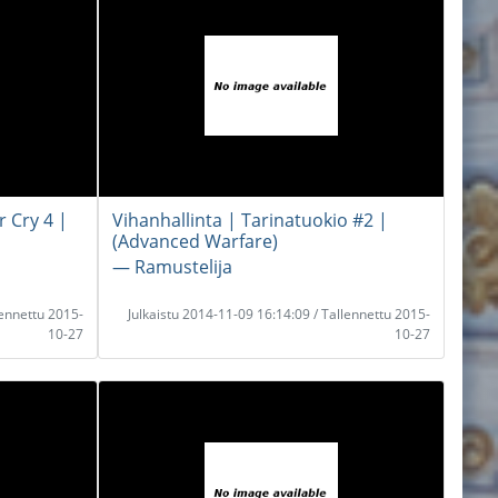
r Cry 4 |
Vihanhallinta | Tarinatuokio #2 |
(Advanced Warfare)
― Ramustelija
lennettu 2015-
Julkaistu 2014-11-09 16:14:09 / Tallennettu 2015-
10-27
10-27