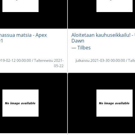
 hassua matsia - Apex
Aloitetaan kauhuseikkailu! - 
#1
Dawn
― Tilbes
2019-02-12 00:00:00 / Tallennettu 2021-
Julkaistu 2021-03-30 00:00:00 / Tal
05-22