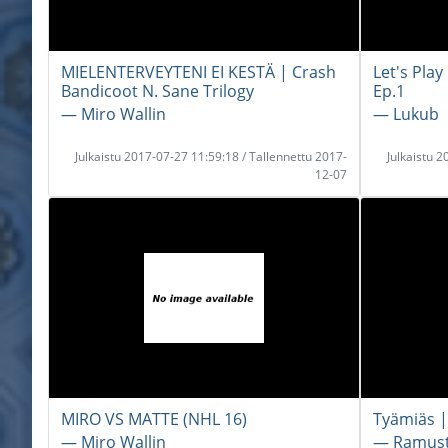
MIELENTERVEYTENI EI KESTÄ | Crash
Let's Pla
Bandicoot N. Sane Trilogy
Ep.1
― Miro Wallin
― Lukub
Julkaistu 2017-07-27 11:59:18 / Tallennettu 2017-
Julkaistu 
12-07
MIRO VS MATTE (NHL 16)
Tyämiäs |
― Miro Wallin
― Ramuste