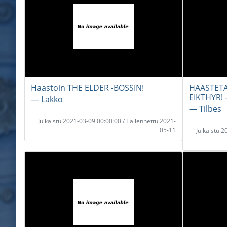
Haastoin THE ELDER -BOSSIN!
HAASTET
EIKTHYR! 
― Lakko
― Tilbes
Julkaistu 2021-03-09 00:00:00 / Tallennettu 2021-
05-11
Julkaistu 