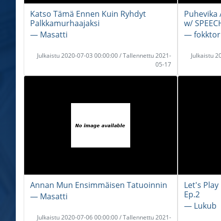
Katso Tämä Ennen Kuin Ryhdyt
Puhevika 
Palkkamurhaajaksi
w/ SPEECH
― Masatti
― fokktor
Julkaistu 2020-07-03 00:00:00 / Tallennettu 2021-
Julkaistu 
05-17
Annan Mun Ensimmäisen Tatuoinnin
Let's Pla
Ep.2
― Masatti
― Lukub
Julkaistu 2020-07-06 00:00:00 / Tallennettu 2021-