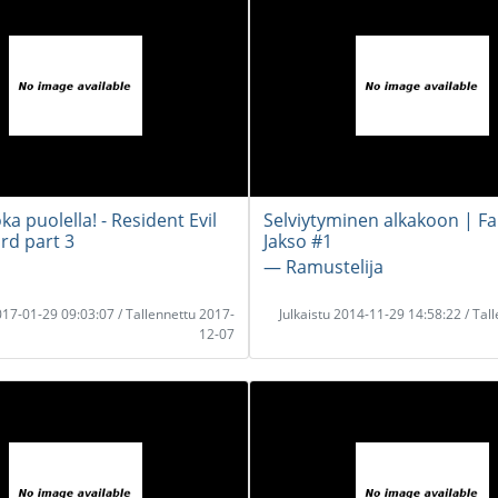
oka puolella! - Resident Evil
Selviytyminen alkakoon | Fa
rd part 3
Jakso #1
― Ramustelija
2017-01-29 09:03:07 / Tallennettu 2017-
Julkaistu 2014-11-29 14:58:22 / Tal
12-07