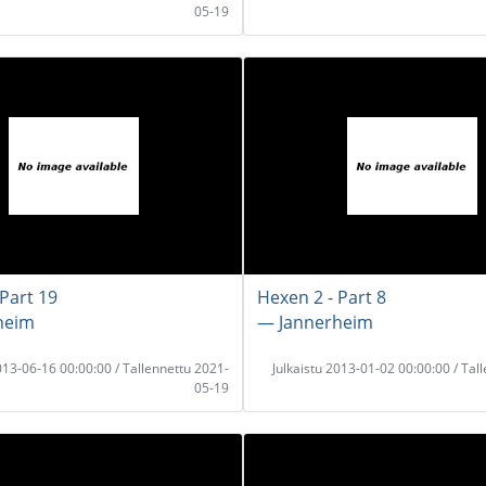
05-19
 Part 19
Hexen 2 - Part 8
heim
― Jannerheim
2013-06-16 00:00:00 / Tallennettu 2021-
Julkaistu 2013-01-02 00:00:00 / Tal
05-19