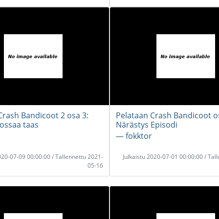
Crash Bandicoot 2 osa 3:
Pelataan Crash Bandicoot o
ossaa taas
Närästys Episodi
― fokktor
2020-07-09 00:00:00 / Tallennettu 2021-
Julkaistu 2020-07-01 00:00:00 / Tal
05-16