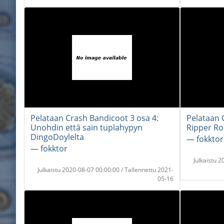
Pelataan Crash Bandicoot 3 osa 4:
Pelataan 
Unohdin että sain tuplahypyn
Ripper Ro
DingoDoylelta
― fokktor
― fokktor
Julkaistu 
Julkaistu 2020-08-07 00:00:00 / Tallennettu 2021-
05-16