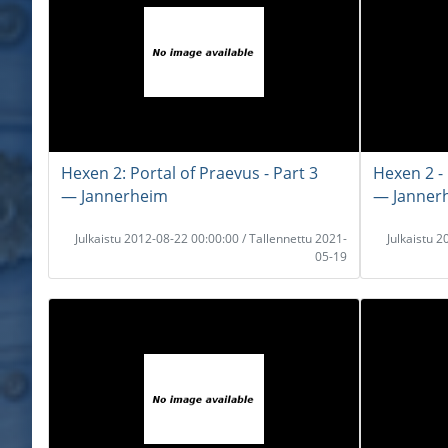
Hexen 2: Portal of Praevus - Part 3
Hexen 2 - 
― Jannerheim
― Janner
Julkaistu 2012-08-22 00:00:00 / Tallennettu 2021-
Julkaistu 
05-19