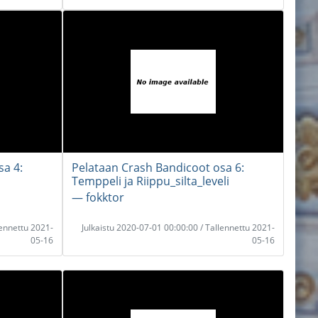
sa 4:
Pelataan Crash Bandicoot osa 6:
Temppeli ja Riippu_silta_leveli
― fokktor
lennettu 2021-
Julkaistu 2020-07-01 00:00:00 / Tallennettu 2021-
05-16
05-16