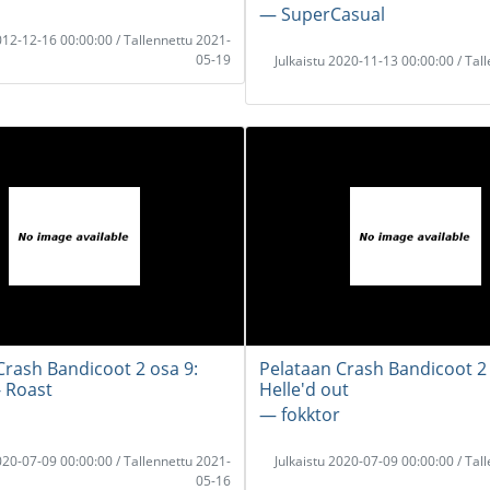
― SuperCasual
2012-12-16 00:00:00 / Tallennettu 2021-
05-19
Julkaistu 2020-11-13 00:00:00 / Tal
Crash Bandicoot 2 osa 9:
Pelataan Crash Bandicoot 2 
- Roast
Helle'd out
― fokktor
2020-07-09 00:00:00 / Tallennettu 2021-
Julkaistu 2020-07-09 00:00:00 / Tal
05-16