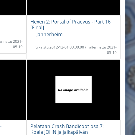
Hexen 2: Portal of Praevus - Part 16
[Final]
― Jannerheim
lennettu 2021-
05-19
Julkaistu 2012-12-01 00:00:00 / Tallennettu 2021-
05-19
-
Pelataan Crash Bandicoot osa 7:
Koala JOHN ja jalkapäivän