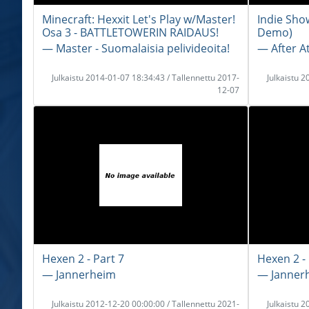
Minecraft: Hexxit Let's Play w/Master!
Indie Sho
Osa 3 - BATTLETOWERIN RAIDAUS!
Demo)
― Master - Suomalaisia pelivideoita!
― After A
Julkaistu 2014-01-07 18:34:43 / Tallennettu 2017-
Julkaistu 
12-07
Hexen 2 - Part 7
Hexen 2 - 
― Jannerheim
― Janner
Julkaistu 2012-12-20 00:00:00 / Tallennettu 2021-
Julkaistu 