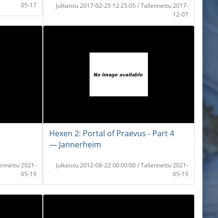
05-17
Julkaistu 2017-02-25 12:25:05 / Tallennettu 2017-
12-07
Hexen 2: Portal of Praevus - Part 4
― Jannerheim
lennettu 2021-
Julkaistu 2012-08-22 00:00:00 / Tallennettu 2021-
05-19
05-19