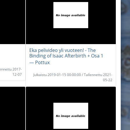
Eka pelivideo yli vuoteen! - The
Binding of Isaac Afterbirth + Osa 1
― Pottux
lennettu 2017-
12-07
Julkaistu 2019-01-15 00:00:00 / Tallennettu 2021-
05-22