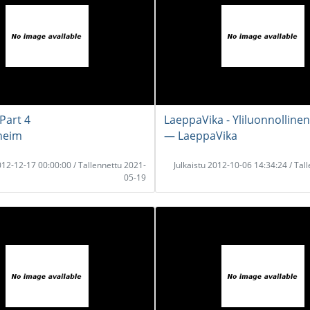
Part 4
LaeppaVika - Yliluonnollinen
heim
― LaeppaVika
2012-12-17 00:00:00 / Tallennettu 2021-
Julkaistu 2012-10-06 14:34:24 / Tal
05-19