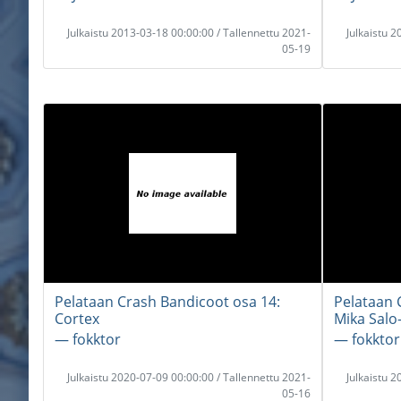
Julkaistu 2013-03-18 00:00:00 / Tallennettu 2021-
Julkaistu 
05-19
Pelataan Crash Bandicoot osa 14:
Pelataan 
Cortex
Mika Salo
― fokktor
― fokktor
Julkaistu 2020-07-09 00:00:00 / Tallennettu 2021-
Julkaistu 
05-16