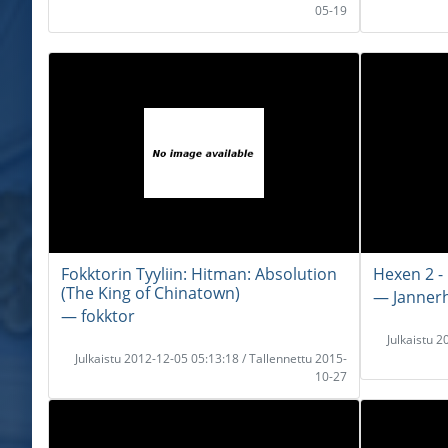
05-19
Fokktorin Tyyliin: Hitman: Absolution
Hexen 2 -
(The King of Chinatown)
― Janner
― fokktor
Julkaistu 
Julkaistu 2012-12-05 05:13:18 / Tallennettu 2015-
10-27