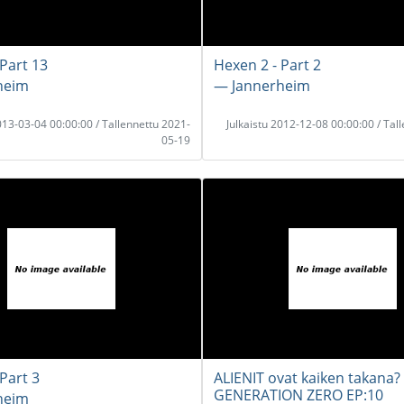
 Part 13
Hexen 2 - Part 2
heim
― Jannerheim
2013-03-04 00:00:00 / Tallennettu 2021-
Julkaistu 2012-12-08 00:00:00 / Tal
05-19
Part 3
ALIENIT ovat kaiken takana? 
GENERATION ZERO EP:10
heim