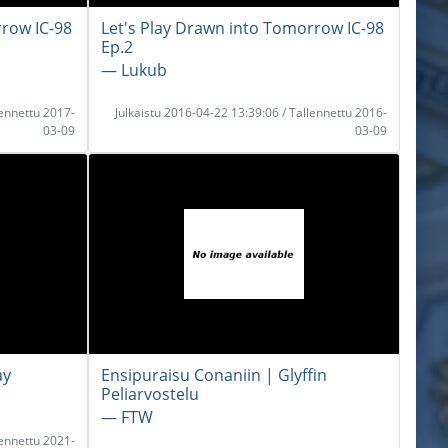
rrow IC-98
Let's Play Drawn into Tomorrow IC-98
Ep.2
― Lukub
lennettu 2017-
Julkaistu 2016-04-22 13:39:06 / Tallennettu 2016-
03-09
03-09
ay
Ensipuraisu Conaniin | Glyffin
Peliarvostelu
― FTW
lennettu 2021-