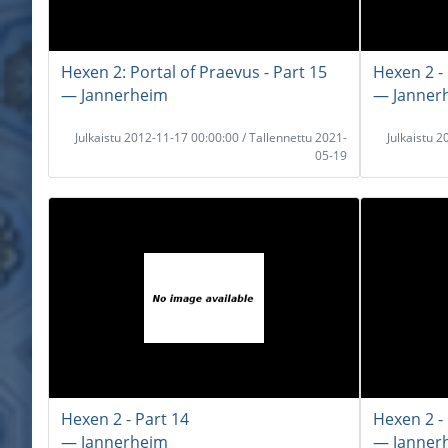
Hexen 2: Portal of Praevus - Part 15
Hexen 2 -
― Jannerheim
― Janner
Julkaistu 2012-11-17 00:00:00 / Tallennettu 2021-
Julkaistu 
05-19
Hexen 2 - Part 14
Hexen 2 - 
― Jannerheim
― Janner