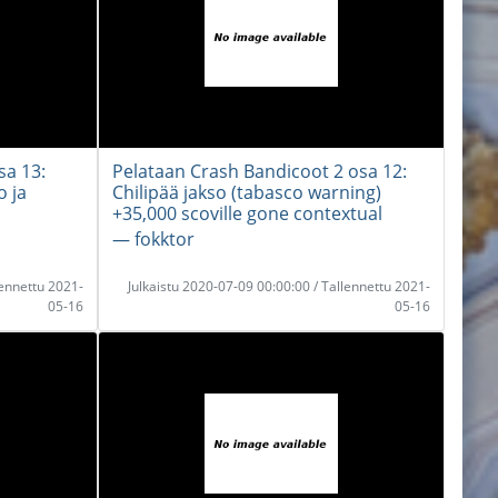
sa 13:
Pelataan Crash Bandicoot 2 osa 12:
o ja
Chilipää jakso (tabasco warning)
+35,000 scoville gone contextual
― fokktor
lennettu 2021-
Julkaistu 2020-07-09 00:00:00 / Tallennettu 2021-
05-16
05-16