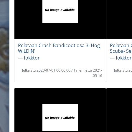
Pelataan Crash Bandicoot osa 3: Hog
Pelataan 
WILDIN'
Scuba- Se
― fokktor
― fokktor
Julkaistu 2020-07-01 00:00:00 / Tallennettu 2021-
Julkaistu 
05-16