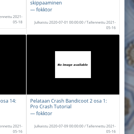
skippaaminen
― fokktor
lennettu 2021-
05-18
Julkaistu 2020-07-01 00:00:00 / Tallennettu 2021-
05-16
osa 14:
Pelataan Crash Bandicoot 2 osa 1:
Pro Crash Tutorial
― fokktor
lennettu 2021-
Julkaistu 2020-07-09 00:00:00 / Tallennettu 2021-
05-16
05-16