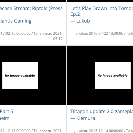
wcase Stream: Riptale (Press
Let's Play Drawn into Tomo
Ep.2
tlantis Gaming
― Lukub
2017-02-16 00:00:00 / Tallennettu 2021-
Julkaistu 2016-04-22 13:39:06 / Tal
05-17
Part 5
Tiltagon update 2.0 gamepl
heim
― Kiemura
2012-12-17 00:00:00 / Tallennettu 2021-
Julkaistu 2015-12-14 00:00:00 / Tal