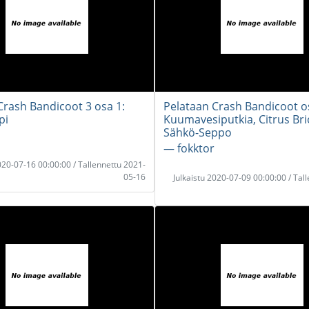
Crash Bandicoot 3 osa 1:
Pelataan Crash Bandicoot o
pi
Kuumavesiputkia, Citrus Bri
Sähkö-Seppo
― fokktor
2020-07-16 00:00:00 / Tallennettu 2021-
05-16
Julkaistu 2020-07-09 00:00:00 / Tal