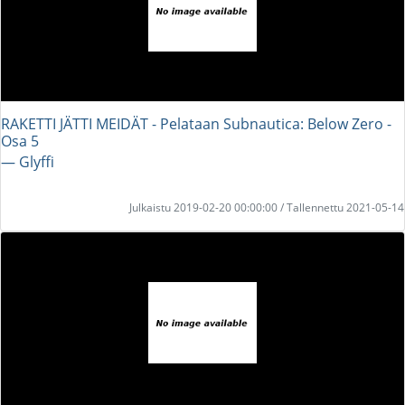
RAKETTI JÄTTI MEIDÄT - Pelataan Subnautica: Below Zero -
Osa 5
― Glyffi
Julkaistu 2019-02-20 00:00:00 / Tallennettu 2021-05-14