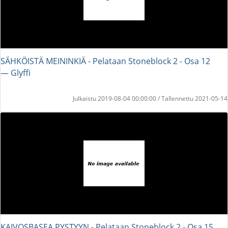
SÄHKÖISTÄ MEININKIÄ - Pelataan Stoneblock 2 - Osa 12
― Glyffi
Julkaistu 2019-08-04 00:00:00 / Tallennettu 2021-05-14
KAIVOSBASEA PYSTYYN - Pelataan Stoneblock 2 - Osa 15