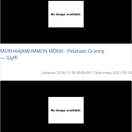
MURHAAJAMUMMON MÖKKI - Pelataan Granny
― Glyffi
Julkaistu 2018-11-30 00:00:00 / Tallennettu 2021-05-14