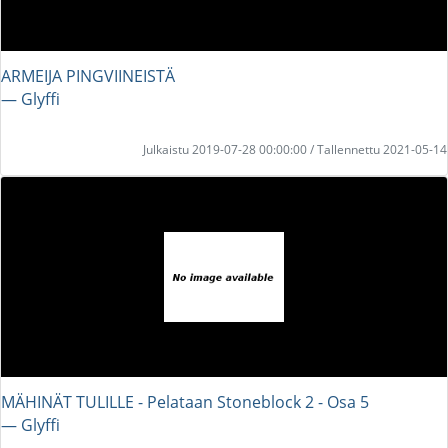
ARMEIJA PINGVIINEISTÄ
― Glyffi
Julkaistu 2019-07-28 00:00:00 / Tallennettu 2021-05-14
MÄHINÄT TULILLE - Pelataan Stoneblock 2 - Osa 5
― Glyffi