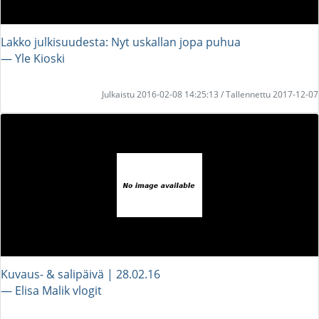
Lakko julkisuudesta: Nyt uskallan jopa puhua
― Yle Kioski
Julkaistu 2016-02-08 14:25:13 / Tallennettu 2017-12-07
Kuvaus- & salipäivä | 28.02.16
― Elisa Malik vlogit