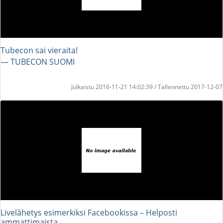
Tubecon sai vieraita!
― TUBECON SUOMI
Julkaistu 2016-11-21 14:02:39 / Tallennettu 2017-12-07
Livelähetys esimerkiksi Facebookissa – Helposti
ammattimaista