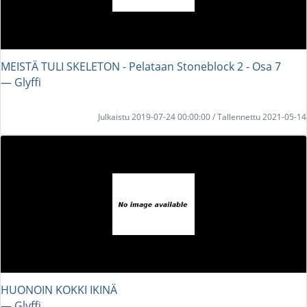
MEISTÄ TULI SKELETON - Pelataan Stoneblock 2 - Osa 7
― Glyffi
Julkaistu 2019-07-24 00:00:00 / Tallennettu 2021-05-14
HUONOIN KOKKI IKINÄ
― Glyffi