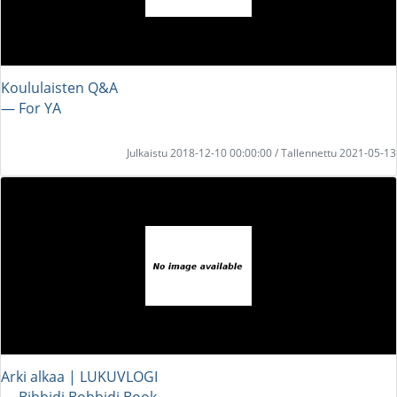
Koululaisten Q&A
― For YA
Julkaistu 2018-12-10 00:00:00 / Tallennettu 2021-05-13
Arki alkaa | LUKUVLOGI
― Bibbidi Bobbidi Book