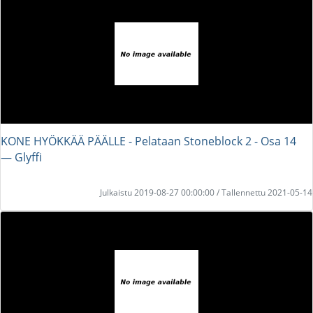
KONE HYÖKKÄÄ PÄÄLLE - Pelataan Stoneblock 2 - Osa 14
― Glyffi
Julkaistu 2019-08-27 00:00:00 / Tallennettu 2021-05-14