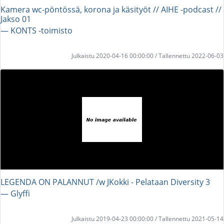
Kamera wc-pöntössä, korona ja käsityöt // AIHE -podcast //
Jakso 01
― KONTS -toimisto
Julkaistu 2020-04-16 00:00:00 / Tallennettu 2022-06-03
LEGENDA ON PALANNUT /w JKokki - Pelataan Diversity 3
― Glyffi
Julkaistu 2019-04-23 00:00:00 / Tallennettu 2021-05-14