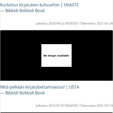
Kurkistus kirjatuben kulisseihin | HAASTE
― Bibbidi Bobbidi Book
Julkaistu 2020-08-22 00:00:00 / Tallennettu 2021-05-24
Mitä pelkään kirjatubettamisessa? | LISTA
― Bibbidi Bobbidi Book
Julkaistu 2019-07-07 00:00:00 / Tallennettu 2021-05-13