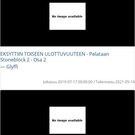
EKSYTTIIN TOISEEN ULOTTUVUUTEEN - Pelataan
Stoneblock 2 - Osa 2
― Glyffi
Julkaistu 2019-07-17 00:00:00 / Tallennettu 2021-05-14