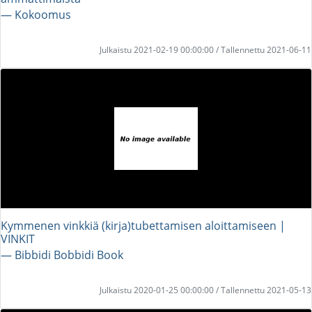
― Kokoomus
Julkaistu 2021-02-19 00:00:00 / Tallennettu 2021-06-11
Kymmenen vinkkiä (kirja)tubettamisen aloittamiseen |
VINKIT
― Bibbidi Bobbidi Book
Julkaistu 2020-01-25 00:00:00 / Tallennettu 2021-05-13