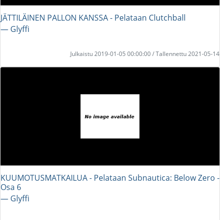
JÄTTILÄINEN PALLON KANSSA - Pelataan Clutchball
― Glyffi
Julkaistu 2019-01-05 00:00:00 / Tallennettu 2021-05-14
KUUMOTUSMATKAILUA - Pelataan Subnautica: Below Zero -
Osa 6
― Glyffi