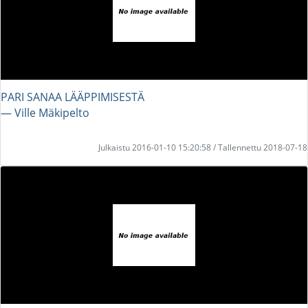
PARI SANAA LÄÄPPIMISESTÄ
― Ville Mäkipelto
Julkaistu 2016-01-10 15:20:58 / Tallennettu 2018-07-18