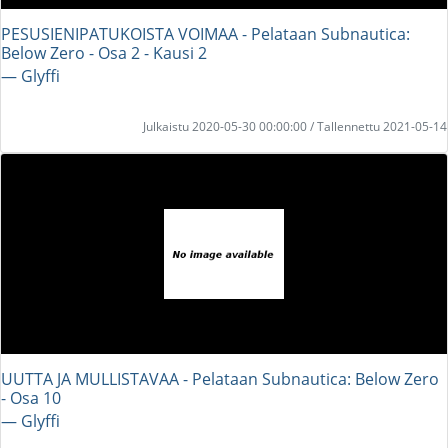
PESUSIENIPATUKOISTA VOIMAA - Pelataan Subnautica:
Below Zero - Osa 2 - Kausi 2
― Glyffi
Julkaistu 2020-05-30 00:00:00 / Tallennettu 2021-05-14
UUTTA JA MULLISTAVAA - Pelataan Subnautica: Below Zero
- Osa 10
― Glyffi