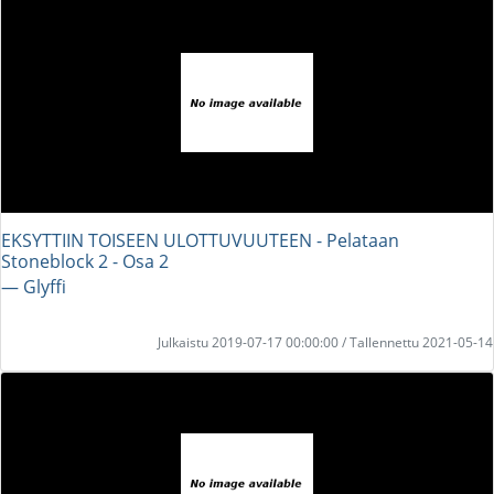
EKSYTTIIN TOISEEN ULOTTUVUUTEEN - Pelataan
Stoneblock 2 - Osa 2
― Glyffi
Julkaistu 2019-07-17 00:00:00 / Tallennettu 2021-05-14