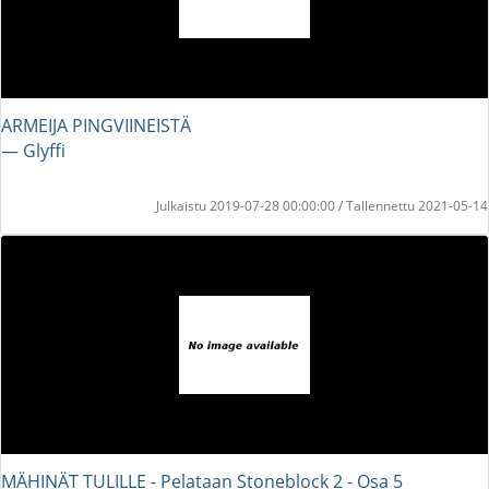
ARMEIJA PINGVIINEISTÄ
― Glyffi
Julkaistu 2019-07-28 00:00:00 / Tallennettu 2021-05-14
MÄHINÄT TULILLE - Pelataan Stoneblock 2 - Osa 5