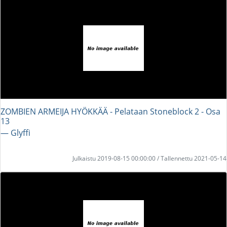
ZOMBIEN ARMEIJA HYÖKKÄÄ - Pelataan Stoneblock 2 - Osa
13
― Glyffi
Julkaistu 2019-08-15 00:00:00 / Tallennettu 2021-05-14