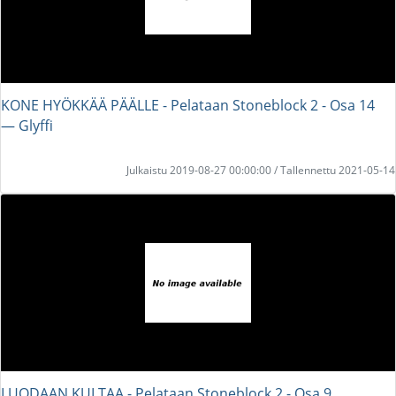
KONE HYÖKKÄÄ PÄÄLLE - Pelataan Stoneblock 2 - Osa 14
― Glyffi
Julkaistu 2019-08-27 00:00:00 / Tallennettu 2021-05-14
LUODAAN KULTAA - Pelataan Stoneblock 2 - Osa 9