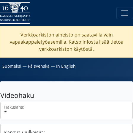
Verkkoarkiston aineisto on saatavilla vain
vapaakappaletyöasemilla. Katso
infosta
lisää tietoa
verkkoarkiston käytöstä.
Suomeksi
―
På svenska
―
In English
Videohaku
Hakusana:
Kanava / julkaisija: