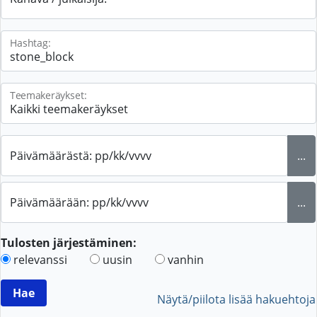
Hashtag:
Teemakeräykset:
Päivämäärästä: pp/kk/vvvv
...
Päivämäärään: pp/kk/vvvv
...
Tulosten järjestäminen:
relevanssi
uusin
vanhin
Näytä/piilota lisää hakuehtoja