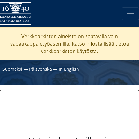
Verkkoarkiston aineisto on saatavilla vain
vapaakappaletyöasemilla. Katso
infosta
lisää tietoa
verkkoarkiston käytöstä.
Suomeksi
―
På svenska
―
In English