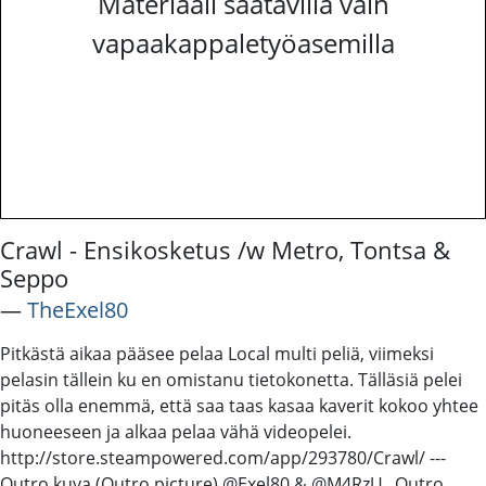
Materiaali saatavilla vain
vapaakappaletyöasemilla
Crawl - Ensikosketus /w Metro, Tontsa &
Seppo
―
TheExel80
Pitkästä aikaa pääsee pelaa Local multi peliä, viimeksi
pelasin tällein ku en omistanu tietokonetta. Tälläsiä pelei
pitäs olla enemmä, että saa taas kasaa kaverit kokoo yhtee
huoneeseen ja alkaa pelaa vähä videopelei.
http://store.steampowered.com/app/293780/Crawl/ ---
Outro kuva (Outro picture) @Exel80 & @M4RzU_ Outro