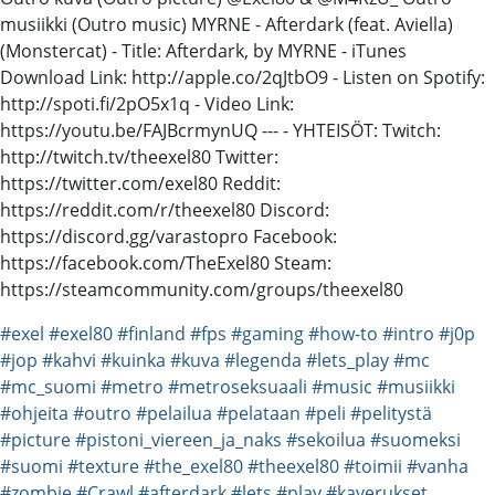
musiikki (Outro music) MYRNE - Afterdark (feat. Aviella)
(Monstercat) - Title: Afterdark, by MYRNE - iTunes
Download Link: http://apple.co/2qJtbO9 - Listen on Spotify:
http://spoti.fi/2pO5x1q - Video Link:
https://youtu.be/FAJBcrmynUQ --- - YHTEISÖT: Twitch:
http://twitch.tv/theexel80 Twitter:
https://twitter.com/exel80 Reddit:
https://reddit.com/r/theexel80 Discord:
https://discord.gg/varastopro Facebook:
https://facebook.com/TheExel80 Steam:
https://steamcommunity.com/groups/theexel80
#exel
#exel80
#finland
#fps
#gaming
#how-to
#intro
#j0p
#jop
#kahvi
#kuinka
#kuva
#legenda
#lets_play
#mc
#mc_suomi
#metro
#metroseksuaali
#music
#musiikki
#ohjeita
#outro
#pelailua
#pelataan
#peli
#pelitystä
#picture
#pistoni_viereen_ja_naks
#sekoilua
#suomeksi
#suomi
#texture
#the_exel80
#theexel80
#toimii
#vanha
#zombie
#Crawl
#afterdark
#lets
#play
#kaverukset