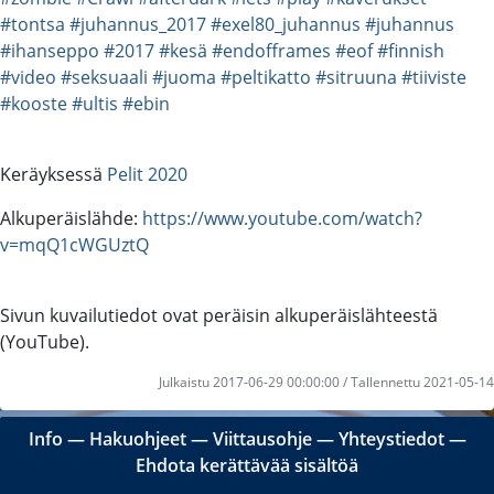
#tontsa
#juhannus_2017
#exel80_juhannus
#juhannus
#ihanseppo
#2017
#kesä
#endofframes
#eof
#finnish
#video
#seksuaali
#juoma
#peltikatto
#sitruuna
#tiiviste
#kooste
#ultis
#ebin
Keräyksessä
Pelit 2020
Alkuperäislähde:
https://www.youtube.com/watch?
v=mqQ1cWGUztQ
Sivun kuvailutiedot ovat peräisin alkuperäislähteestä
(YouTube).
Julkaistu 2017-06-29 00:00:00 / Tallennettu 2021-05-14
Info
―
Hakuohjeet
―
Viittausohje
―
Yhteystiedot
―
Ehdota kerättävää sisältöä