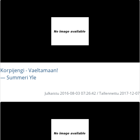
Korpijengi - Vaeltamaan!
― Summeri Yle
Julkaistu 2016-08-03 07:26:42 / Tallennettu 2017-12-07