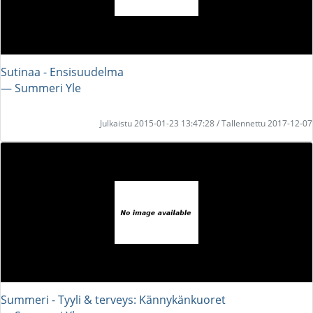
Sutinaa - Ensisuudelma
― Summeri Yle
Julkaistu 2015-01-23 13:47:28 / Tallennettu 2017-12-07
Summeri - Tyyli & terveys: Kännykänkuoret