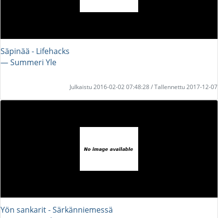
Säpinää - Lifehacks
― Summeri Yle
Julkaistu 2016-02-02 07:48:28 / Tallennettu 2017-12-07
Yön sankarit - Särkänniemessä