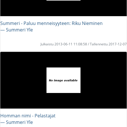
Summeri - Paluu menneisyyteen: Riku Nieminen
― Summeri Yle
Julkaistu 2013-06-11 11:08:58 / Tallennettu 2017-12-07
Homman nimi - Pelastajat
― Summeri Yle