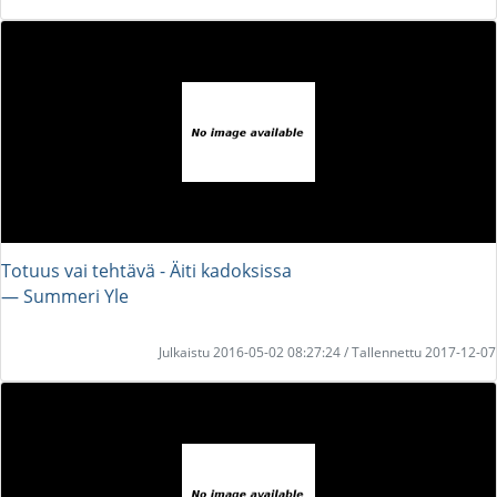
Totuus vai tehtävä - Äiti kadoksissa
― Summeri Yle
Julkaistu 2016-05-02 08:27:24 / Tallennettu 2017-12-07