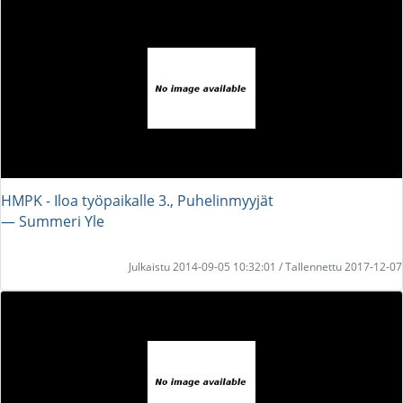
HMPK - Iloa työpaikalle 3., Puhelinmyyjät
― Summeri Yle
Julkaistu 2014-09-05 10:32:01 / Tallennettu 2017-12-07