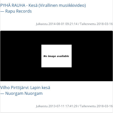
PYHÄ RAUHA - Kesä (Virallinen musiikkivideo)
― Rapu Records
Julkaistu 2014-08-01 09:21:14 / Tallennettu 2018-03-16
Vilho Pirttijärvi: Lapin kesä
― Nuorgam Nuorgam
Julkaistu 2013-07-11 17:41:29 / Tallennettu 2018-03-16