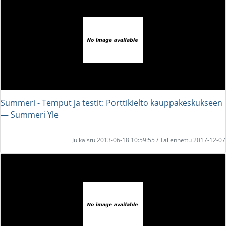
Summeri - Temput ja testit: Porttikielto kauppakeskukseen
― Summeri Yle
Julkaistu 2013-06-18 10:59:55 / Tallennettu 2017-12-07