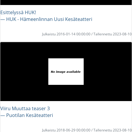
Esittelyssä HUK!
― HUK - Hämeenlinnan Uusi Kesäteatteri
Julkaistu 2016-01-14 00:00:00 / Tallennettu 2023-08-10
Viiru Muuttaa teaser 3
― Puotilan Kesäteatteri
Julkaistu 2018-06-29 00:00:00 / Tallennettu 2023-08-10