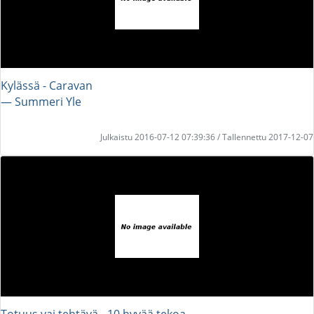
Kylässä - Caravan
― Summeri Yle
Julkaistu 2016-07-12 07:39:36 / Tallennettu 2017-12-07
Totuus vai tehtävä - 10 hyvää tekoa