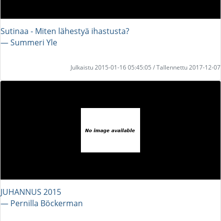
Sutinaa - Miten lähestyä ihastusta?
― Summeri Yle
Julkaistu 2015-01-16 05:45:05 / Tallennettu 2017-12-07
JUHANNUS 2015
― Pernilla Böckerman