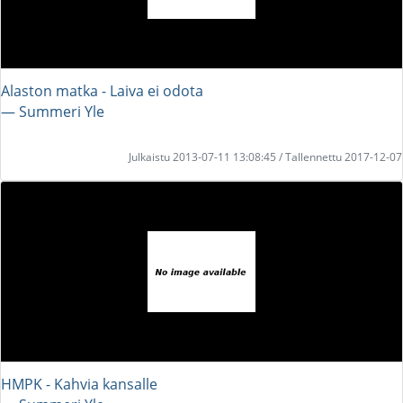
Alaston matka - Laiva ei odota
― Summeri Yle
Julkaistu 2013-07-11 13:08:45 / Tallennettu 2017-12-07
HMPK - Kahvia kansalle