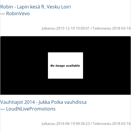
Robin - Lapin kesä ft. Vesku Loiri
― RobinVevo
Julkaistu 2015-12-10 10:00:01 / Tallennettu 2018-03-16
Vauhtiajot 2014 - Jukka Poika vauhdissa
― LoudNLivePromotions
Julkaistu 2014-06-19 09:36:23 / Tallennettu 2018-03-16