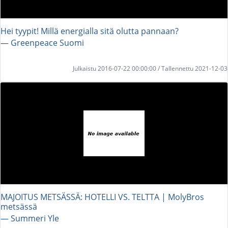
Hei tyypit! Millä energialla sitä olutta pannaan?
― Greenpeace Suomi
Julkaistu 2016-07-22 00:00:00 / Tallennettu 2021-12-03
MAJOITUS METSÄSSÄ: HOTELLI VS. TELTTA | MolyBros
metsässä
― Summeri Yle