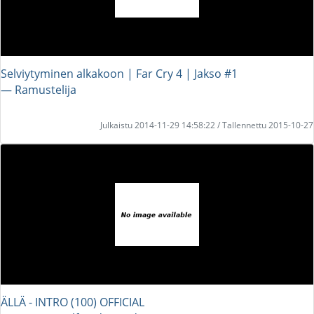
Selviytyminen alkakoon | Far Cry 4 | Jakso #1
― Ramustelija
Julkaistu 2014-11-29 14:58:22 / Tallennettu 2015-10-27
ÄLLÄ - INTRO (100) OFFICIAL