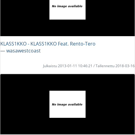
KLASS1KKO - KLASS1KKO Feat. Rento-Tero
― wasawestcoast
Julkaistu 2013-01-11 10:46:21 / Tallennettu 2018-03-16