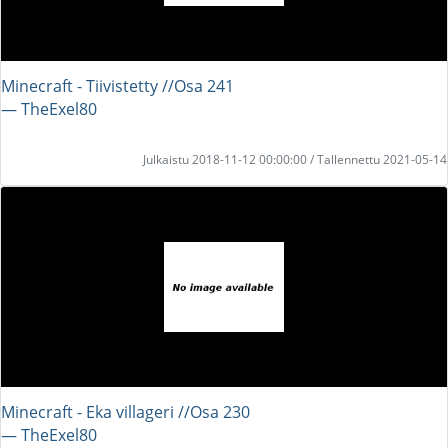
Minecraft - Tiivistetty //Osa 241
― TheExel80
Julkaistu 2018-11-12 00:00:00 / Tallennettu 2021-05-14
Minecraft - Eka villageri //Osa 230
― TheExel80