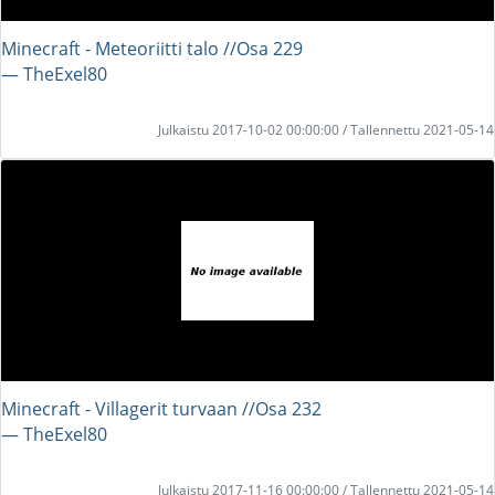
Minecraft - Meteoriitti talo //Osa 229
― TheExel80
Julkaistu 2017-10-02 00:00:00 / Tallennettu 2021-05-14
Minecraft - Villagerit turvaan //Osa 232
― TheExel80
Julkaistu 2017-11-16 00:00:00 / Tallennettu 2021-05-14