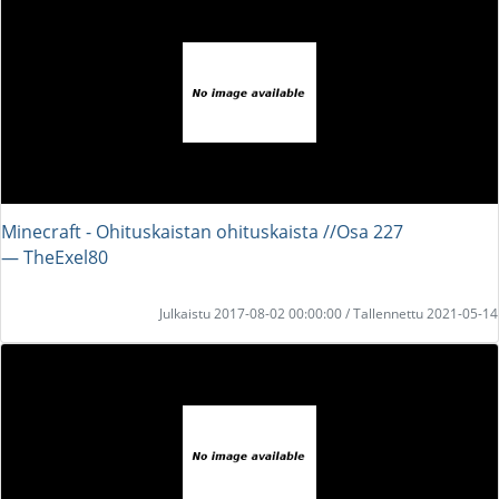
Minecraft - Ohituskaistan ohituskaista //Osa 227
― TheExel80
Julkaistu 2017-08-02 00:00:00 / Tallennettu 2021-05-14