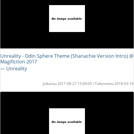
Unreality - Odin Sphere Theme (Shanachie Version Intro) @
Magifiction 2017
― Unreality
Julkaistu 2017-08-27 15:00:05 / Tallennettu 2018-03-16