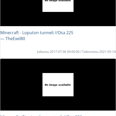
Minecraft - Loputon tunneli //Osa 225
― TheExel80
Julkaistu 2017-07-06 00:00:00 / Tallennettu 2021-05-14