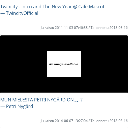
Twincity - Intro and The New Year @ Cafe Mascot
― TwincityOfficial
Julkaistu 2011-11-03 07:46:38 / Tallennettu 2018-03-16
MUN MIELESTÄ PETRI NYGÅRD ON.,.,..?
― Petri Nygård
Julkaistu 2014-06-07 13:27:04 / Tallennettu 2018-03-16