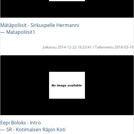
Mätäpoliisit - Sirkuspelle Hermanni
― Matapoliisit1
Julkaistu 2014-12-23 16:23:41 / Tallennettu 2018-03-16
Eepi Boloks - Intro
― SR - Kotimaisen Räpin Koti