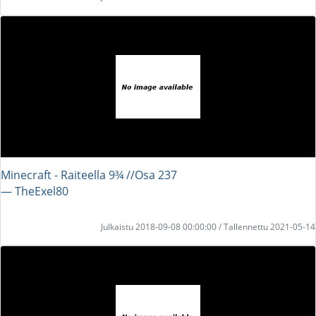
Minecraft - Raiteella 9¾ //Osa 237
― TheExel80
Julkaistu 2018-09-08 00:00:00 / Tallennettu 2021-05-14