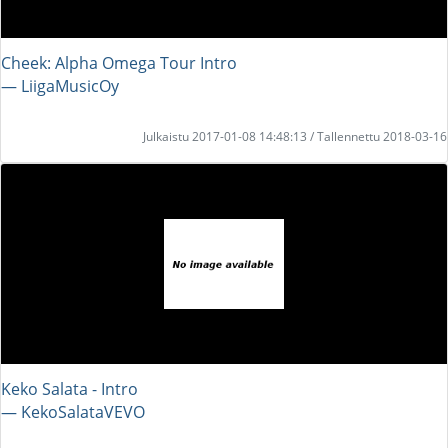
Cheek: Alpha Omega Tour Intro
― LiigaMusicOy
Julkaistu 2017-01-08 14:48:13 / Tallennettu 2018-03-16
Keko Salata - Intro
― KekoSalataVEVO