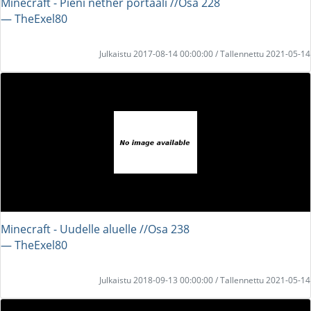
Minecraft - Pieni nether portaali //Osa 228
― TheExel80
Julkaistu 2017-08-14 00:00:00 / Tallennettu 2021-05-14
Minecraft - Uudelle aluelle //Osa 238
― TheExel80
Julkaistu 2018-09-13 00:00:00 / Tallennettu 2021-05-14