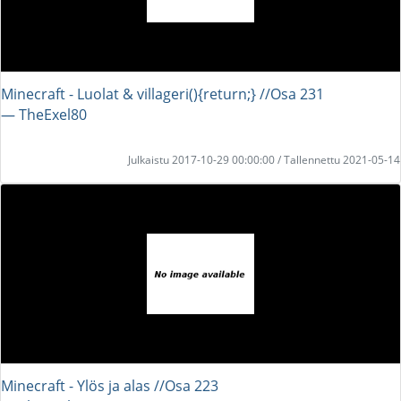
Minecraft - Luolat & villageri(){return;} //Osa 231
― TheExel80
Julkaistu 2017-10-29 00:00:00 / Tallennettu 2021-05-14
Minecraft - Ylös ja alas //Osa 223