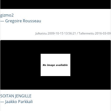
gizmo2
― Gregoire Rousseau
Julkaistu 2009-10-15 13:56:21 / Tallennettu 2016-03-09
SOITAN JENGILLE
― Jaakko Parkkali