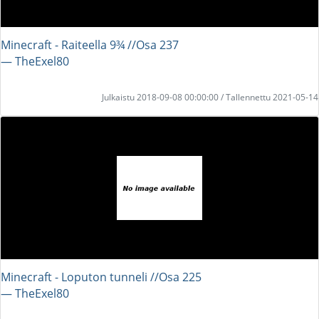
Minecraft - Raiteella 9¾ //Osa 237
― TheExel80
Julkaistu 2018-09-08 00:00:00 / Tallennettu 2021-05-14
Minecraft - Loputon tunneli //Osa 225
― TheExel80