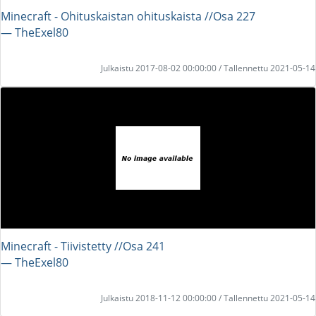
Minecraft - Ohituskaistan ohituskaista //Osa 227
― TheExel80
Julkaistu 2017-08-02 00:00:00 / Tallennettu 2021-05-14
Minecraft - Tiivistetty //Osa 241
― TheExel80
Julkaistu 2018-11-12 00:00:00 / Tallennettu 2021-05-14