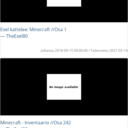
Exel kattelee: Minecraft //Osa 1
― TheExel80
Julkaistu 2018-09-15 00:00:00 / Tallennettu 2021-05-14
Minecraft - Inventaario //Osa 242