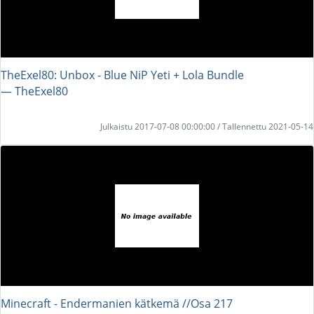
TheExel80: Unbox - Blue NiP Yeti + Lola Bundle
― TheExel80
Julkaistu 2017-07-08 00:00:00 / Tallennettu 2021-05-14
Minecraft - Endermanien kätkemä //Osa 217