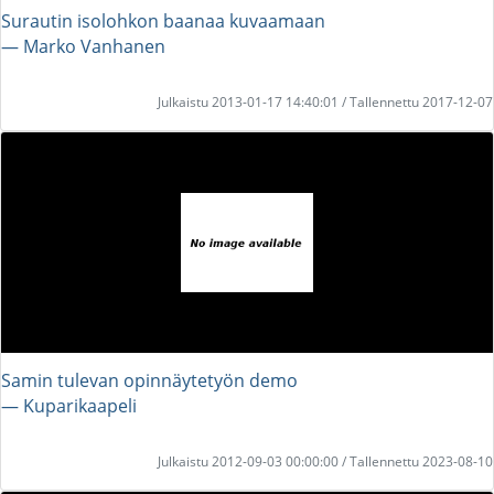
Surautin isolohkon baanaa kuvaamaan
― Marko Vanhanen
Julkaistu 2013-01-17 14:40:01 / Tallennettu 2017-12-07
Samin tulevan opinnäytetyön demo
― Kuparikaapeli
Julkaistu 2012-09-03 00:00:00 / Tallennettu 2023-08-10