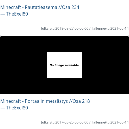
Minecraft - Rautatieasema //Osa 234
― TheExel80
Julkaistu 2018-08-27 00:00:00 / Tallennettu 2021-05-14
Minecraft - Portaalin metsästys //Osa 218
― TheExel80
Julkaistu 2017-03-25 00:00:00 / Tallennettu 2021-05-14