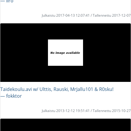
― Iiro
Julkaistu 2017-04-13 12:07:41 / Tallennettu 2017-12-07
Taidekoulu.avi w/ Ulttis, Rauski, MrJallu101 & R0sku!
― fokktor
Julkaistu 2013-12-12 19:51:41 / Tallennettu 2015-10-27