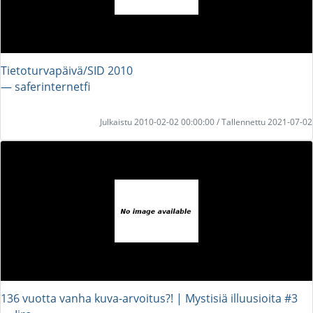
Tietoturvapäivä/SID 2010
― saferinternetfi
Julkaistu 2010-02-02 00:00:00 / Tallennettu 2021-07-02
136 vuotta vanha kuva-arvoitus?! | Mystisiä illuusioita #3