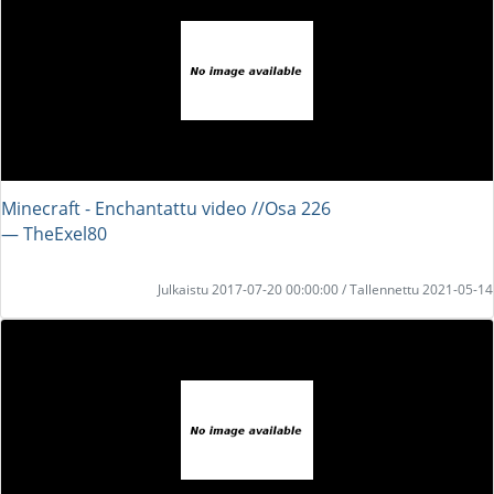
Minecraft - Enchantattu video //Osa 226
― TheExel80
Julkaistu 2017-07-20 00:00:00 / Tallennettu 2021-05-14