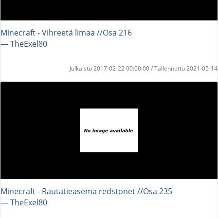
Minecraft - Vihreetä limaa //Osa 216
― TheExel80
Julkaistu 2017-02-22 00:00:00 / Tallennettu 2021-05-14
Minecraft - Rautatieasema redstonet //Osa 235
― TheExel80