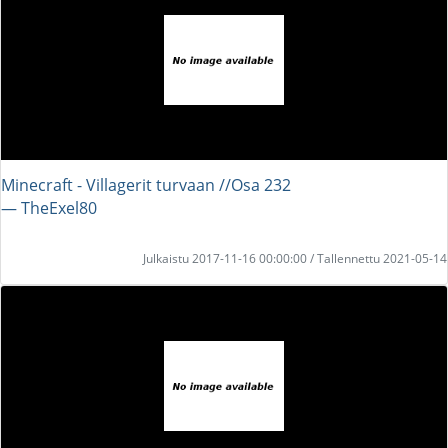
Minecraft - Villagerit turvaan //Osa 232
― TheExel80
Julkaistu 2017-11-16 00:00:00 / Tallennettu 2021-05-14