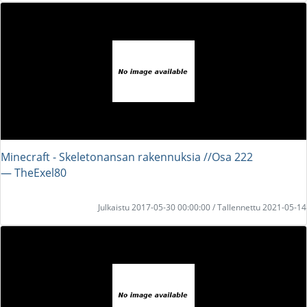
Minecraft - Skeletonansan rakennuksia //Osa 222
― TheExel80
Julkaistu 2017-05-30 00:00:00 / Tallennettu 2021-05-14