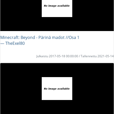
Minecraft: Beyond - Pärinä madot //Osa 1
― TheExel80
Julkaistu 2017-05-18 00:00:00 / Tallennettu 2021-05-14