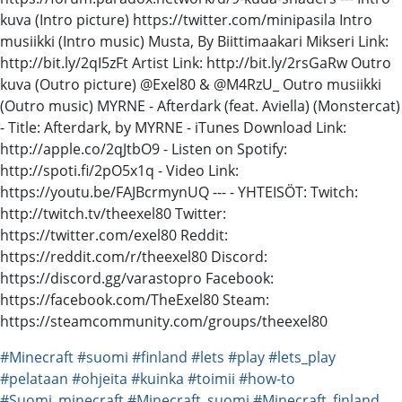
kuva (Intro picture) https://twitter.com/minipasila Intro
musiikki (Intro music) Musta, By Biittimaakari Mikseri Link:
http://bit.ly/2qI5zFt Artist Link: http://bit.ly/2rsGaRw Outro
kuva (Outro picture) @Exel80 & @M4RzU_ Outro musiikki
(Outro music) MYRNE - Afterdark (feat. Aviella) (Monstercat)
- Title: Afterdark, by MYRNE - iTunes Download Link:
http://apple.co/2qJtbO9 - Listen on Spotify:
http://spoti.fi/2pO5x1q - Video Link:
https://youtu.be/FAJBcrmynUQ --- - YHTEISÖT: Twitch:
http://twitch.tv/theexel80 Twitter:
https://twitter.com/exel80 Reddit:
https://reddit.com/r/theexel80 Discord:
https://discord.gg/varastopro Facebook:
https://facebook.com/TheExel80 Steam:
https://steamcommunity.com/groups/theexel80
#Minecraft
#suomi
#finland
#lets
#play
#lets_play
#pelataan
#ohjeita
#kuinka
#toimii
#how-to
#Suomi_minecraft
#Minecraft_suomi
#Minecraft_finland