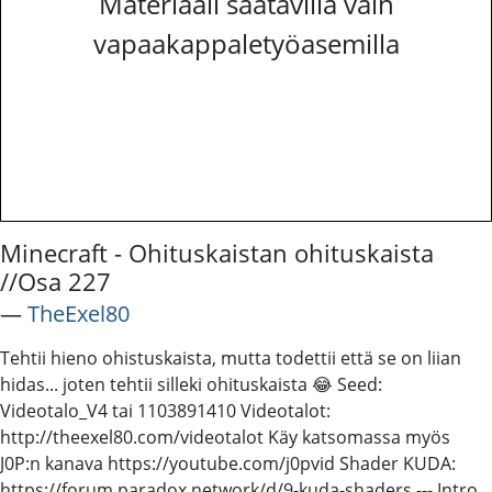
Materiaali saatavilla vain
vapaakappaletyöasemilla
Minecraft - Ohituskaistan ohituskaista
//Osa 227
―
TheExel80
Tehtii hieno ohistuskaista, mutta todettii että se on liian
hidas... joten tehtii silleki ohituskaista 😂 Seed:
Videotalo_V4 tai 1103891410 Videotalot:
http://theexel80.com/videotalot Käy katsomassa myös
J0P:n kanava https://youtube.com/j0pvid Shader KUDA:
https://forum.paradox.network/d/9-kuda-shaders --- Intro