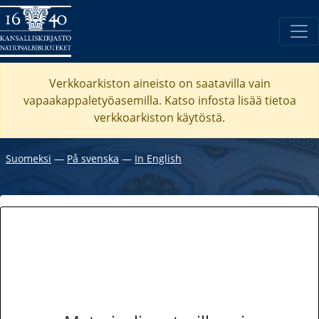
Verkkoarkiston aineisto on saatavilla vain
vapaakappaletyöasemilla. Katso
infosta
lisää tietoa
verkkoarkiston käytöstä.
Suomeksi
―
På svenska
―
In English