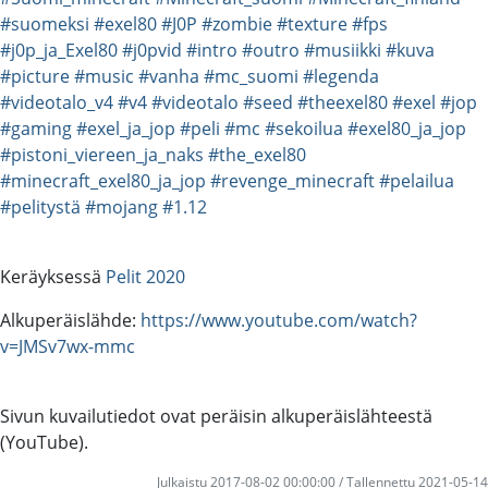
#suomeksi
#exel80
#J0P
#zombie
#texture
#fps
#j0p_ja_Exel80
#j0pvid
#intro
#outro
#musiikki
#kuva
#picture
#music
#vanha
#mc_suomi
#legenda
#videotalo_v4
#v4
#videotalo
#seed
#theexel80
#exel
#jop
#gaming
#exel_ja_jop
#peli
#mc
#sekoilua
#exel80_ja_jop
#pistoni_viereen_ja_naks
#the_exel80
#minecraft_exel80_ja_jop
#revenge_minecraft
#pelailua
#pelitystä
#mojang
#1.12
Keräyksessä
Pelit 2020
Alkuperäislähde:
https://www.youtube.com/watch?
v=JMSv7wx-mmc
Sivun kuvailutiedot ovat peräisin alkuperäislähteestä
(YouTube).
Julkaistu 2017-08-02 00:00:00 / Tallennettu 2021-05-14