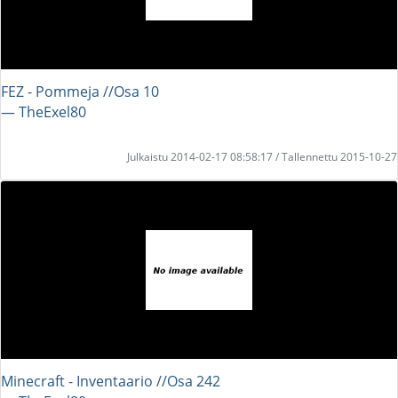
FEZ - Pommeja //Osa 10
― TheExel80
Julkaistu 2014-02-17 08:58:17 / Tallennettu 2015-10-27
Minecraft - Inventaario //Osa 242