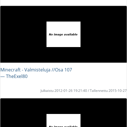
Minecraft - Valmisteluja //Osa 107
― TheExel80
Julkaistu 2012-01-26 19:21:40 / Tallennettu 2015-10-27