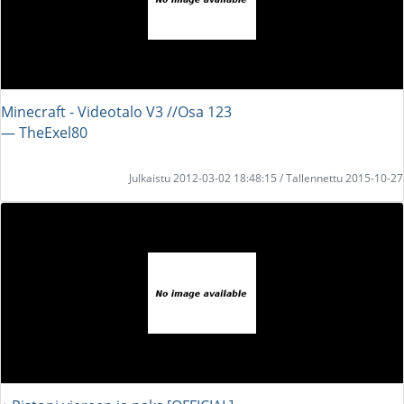
Minecraft - Videotalo V3 //Osa 123
― TheExel80
Julkaistu 2012-03-02 18:48:15 / Tallennettu 2015-10-27