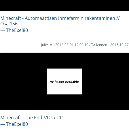
Minecraft - Automaattisen ihmefarmin rakentaminen //
Osa 156
― TheExel80
Julkaistu 2012-08-01 12:00:10 / Tallennettu 2015-10-27
Minecraft - The End //Osa 111
― TheExel80