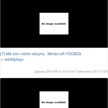
(7) Mä oon niiiiiin eksyny - Minecraft YOGBOX
― eeddplays
Julkaistu 2013-08-13 10:10:14 / Tallennettu 2017-12-07