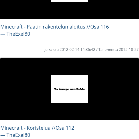
Minecraft - Paatin rakentelun aloitus //Osa 116
― TheExel80
Julkaistu 2012-02-14 14:36:42 / Tallennettu 2015-10-27
Minecraft - Koristelua //Osa 112
― TheExel80