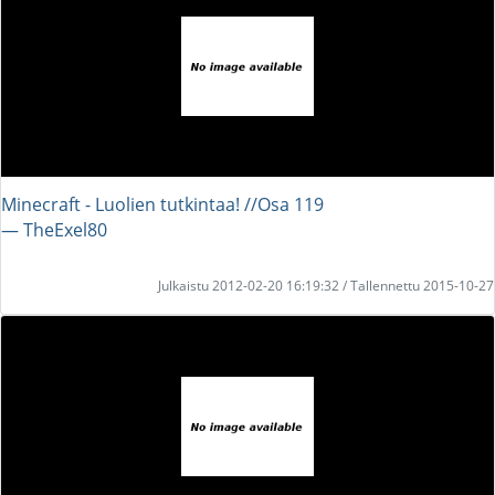
Minecraft - Luolien tutkintaa! //Osa 119
― TheExel80
Julkaistu 2012-02-20 16:19:32 / Tallennettu 2015-10-27