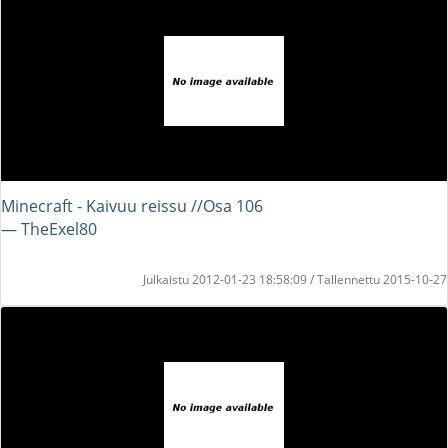
Minecraft - Kaivuu reissu //Osa 106
― TheExel80
Julkaistu 2012-01-23 18:58:09 / Tallennettu 2015-10-27