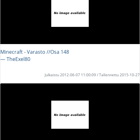
Minecraft - Varasto //Osa 148
― TheExel80
Julkaistu 2012-06-07 11:00:09 / Tallennettu 2015-10-27