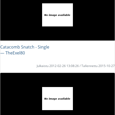
Catacomb Snatch - Single
― TheExel80
Julkaistu 2012-02-26 13:08:26 / Tallennettu 2015-10-27