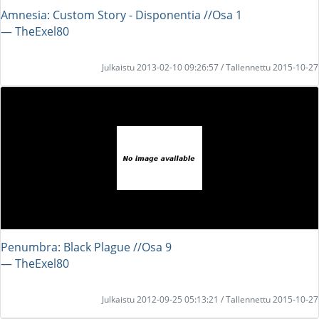
Amnesia: Custom Story - Disponentia //Osa 1
― TheExel80
Julkaistu 2013-02-10 09:26:57 / Tallennettu 2015-10-27
Penumbra: Black Plague //Osa 9
― TheExel80
Julkaistu 2012-09-25 05:13:21 / Tallennettu 2015-10-27