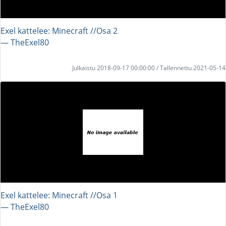
Exel kattelee: Minecraft //Osa 2
― TheExel80
Julkaistu 2018-09-17 00:00:00 / Tallennettu 2021-05-14
Exel kattelee: Minecraft //Osa 1
― TheExel80