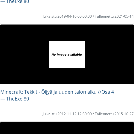
― TheExel80
Julkaistu 2019-04-16 00:00:00 / Tallennettu 2021-05-14
Minecraft: Tekkit - Öljyä ja uuden talon alku //Osa 4
― TheExel80
Julkaistu 2012-11-12 12:30:09 / Tallennettu 2015-10-27