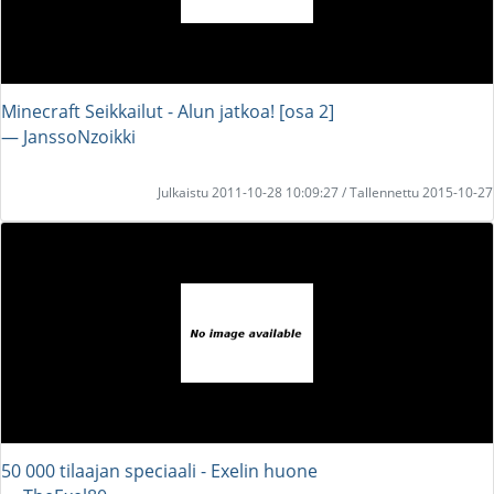
Minecraft Seikkailut - Alun jatkoa! [osa 2]
― JanssoNzoikki
Julkaistu 2011-10-28 10:09:27 / Tallennettu 2015-10-27
50 000 tilaajan speciaali - Exelin huone