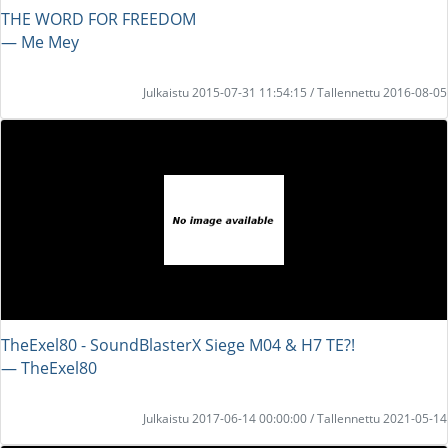
THE WORD FOR FREEDOM
― Me Mey
Julkaistu 2015-07-31 11:54:15 / Tallennettu 2016-08-05
TheExel80 - SoundBlasterX Siege M04 & H7 TE?!
― TheExel80
Julkaistu 2017-06-14 00:00:00 / Tallennettu 2021-05-14