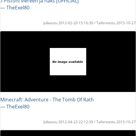
♪ Pistoni viereen ja naks [OFFICIAL]
― TheExel80
Julkaistu 2012-02-20 15:16:30 / Tallennettu 2015-10-27
Minecraft: Adventure - The Tomb Of Rath
― TheExel80
Julkaistu 2012-04-23 22:12:39 / Tallennettu 2015-10-27