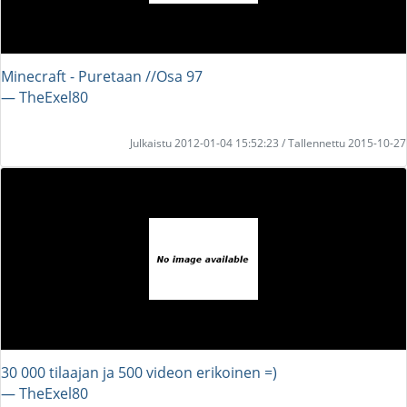
Minecraft - Puretaan //Osa 97
― TheExel80
Julkaistu 2012-01-04 15:52:23 / Tallennettu 2015-10-27
30 000 tilaajan ja 500 videon erikoinen =)
― TheExel80