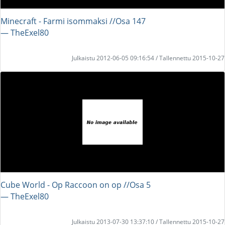
Minecraft - Farmi isommaksi //Osa 147
― TheExel80
Julkaistu 2012-06-05 09:16:54 / Tallennettu 2015-10-27
Cube World - Op Raccoon on op //Osa 5
― TheExel80
Julkaistu 2013-07-30 13:37:10 / Tallennettu 2015-10-27