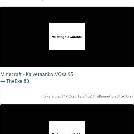
Minecraft - Kaivetaanko //Osa 95
― TheExel80
Julkaistu 2011-12-28 12:04:52 / Tallennettu 2015-10-27