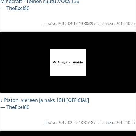
Minecraft - Toinen ruutu //Osa 136
― TheExel80
Julkaistu 2012-04-17 19:38:39 / Tallennettu 2015-10-27
♪ Pistoni viereen ja naks 10H [OFFICIAL]
― TheExel80
Julkaistu 2012-02-20 18:31:18 / Tallennettu 2015-10-27